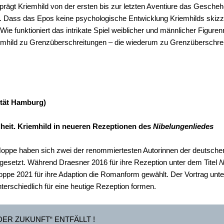
prägt Kriemhild von der ersten bis zur letzten Aventiure das Gesche
 Dass das Epos keine psychologische Entwicklung Kriemhilds skizzie
Wie funktioniert das intrikate Spiel weiblicher und männlicher Figure
iemhild zu Grenzüberschreitungen – die wiederum zu Grenzüberschre
sität Hamburg)
eit. Kriemhild in neueren Rezeptionen des
Nibelungenliedes
 Hoppe haben sich zwei der renommiertesten Autorinnen der deutschen
rgesetzt. Während Draesner 2016 für ihre Rezeption unter dem Titel
N
oppe 2021 für ihre Adaption die Romanform gewählt. Der Vortrag unter
nterschiedlich für eine heutige Rezeption formen.
ER ZUKUNFT“ ENTFÄLLT !