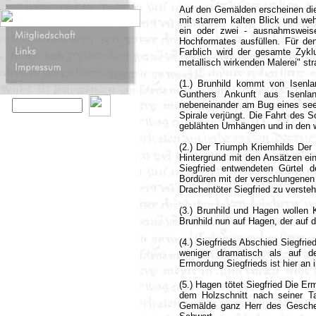
Auf den Gemälden erscheinen di
mit starrem kalten Blick und we
ein oder zwei - ausnahmsweis
Hochformates ausfüllen. Für de
Farblich wird der gesamte Zykl
metallisch wirkenden Malerei" st
(1.) Brunhild kommt von Isenla
Gunthers Ankunft aus Isenlan
nebeneinander am Bug eines seet
Spirale verjüngt. Die Fahrt des S
geblähten Umhängen und in den 
(2.) Der Triumph Kriemhilds Der 
Hintergrund mit den Ansätzen ei
Siegfried entwendeten Gürtel d
Bordüren mit der verschlungenen G
Drachentöter Siegfried zu verste
(3.) Brunhild und Hagen wollen K
Brunhild nun auf Hagen, der auf d
(4.) Siegfrieds Abschied Siegfri
weniger dramatisch als auf d
Ermordung Siegfrieds ist hier an
(5.) Hagen tötet Siegfried Die 
dem Holzschnitt nach seiner T
Gemälde ganz Herr des Gesche