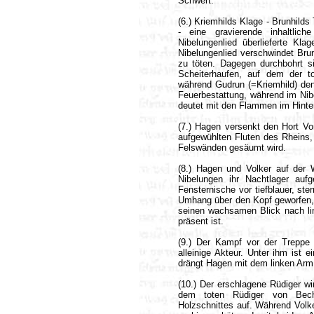
Schwert.
(6.) Kriemhilds Klage - Brunhilds
- eine gravierende inhaltli
Nibelungenlied überlieferte Kl
Nibelungenlied verschwindet Bru
zu töten. Dagegen durchbohrt s
Scheiterhaufen, auf dem der to
während Gudrun (=Kriemhild) den 
Feuerbestattung, während im Nib
deutet mit den Flammen im Hinter
(7.) Hagen versenkt den Hort Vo
aufgewühlten Fluten des Rheins, 
Felswänden gesäumt wird.
(8.) Hagen und Volker auf der
Nibelungen ihr Nachtlager auf
Fensternische vor tiefblauer, st
Umhang über den Kopf geworfen, 
seinen wachsamen Blick nach lin
präsent ist.
(9.) Der Kampf vor der Treppe
alleinige Akteur. Unter ihm ist
drängt Hagen mit dem linken Arm
(10.) Der erschlagene Rüdiger w
dem toten Rüdiger von Bech
Holzschnittes auf. Während Volke