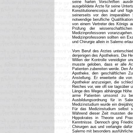
seine harten Vorschriften ausd
ausgebildete Ärzte für seine Unter
Konstitutionencorpus auf und füg
seinerseits vor den irreparable
notwendige berufliche Qualifikati
von einem Vertreter des Königs au
Prüfung der wissenschaftlich
Medizinprofessoren voranzugehen
Medizinprofessoren sollten ein E
und Chirurgie allein in Salerno erlau
Vom Beruf des Arztes unterschiede
denjenigen des Apothekers. Die Her
Willen der Kontrolle vereidigter u
musste geloben, dass er alle 
Patienten zubereiten werde. Den Ärz
Apotheke, den geschäftlichen 
Anstellung. Er erweiterte die v
Apotheker anzuzeigen, die schlech
Reiches vor, wie oft sie tagsüber 
Länge des Weges abhängige Höhe de
arme Patienten umsonst zu beh
Ausbildungsordnung für in Sal
Medizinstudium wurde ein dreijährig
Für das Medizinstudium selbst s
Während dieser Zeit mussten di
Hippokrates in Theorie und Prax
Kenntnisse. Dennoch ging Friedri
Chirurgen aus und verlangte dafür 
Salerno mit besonders ausführlich