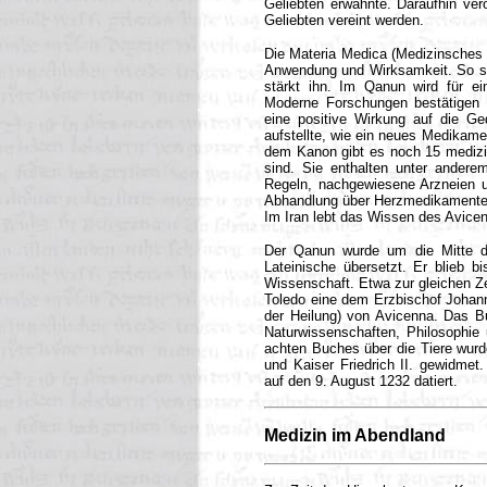
Geliebten erwähnte. Daraufhin vero
Geliebten vereint werden.
Die Materia Medica (Medizinsches 
Anwendung und Wirksamkeit. So sc
stärkt ihn. Im Qanun wird für e
Moderne Forschungen bestätigen 
eine positive Wirkung auf die Ge
aufstellte, wie ein neues Medikame
dem Kanon gibt es noch 15 medizi
sind. Sie enthalten unter andere
Regeln, nachgewiesene Arzneien u
Abhandlung über Herzmedikamente
Im Iran lebt das Wissen des Avicenn
Der Qanun wurde um die Mitte d
Lateinische übersetzt. Er blieb b
Wissenschaft. Etwa zur gleichen Ze
Toledo eine dem Erzbischof Johan
der Heilung) von Avicenna. Das Bu
Naturwissenschaften, Philosophie 
achten Buches über die Tiere wurde
und Kaiser Friedrich II. gewidmet.
auf den 9. August 1232 datiert.
Medizin im Abendland