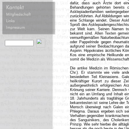
dafür, dass auch Ärzte dort ein
Behandlungen gehörten bereits ch
Asklepiadenfamilien weitergegebe
zurückführten. Auf Abbildungen wir
eine Schlange windet. Dieser Ask
Sproß des Asklepiadengeschlechts 
zur Welt kam. Seinen Namen tra
bekannt sind. Allen Texten gemei
vernunftgemäßen Naturbeobachtung
oder Pappelrinde gegen rheumati
aufgrund seiner Beobachtungen da
Aspirin. Hippokrates ärztliches K
Kos eine empirische Heilkunde e
somit die Medizin als Wissenschaft
Die antike Medizin im Römischen 
Chr.). Er stammte wie viele and
besiedelten Teil Kleinasiens. Ga
heilkräftiger Kurort zu dieser Ze
außergewöhnlich erfolgreichen Ar
Krönung seiner Karriere. Dennoch 
nicht ein an Umfang und Inhalt ei
18. Jahrhunderts als tragfähige G
bekanntesten ist seine Lehre der 
Mensch überwiegt nach Galen eine
Phlegma. Daraus ergeben sich sei
Verhalten gegenüber krankmachend
des Sanguinikers, des Cholerike
Prinzip. Wie sehr hierbei die alltä
besser als die noch heute in der 