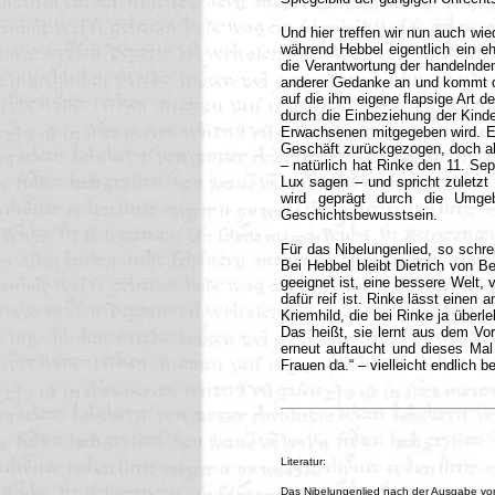
Und hier treffen wir nun auch wie
während Hebbel eigentlich ein eh
die Verantwortung der handelnden
anderer Gedanke an und kommt dam
auf die ihm eigene flapsige Art d
durch die Einbeziehung der Kinder
Erwachsenen mitgegeben wird. Ei
Geschäft zurückgezogen, doch als
– natürlich hat Rinke den 11. Se
Lux sagen – und spricht zuletzt
wird geprägt durch die Umgebu
Geschichtsbewusstsein.
Für das Nibelungenlied, so schre
Bei Hebbel bleibt Dietrich von B
geeignet ist, eine bessere Welt, v
dafür reif ist. Rinke lässt einen 
Kriemhild, die bei Rinke ja überl
Das heißt, sie lernt aus dem Vorg
erneut auftaucht und dieses Mal 
Frauen da.“ – vielleicht endlich 
Literatur:
Das Nibelungenlied nach der Ausgabe von 