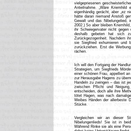
vielgepriesenen geschwisterliche
Anteilnahme. „Wäre Kriemhild e
eigenhändig gerächt, aber „ez ni
hätte daran niemand Anstoß gen
Gewalt und das Nibelungelied, 
2002.) So aber bleiben Kriemhild,
ihr Schwiegervater nicht gege
deshalb gebeten hat sich zu
Zurückgezogenheit. Nachdem ihr 
sie Siegfried exhumieren und b
zurückziehen. Erst die Werbung 
rächen.
Ich will den Fortgang der Handlun
Strategien, um Siegfrieds Mörde
einer schönen Frau, appelliert a
zur Herausgabe Hagens zu überred
Handeln zu zwingen – das ist je
zwischen Pflicht und Neigung
entscheiden, doch alle ihre Meth
tötet Hagen, was nach damaligen
Weibes Händen der allerbeste De
Stücke.
Vergleichen wir an dieser S
Nibelungenlieds! Sie ist in bei
Während Rinke sie als eine Perso
dabei keine Unterstützung findet,