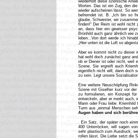
wiederholt diese szenische Anwe
Worten. Das ist ein Zug, den die
wieder aufscheinen lässt. So we
befremdet ist. B. „Ich bin so fr
glaube, Schwester, wir zusammen
finden!“ Der Reim ist wohl nicht 
an, dass hier ein gewisser psy
Brünhild auch ganz ähnlich wie z
leben...Von dort werde ich hinab
„Hier unten ist die Luft so abgest
Aber es kommt nicht zu dieser m
hat wohl doch zunächst ganz ande
ob er Diener ist oder nicht, weil 
Szene. Sie ergreift auch Kriem
eigentlich nicht will, dann doch 
zu sein. Legt unsere Sozialisati
Eine weitere Neuschöpfung Rinkes
Szene mit Giselher kurz vor der
zu formulieren, ein Konzept fü
entwickeln, aber er merkt auch, w
Mann oder Frau liebe. Kriemhild t
Turm aus „einmal Menschen sehe
Augen haben und sich berühren
. Ein Satz, der später noch einm
400 Unterröcken, will sagen von
sehr plastisch zum Ausdruck, wen
rollen lässt. Die Liebe setzt die