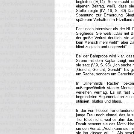
begleiten (IV,14). So versucht 
eigenen Beitrag, weiß, dass sie
Stelle zeigte (IV, 16, S. 80) Da
Spannung zur Ermordung Siegfr
späterem Verhalten im Etzelland 
Fast noch intensiver als der NL-
Siegfrieds. Sie weiß: „Das riet B
der große Verlust deutlich, sie w
kein Mensch mehr weh!“, aber Dank
blind zugleich und ungerecht“.
Bei der Bahrprobe wird klar, das
Szene mit dem Kaplan zeigt, noc
sie sagt (V,9, S. 93). „Ich suche 
„Gericht, Gericht, Gericht“. Es g
um Rache, sondern um Gerechtig
In „Kriemhilds Rache“ bekom
außergewöhnlich starker Mensc
verleihen vermag. Es ist fast 
begründeten Argumentation zu en
stilisiert, blutlos und blass.
In der von Hebbel frei erfundene
junge Frau noch einmal das Ausm
Tier tötet nicht, weil es „ihm da
Damit benennt sie das Motiv Hage
sie den Verrat: „Auch kann sie mi
sie ihn küssen will..“.. Als be