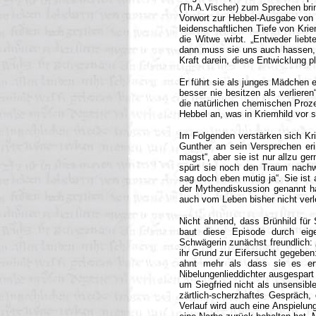
(Th.A.Vischer) zum Sprechen brin
Vorwort zur Hebbel-Ausgabe von 19
leidenschaftlichen Tiefe von Kri
die Witwe wirbt. „Entweder liebt
dann muss sie uns auch hassen, w
Kraft darein, diese Entwicklung 
Er führt sie als junges Mädchen e
besser nie besitzen als verlieren
die natürlichen chemischen Proz
Hebbel an, was in Kriemhild vor si
Im Folgenden verstärken sich Kri
Gunther an sein Versprechen eri
magst“, aber sie ist nur allzu ge
spürt sie noch den Traum nachwi
sag doch eben mutig ja“. Sie ist 
der Mythendiskussion genannt h
auch vom Leben bisher nicht verl
Nicht ahnend, dass Brünhild für
baut diese Episode durch eig
Schwägerin zunächst freundlich: 
ihr Grund zur Eifersucht gegeben
ahnt mehr als dass sie es er
Nibelungenlieddichter ausgespart 
um Siegfried nicht als unsensible
zärtlich-scherzhaftes Gespräch, 
Verlauf wird auch eine Anspielun