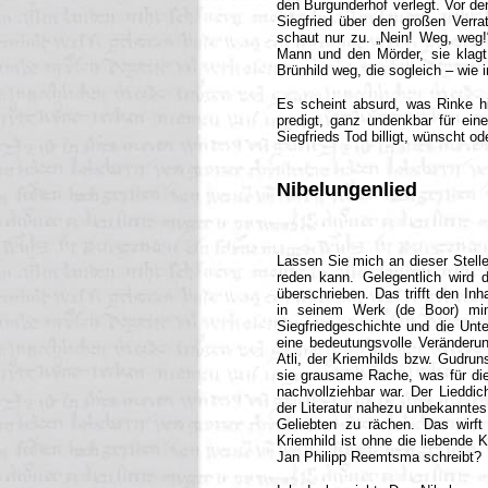
den Burgunderhof verlegt. Vor den
Siegfried über den großen Verra
schaut nur zu. „Nein! Weg, weg!“
Mann und den Mörder, sie klagt 
Brünhild weg, die sogleich – wie 
Es scheint absurd, was Rinke hie
predigt, ganz undenkbar für eine
Siegfrieds Tod billigt, wünscht od
Nibelungenlied
Lassen Sie mich an dieser Stelle
reden kann. Gelegentlich wird 
überschrieben. Das trifft den Inh
in seinem Werk (de Boor) min
Siegfriedgeschichte und die Unt
eine bedeutungsvolle Veränderun
Atli, der Kriemhilds bzw. Gudrun
sie grausame Rache, was für die
nachvollziehbar war. Der Lieddic
der Literatur nahezu unbekanntes
Geliebten zu rächen. Das wirft
Kriemhild ist ohne die liebende K
Jan Philipp Reemtsma schreibt?