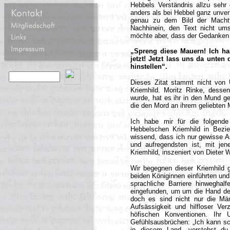
Hebbels Verständnis allzu sehr
anders als bei Hebbel ganz unverh
genau zu dem Bild der Machtf
Nachhinein, den Text nicht ums
möchte aber, dass der Gedanken 
„Spreng diese Mauern! Ich ha
jetzt! Jetzt lass uns da unten
hinstellen“.
Dieses Zitat stammt nicht von 
Kriemhild. Moritz Rinke, desse
wurde, hat es ihr in den Mund ge
die den Mord an ihrem geliebten
Ich habe mir für die folgende
Hebbelschen Kriemhild in Bezi
wissend, dass ich nur gewisse A
und aufregendsten ist, mit jen
Kriemhild, inszeniert von Dieter 
Wir begegnen dieser Kriemhild 
beiden Königinnen einführten und
sprachliche Barriere hinwegha
eingefunden, um um die Hand der 
doch es sind nicht nur die Män
Aufsässigkeit und hilfloser Ve
höfischen Konventionen. Ihr 
Gefühlsausbrüchen: „Ich kann sc
in diesem Land, verstehst du 