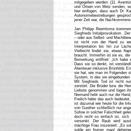
mitgegeben werden. (11. Aventür
und Ortwin von Metz senden, was
hier einfügen, dass auch Dr. K
Autonomiebestrebungen gesproche
jener Zeit war, die Nachkommens
Jan Philipp Reemtsma kommentie
Siegfrieds Initialprovokation...De
– oder aus Selbst- und Machtbewus
ist nicht von der Hand zu wei
Interpretation bis hin zur Läc
Vielleicht findet sie, etwas fl
braucht. Immerhin ist sie es, die
Bemerkung eröffnet: „Ich habe e
Dass sie so denkt, ist verständ
Abenteuer inklusive Brünhilds E
sie hat, wie man im Folgenden sie
System, in das sie eingebunden i
Mit Siegfrieds Tod ist nicht n
zerstört. Die Brüder bzw. die Her
Liebste genommen und lügen ihr f
Niemand hebt auch nur die Hand, 
Freilich hätte das auch bedeutet
ist dazumal wie heute für die In
von Gunther schließlich nur ange
Sühne in solcher Falschheit gelei
doch nicht so einfach ist, sic
versenkt. Der Raub wird ausd
mächtige Frau inszeniert: „Es so
solde ein frumer man/ deheine