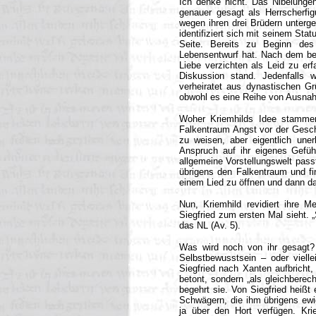
Ich denke nicht. Das Nibelungen
genauer gesagt als Herrscherfi
wegen ihren drei Brüdern unterg
identifiziert sich mit seinem Sta
Seite. Bereits zu Beginn des
Lebensentwurf hat. Nach dem beu
Liebe verzichten als Leid zu erf
Diskussion stand. Jedenfalls w
verheiratet aus dynastischen Gr
obwohl es eine Reihe von Ausnah
Woher Kriemhilds Idee stammen,
Falkentraum Angst vor der Geschl
zu weisen, aber eigentlich uner
Anspruch auf ihr eigenes Gefüh
allgemeine Vorstellungswelt pass
übrigens den Falkentraum und fin
einem Lied zu öffnen und dann da
Nun, Kriemhild revidiert ihre Me
Siegfried zum ersten Mal sieht. „
das NL (Av. 5).
Was wird noch von ihr gesagt? B
Selbstbewusstsein – oder vielle
Siegfried nach Xanten aufbricht,
betont, sondern „als gleichberech
begehrt sie. Von Siegfried heißt
Schwägern, die ihm übrigens ewig
ja über den Hort verfügen. Kri