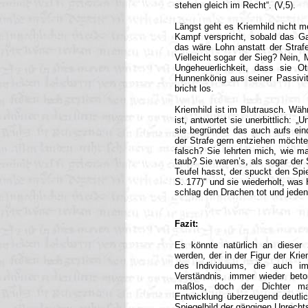
stehen gleich im Recht“. (V,5).
Längst geht es Kriemhild nicht me
Kampf verspricht, sobald das Gas
das wäre Lohn anstatt der Straf
Vielleicht sogar der Sieg? Nein,
Ungeheuerlichkeit, dass sie O
Hunnenkönig aus seiner Passivitä
bricht los.
Kriemhild ist im Blutrausch. Währ
ist, antwortet sie unerbittlich: „
sie begründet das auch aufs eind
der Strafe gern entziehen möchte
falsch? Sie lehrten mich, wie ma
taub? Sie waren’s, als sogar der 
Teufel hasst, der spuckt den Spieg
S. 177)“ und sie wiederholt, was
schlag den Drachen tot und jeden,
Fazit:
Es könnte natürlich an dieser S
werden, der in der Figur der Kri
des Individuums, die auch im
Verständnis, immer wieder beton
maßlos, doch der Dichter mac
Entwicklung überzeugend deutlich
Spiegelbild der gängigen Unrechts