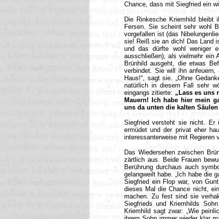
Chance, dass mit Siegfried ein wi
Die Rinkesche Kriemhild bleibt
Fersen. Sie scheint sehr wohl B
vorgefallen ist (das Nibelungenlie
sie! Reiß sie an dich! Das Land is
und das dürfte wohl weniger e
ausschließen), als vielmehr ein 
Brünhild ausgeht, die etwas Bef
verbindet. Sie will ihn anfeuern, 
Haus!“, sagt sie. „Ohne Gedanke
natürlich in diesem Fall sehr w
eingangs zitierte:
„Lass es uns n
Mauern! Ich habe hier mein gan
uns da unten die kalten Säulen
Siegfried versteht sie nicht. Er
ermüdet und der privat eher hau
interessanterweise mit Regieren 
Das Wiedersehen zwischen Brünh
zärtlich aus. Beide Frauen bewu
Berührung durchaus auch symbol
gelangweilt habe. „Ich habe die 
Siegfried ein Flop war, von Gu
dieses Mal die Chance nicht, ein
machen. Zu fest sind sie verhak
Siegfrieds und Kriemhilds Sohn
Kriemhild sagt zwar: „Wie peinlic
ihrem Sohn immer wieder klar ma