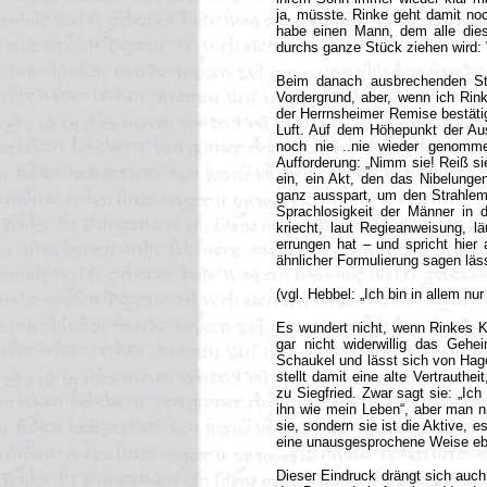
ja, müsste. Rinke geht damit noc
habe einen Mann, dem alle diese
durchs ganze Stück ziehen wird: 
Beim danach ausbrechenden Str
Vordergrund, aber, wenn ich Rin
der Herrnsheimer Remise bestätig
Luft. Auf dem Höhepunkt der Aus
noch nie ..nie wieder genommen
Aufforderung: „Nimm sie! Reiß s
ein, ein Akt, den das Nibelunge
ganz ausspart, um den Strahlema
Sprachlosigkeit der Männer in d
kriecht, laut Regieanweisung, l
errungen hat – und spricht hier
ähnlicher Formulierung sagen läs
(vgl. Hebbel: „Ich bin in allem nur
Es wundert nicht, wenn Rinkes K
gar nicht widerwillig das Gehei
Schaukel und lässt sich von Hage
stellt damit eine alte Vertrautheit
zu Siegfried. Zwar sagt sie: „Ich
ihn wie mein Leben“, aber man ni
sie, sondern sie ist die Aktive, 
eine unausgesprochene Weise eben
Dieser Eindruck drängt sich auc