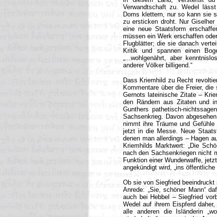
Verwandtschaft zu. Wedel läss
Doms klettern, nur so kann sie 
zu ersticken droht. Nur Giselher
eine neue Staatsform erschaffen
müssen ein Werk erschaffen oder d
Flugblätter; die sie danach vertei
Kritik und spannen einen Boge
„...wohlgenährt, aber kenntnislo
anderer Völker billigend.“
Dass Kriemhild zu Recht revolti
Kommentare über die Freier, die 
Gernots lateinische Zitate – Kri
den Rändern aus Zitaten und in
Gunthers pathetisch-nichtssag
Sachsenkrieg. Davon abgesehen 
nimmt ihre Träume und Gefühle ni
jetzt in die Messe. Neue Staatsf
denen man allerdings – Hagen au
Kriemhilds Marktwert: „Die Schö
nach den Sachsenkriegen nicht me
Funktion einer Wunderwaffe, jetzt 
angekündigt wird, „ins öffentliche
Ob sie von Siegfried beeindruckt 
Anrede: „Sie, schöner Mann“ daf
auch bei Hebbel – Siegfried vorb
Wedel auf ihrem Eispferd daher,
alle anderen die Isländerin „w