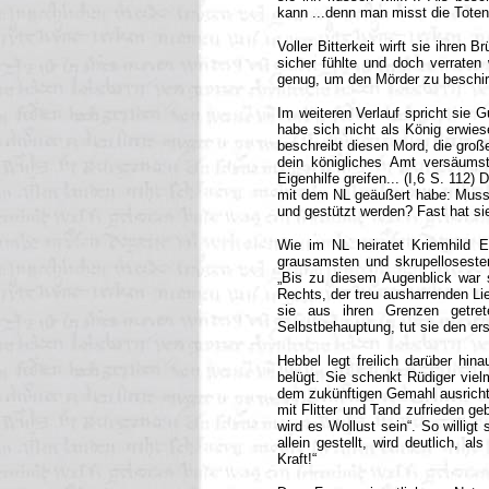
kann ...denn man misst die Tote
Voller Bitterkeit wirft sie ihren 
sicher fühlte und doch verraten
genug, um den Mörder zu beschirm
Im weiteren Verlauf spricht sie G
habe sich nicht als König erwie
beschreibt diesen Mord, die große
dein königliches Amt versäumst
Eigenhilfe greifen... (I,6 S. 1
mit dem NL geäußert habe: Muss ei
und gestützt werden? Fast hat si
Wie im NL heiratet Kriemhild E
grausamsten und skrupellosesten
„Bis zu diesem Augenblick war si
Rechts, der treu ausharrenden Lie
sie aus ihren Grenzen getrete
Selbstbehauptung, tut sie den erst
Hebbel legt freilich darüber hi
belügt. Sie schenkt Rüdiger vielm
dem zukünftigen Gemahl ausrichte
mit Flitter und Tand zufrieden ge
wird es Wollust sein“. So willigt 
allein gestellt, wird deutlich, a
Kraft!“