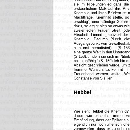
sie im Nibelungenlied ganz di
erstaunlichem Maß auf ihre Priv
Kriemhild und ihren Brüdern ist 
Machtfrage. Kriemhild stelle, 
erschlug“, eine ständige Gefahr
dazu, so ergibt sich so etwas wie
zweier edlen Frauen Streit (od
Elisabeth Lienert, „motiviert de
Kriemhild. Dadurch (durch die
Ausgangspunkt von Gewalteskalati
nicht erst thematisiert) ... (S. 1
eine ganze Welt in den Untergang r
(S.158). „Indem sie sich im Nibelu
politikunfähig.“ (S. 159) Ich bin m
Absicht geschrieben wurde, um zu
frommer Wunsch. Es kommt mir fa
Frauenhand warnen wollte. We
Constanze von Sizilien
Hebbel
Wie sieht Hebbel die Kriemhild?
dabei, wie er selbst immer wi
Empfindung, dass der Epiker ein 
eigentlich nur noch „menschlich
vorgeworfen, dass er zu sehr ps