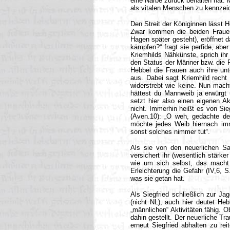
eine Narbe zurück behalten hat. M
als vitalen Menschen zu kennzei
Den Streit der Königinnen lässt H
Zwar kommen die beiden Frauen 
Hagen später gesteht), eröffnet 
kämpfen?“ fragt sie perfide, abe
Kriemhilds Nähkünste, sprich ihr 
den Status der Männer bzw. die Fr
Hebbel die Frauen auch ihre unt
aus. Dabei sagt Kriemhild recht 
widerstrebt wie keine. Nun macht
hättest du Mannweib ja erwürgt u
setzt hier also einen eigenen Ak
nicht. Immerhin heißt es von Sieg
(Aven.10): „O weh, gedachte de
möchte jedes Weib hiernach imm
sonst solches nimmer tut“.
Als sie von den neuerlichen Sa
versichert ihr (wesentlich stärk
wie um sich selbst, das macht s
Erleichterung die Gefahr (IV,6, S
was sie getan hat.
Als Siegfried schließlich zur Jagd
(nicht NL), auch hier deutet He
„männlichen“ Aktivitäten fähig. 
dahin gestellt. Der neuerliche Tr
erneut Siegfried abhalten zu rei