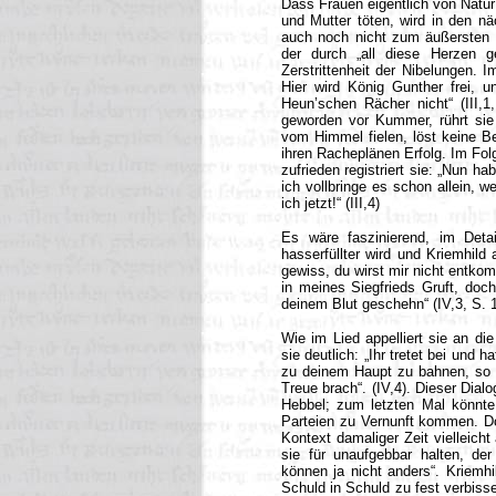
Dass Frauen eigentlich von Natur 
und Mutter töten, wird in den nä
auch noch nicht zum äußersten be
der durch „all diese Herzen g
Zerstrittenheit der Nibelungen. I
Hier wird König Gunther frei, 
Heun’schen Rächer nicht“ (III,1
geworden vor Kummer, rührt sie
vom Himmel fielen, löst keine Be
ihren Racheplänen Erfolg. Im Folg
zufrieden registriert sie: „Nun ha
ich vollbringe es schon allein, w
ich jetzt!“ (III,4)
Es wäre faszinierend, im Detai
hasserfüllter wird und Kriemhild 
gewiss, du wirst mir nicht entko
in meines Siegfrieds Gruft, doc
deinem Blut geschehn“ (IV,3, S. 
Wie im Lied appelliert sie an di
sie deutlich: „Ihr tretet bei und
zu deinem Haupt zu bahnen, so wü
Treue brach“. (IV,4). Dieser Dial
Hebbel; zum letzten Mal könnte
Parteien zu Vernunft kommen. Do
Kontext damaliger Zeit vielleicht 
sie für unaufgebbar halten, der
können ja nicht anders“. Kriemhi
Schuld in Schuld zu fest verbiss