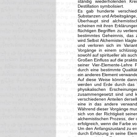
ständig wiederholenden Kre
Destillation symbolisiert.
Es gab hunderte verschiede
Substanzen und Arbeitsgänge,
Überhaupt sind alchemistis
scheinen mit ihren Erklärungen
flüchtigen Begriffen zu verli
bestimmtes Geheimnis, das zu
wird.Selbst Alchemisten klagt
und verloren sich im Varian
Vorgänge in einem schlüssi
sowohl auf spiritueller als au
Großen Einfluss auf die praktis
seiner Vier-Elemente-Lehre 
durch eine bestimmte Qualitä
ein anderes Element verwande
Auf diese Weise könnte dann 
werden und Erde durch das W
physikalischen Erscheinung
zusammengesetzt sind und k
verschiedenen Anteilen dersel
eine in das andere verwande
Während dieser Vorgänge musst
sich von der Richtigkeit sein
alchemistischen Prozess, der 
erfolgreich, wenn die Farbe v
Um den Anfangszustand zu err
durch Erhitzung in seine Eleme