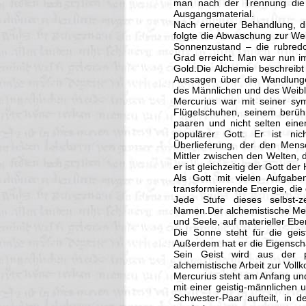
man nach der Trennung die S
Ausgangsmaterial.
Nach erneuter Behandlung, di
folgte die Abwaschung zur Wei
Sonnenzustand – die rubred
Grad erreicht. Man war nun i
Gold.Die Alchemie beschreibt
Aussagen über die Wandlunge
des Männlichen und des Weibl
Mercurius war mit seiner sym
Flügelschuhen, seinem berüh
paaren und nicht selten ein
populärer Gott. Er ist nic
Überlieferung, der den Mens
Mittler zwischen den Welten, 
er ist gleichzeitig der Gott de
Als Gott mit vielen Aufgabe
transformierende Energie, die 
Jede Stufe dieses selbst-z
Namen.Der alchemistische Merc
und Seele, auf materieller Ebe
Die Sonne steht für die geist
Außerdem hat er die Eigenscha
Sein Geist wird aus der p
alchemistische Arbeit zur Vol
Mercurius steht am Anfang und
mit einer geistig-männlichen u
Schwester-Paar aufteilt, in d