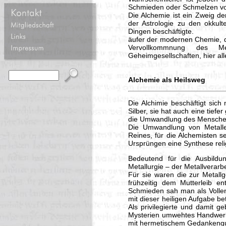
Schmieden oder Schmelzen von
Die Alchemie ist ein Zweig de
der Astrologie zu den okkult
Dingen beschäftigte.
äufer der modernen Chemie, di
Vervollkommnung des Me
Geheimgesellschaften, hier al
Alchemie als Heilsweg
Die Alchimie beschäftigt sich
Silber, sie hat auch eine tie
die Umwandlung des Menschen 
Die Umwandlung von Metalle
Reines, für die Alchemisten se
Ursprüngen eine Synthese reli
Bedeutend für die Ausbildu
Metallurgie – der Metallverarb
Für sie waren die zur Metall
frühzeitig dem Mutterleib e
Schmieden sah man als Volle
mit dieser heiligen Aufgabe b
Als privilegierte und damit g
Mysterien umwehtes Handwerk 
mit hermetischem Gedankengu