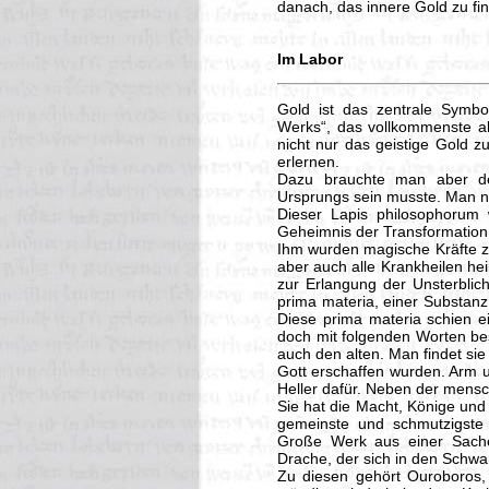
danach, das innere Gold zu fi
Im Labor
Gold ist das zentrale Symbo
Werks“, das vollkommenste all
nicht nur das geistige Gold 
erlernen.
Dazu brauchte man aber den
Ursprungs sein musste. Man nan
Dieser Lapis philosophorum 
Geheimnis der Transformation, 
Ihm wurden magische Kräfte zu
aber auch alle Krankheilen hei
zur Erlangung der Unsterblic
prima materia, einer Substanz
Diese prima materia schien ei
doch mit folgenden Worten be
auch den alten. Man findet sie 
Gott erschaffen wurden. Arm u
Heller dafür. Neben der mensch
Sie hat die Macht, Könige und
gemeinste und schmutzigste 
Große Werk aus einer Sache
Drache, der sich in den Schwa
Zu diesen gehört Ouroboros,