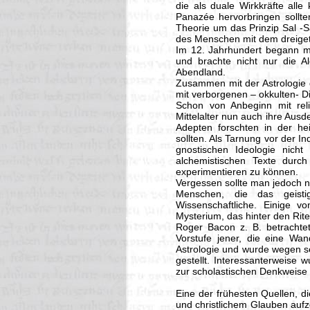
die als duale Wirkkräfte alle 
Panazée hervorbringen sollte
Theorie um das Prinzip Sal -S
des Menschen mit dem dreiget
Im 12. Jahrhundert begann ma
und brachte nicht nur die 
Abendland.
Zusammen mit der Astrologie g
mit verborgenen – okkulten- D
Schon von Anbeginn mit reli
Mittelalter nun auch ihre Ausd
Adepten forschten in der heil
sollten. Als Tarnung vor der I
gnostischen Ideologie nicht
alchemistischen Texte durch 
experimentieren zu können.
Vergessen sollte man jedoch ni
Menschen, die das geisti
Wissenschaftliche. Einige v
Mysterium, das hinter den Rite
Roger Bacon z. B. betrachtet
Vorstufe jener, die eine Wa
Astrologie und wurde wegen se
gestellt. Interessanterweise w
zur scholastischen Denkweise s
Eine der frühesten Quellen, di
und christlichem Glauben auf