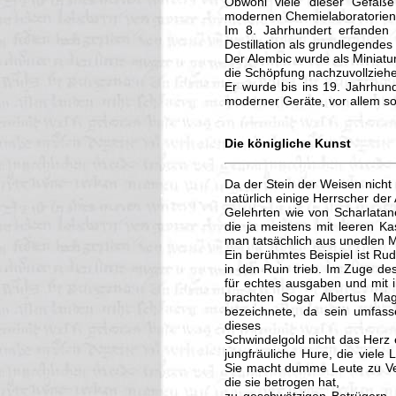
Obwohl viele dieser Gefäße
modernen Chemielaboratorien 
Im 8. Jahrhundert erfanden 
Destillation als grundlegendes
Der Alembic wurde als Miniat
die Schöpfung nachzuvollzieh
Er wurde bis ins 19. Jahrhunde
moderner Geräte, vor allem so
Die königliche Kunst
Da der Stein der Weisen nicht
natürlich einige Herrscher de
Gelehrten wie von Scharlatan
die ja meistens mit leeren K
man tatsächlich aus unedlen M
Ein berühmtes Beispiel ist Rud
in den Ruin trieb. Im Zuge de
für echtes ausgaben und mit i
brachten Sogar Albertus Mag
bezeichnete, da sein umfass
dieses
Schwindelgold nicht das Herz e
jungfräuliche Hure, die viele 
Sie macht dumme Leute zu Ver
die sie betrogen hat,