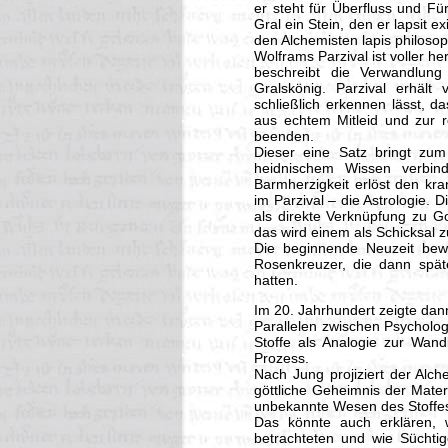
er steht für Überfluss und Fü
Gral ein Stein, den er lapsit ex
den Alchemisten lapis philoso
Wolframs Parzival ist voller 
beschreibt die Verwandlun
Gralskönig. Parzival erhält 
schließlich erkennen lässt, 
aus echtem Mitleid und zur r
beenden.
Dieser eine Satz bringt zum
heidnischem Wissen verbind
Barmherzigkeit erlöst den kr
im Parzival – die Astrologie.
als direkte Verknüpfung zu Go
das wird einem als Schicksal zu
Die beginnende Neuzeit bewa
Rosenkreuzer, die dann späte
hatten.
Im 20. Jahrhundert zeigte dan
Parallelen zwischen Psycholo
Stoffe als Analogie zur Wan
Prozess.
Nach Jung projiziert der Alch
göttliche Geheimnis der Mater
unbekannte Wesen des Stoffe
Das könnte auch erklären, 
betrachteten und wie Süchti