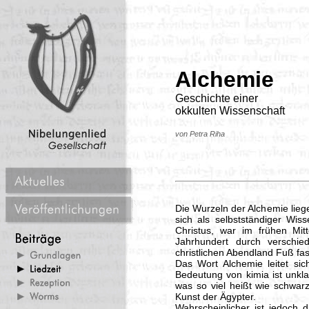
Alchemie
Geschichte einer
okkulten Wissenschaft
von Petra Riha
Die Wurzeln der Alchemie liege
sich als selbstständiger Wis
Christus, war im frühen Mit
Jahrhundert durch verschie
christlichen Abendland Fuß fa
Das Wort Alchemie leitet sich
Bedeutung von kimia ist unkl
was so viel heißt wie schwar
Kunst der Ägypter.
Wahrscheinlicher ist jedoch 