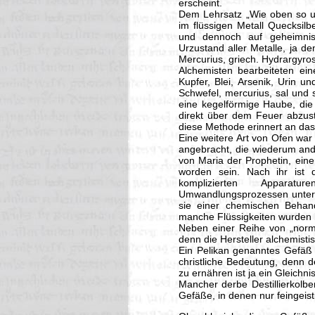
erscheint.
Dem Lehrsatz „Wie oben so un
im flüssigen Metall Quecksilb
und dennoch auf geheimnis
Urzustand aller Metalle, ja d
Mercurius, griech. Hydrargyros =
Alchemisten bearbeiteten ein
Kupfer, Blei, Arsenik, Urin u
Schwefel, mercurius, sal und 
eine kegelförmige Haube, d
direkt über dem Feuer abzust
diese Methode erinnert an d
Eine weitere Art von Ofen wa
angebracht, die wiederum and
von Maria der Prophetin, eine
worden sein. Nach ihr ist 
komplizierten Apparat
Umwandlungsprozessen unterz
sie einer chemischen Behand
manche Flüssigkeiten wurden bi
Neben einer Reihe von „norm
denn die Hersteller alchemisti
Ein Pelikan genanntes Gefäß 
christliche Bedeutung, denn d
zu ernähren ist ja ein Gleichni
Mancher derbe Destillierkolbe
Gefäße, in denen nur feingeist