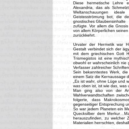
Diese hermetische Lehre en
Alexandria, das als Schmelzt
Weltanschauungen ideal
Geistesströmung bot, die de
gnostisches Glaubensinhalte
zufügte. Vor allem die Gnosis
von allem Körperlichen seinen 
zurückkehrt.
Urvater der Hermetik war H
Gestalt verbindet sich der äg
mit dem griechischen Gott
Trismegistos ist eine mythis
obwohl er wahrscheinlich nie 
Verfasser zahlreicher Schriften
Sein bekanntestes Werk, die 
einem Satz die Kernaussage 
„Es ist wahr, ohne Lüge und wi
was oben ist, ist wie das, was
Man ging also von der An
Wahlverwandtschaften zwisc
folgerte, dass Makrokosmo
gegenseitiger Entsprechung u
So war jedem Planeten ein Me
Quecksilber dem Merkur…Ma
herauszufinden, zu welcher Z
Materialien herrschten, desha