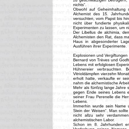
zu geschwätzigen Betrügern, 
nichts“.
Obwohl auf Geheimhaltung s
Alchemist des 15. Jahrhunde
versuchten, vom Papst bis hin
nicht über fundierte physika
Experimenten zu lassen, um n
Der Libellus de alchimia, d
Alchemisten den Rat, dass man
Haus in abgesonderter Lage
Ausführen ihrer Experimente.
Explosionen und Vergiftungen 
Bernard von Trèves und Godfr
Lebens mit erfolglosen Experi
Hühnereier verbrauchten. B
Vitrioldämpfen vierzehn Monat
erholt hatte, verkaufte er s
nahm die alchemistische Arbeit
Mehr als fünfzig lange Jahre 
gegen Ende seines Lebens e
seiner Frau Perenelle die Her
Lebens.
Immerhin wurde sein Name un
Stein der Weisen“. Man sollte
nicht allzu sehr verdamme
alchemistischen Labor.
Schon im 8. Jahrhundert ent