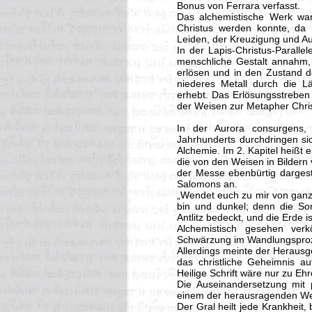
Bonus von Ferrara verfasst.
Das alchemistische Werk wa
Christus werden konnte, da
Leiden, der Kreuzigung und Au
In der Lapis-Christus-Paralle
menschliche Gestalt annahm,
erlösen und in den Zustand d
niederes Metall durch die L
erhebt. Das Erlösungsstrebe
der Weisen zur Metapher Chris
In der Aurora consurgens, 
Jahrhunderts durchdringen sic
Alchemie. Im 2. Kapitel heißt 
die von den Weisen in Bildern
der Messe ebenbürtig dargeste
Salomons an.
„Wendet euch zu mir von ganz
bin und dunkel; denn die So
Antlitz bedeckt, und die Erde 
Alchemistisch gesehen ver
Schwärzung im Wandlungspro
Allerdings meinte der Heraus
das christliche Geheimnis au
Heilige Schrift wäre nur zu Eh
Die Auseinandersetzung mit p
einem der herausragenden Wer
Der Gral heilt jede Krankheit