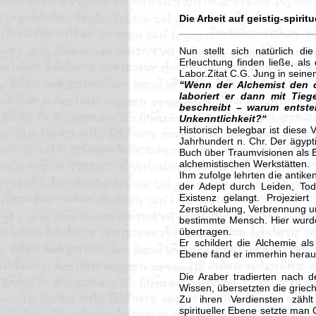
Die Arbeit auf geistig-spirit
Nun stellt sich natürlich d
Erleuchtung finden ließe, als
Labor.Zitat C.G. Jung in sein
“Wenn der Alchemist den 
laboriert er dann mit Ti
beschreibt – warum entstel
Unkenntlichkeit?“
Historisch belegbar ist diese 
Jahrhundert n. Chr. Der ägypt
Buch über Traumvisionen als Er
alchemistischen Werkstätten.
Ihm zufolge lehrten die antike
der Adept durch Leiden, Tod
Existenz gelangt. Projeziert
Zerstückelung, Verbrennung u
bestimmte Mensch. Hier wurde
übertragen.
Er schildert die Alchemie al
Ebene fand er immerhin heraus
Die Araber tradierten nach 
Wissen, übersetzten die griec
Zu ihren Verdiensten zählt
spiritueller Ebene setzte man 