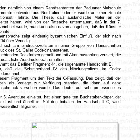
rden nämlich von einem Repräsentanten der Paduaner Malschule
 stammte entweder aus Norditalien oder er wurde an einer Schule
rationsstil lehrte. Die These, daß ausländische Maler an der
itet haben, wird von der Tatsache untermauert, daß in der 7.
gezeichnet wurde, man kann also davon ausgehen, daß der Künstler
onnte.
ensprache zeigt eindeutig byzantinischen Einfluß, der sich nach
204 über Venedig
nd sich am eindrucksvollsten in einer Gruppe von Handschriften
uck des St. Galler Codex nahestehen.
uchtenden Deckfarben gemalt und mit Akanthusranken verziert, die
sätzliche Ausdruckskraft erhalten.
ammt das Berliner Fragment 44, die sogenannte Handschrift E.
ab, daß die Schreiberhand IV des Nibelungenlieds im Codex
ederschrieb.
 diesem Fragment um den Text der C-Fassung. Das zeigt, daß der
ngen als Vorlage zur Verfügung standen, die dann auf ganz
hschmuck versehen wurde. Das deutet auf sehr professionelles
r 5. Aventiure einleitet, hat einen geteilten Buchstabenkörper, der
t ist und ähnelt im Stil den Initialen der Handschrift C, wirkt
esentlich filigraner.