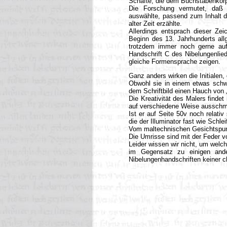
Schäfte, die dem Buchstabenkörpe
Die Forschung vermutet, daß d
auswählte, passend zum Inhalt d
alter Zeit erzählte.
Allerdings entsprach dieser Zei
Beginn des 13. Jahrhunderts all
trotzdem immer noch gerne auf 
Handschrift C des Nibelungenliede
gleiche Formensprache zeigen.
Ganz anders wirken die Initialen, 
Obwohl sie in einem etwas schwer
dem Schriftbild einen Hauch von 
Die Kreativität des Malers finde
auf verschiedene Weise ausschm
Ist er auf Seite 50v noch relati
die der Illuminator fast wie Schl
Vom maltechnischen Gesichtspunkt
Die Umrisse sind mit der Feder v
Leider wissen wir nicht, um welc
im Gegensatz zu einigen ander
Nibelungenhandschriften keiner 