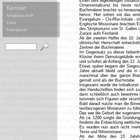
Einen sehr eigenwilligen Initialst
Ornamentalkunst bis heute nich
Buchmalerei brachte so herausra
hervor. Hier sehen sie das eind
Evangelium – Chi-Rho-Initiale - i
Englische Missionare brachten Ei
des Skriptoriums von St. Gallen 
Zurück aufs Festland.
Ab der zweiten Hälfte des 10. J
ottonischer Herrschaft entwickel
Zentren der Buchmalerei.
Im Gegensatz zu dieser farbenfro
Klöster ihrem Demutsgelübde en
und schufen ab Anfang des 12. J
Etwas später begann der Siegeszu
Jahre aktuell bleibt und die in
manchmal über das ganze Blatt
gemalt sind als der Buchstabe.
Insgesamt wurde die Initialkunst
den Handschriften finden sich 
dann schließlich auch bewohnte I
tummeln sich Figuren oder skurr
Bald darauf nutzte man die Binne
textbezogenen Miniaturen zu füll
Das war die Geburt der sogenannten
Ab ca. 1200 sorgte die Gründung
förderte die Entwicklung weltlich
Es wurden nun auch nicht mehr n
Texte und Ritterromane.
Ab der Mitte des 13. Jahrhu