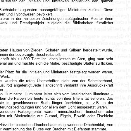
 Ausläufer der Initialen und umranken schließlich den ganzen
te Buchstabe zugunsten aussagefähiger Miniaturen zurück. Diese
eren und Hybridwesen bevölkert
alerei in den virtuosen Zeichnungen spätgotischer Meister ihren
rk und Prestigeobjekt zugleich die Bibliotheken fürstlicher
eten Häuten von Ziegen, Schafen und Kälbern hergestellt wurde,
hinein der bevorzugte Beschreibstoff.
chrift bis zu 300 Tiere ihr Leben lassen mußten, ging man sehr
erial um und machte sich die Mühe, beschädigte Blätter zu flicken,
r Platz für die Initialen und Miniaturen festgelegt worden waren,
 Werk.
 wurden die roten Überschriften nicht von der Schreiberhand,
us, rot) angefertigt.Jede Handschrift verdankt ihre Ausdruckskraft
en.
Illuminator. Illuminator leitet sich vom lateinischen illuminare –
ben die Farben bis heute nichts von ihrer Intensität verloren. Das
 sie im geschlossenen Buch länger überlebten, als z.B. in der
tterungsbedingungen und vor allem dem Licht ausgesetzt waren.
endeten Farbpigmente waren mineralischen, tierischen oder
den mit Bindemitteln wie Gummi, Eigelb, Eiweiß oder Fischleim
 Harz des indischen Drachenbaumes gewonnene Drachenblut, von
er Vermischung des Blutes von Drachen mit Elefanten stammte.