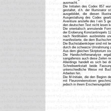
ausmacht.
Die Initialen des Codex 857 wu
gestaltet, d.h. der Illuminator
ausgebildet, die diesen Illust
Ausgestaltung des Codex gearbe
Aventiure anstelle des I ein S 
den deutschen Text nicht lesen k
Die orientalisch anmutende Form
der Eroberung Konstantinopels 1
nach Norditialien ausbreitete u
manifestierte, die dem Buchschm
Die Buchstabenkörper sind mit le
durch die schwarze Umrahmung zu
Aus dem gleichen Skriptorium st
Die Handschriftenanalyse erg
sangallensis auch diese Zeilen ni
Allerdings handelt es sich bei
Schreibwerkstatt beide Fassu
unterschiedliche Weise mit Buc
Arbeiten hin.
Die M-Initiale, die den Beginn de
mit Fleuronnéemotiven geschmück
jedoch in ihrem Erscheinungsbild w