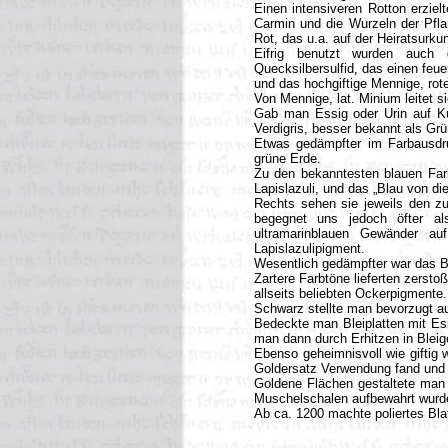
Einen intensiveren Rotton erzi
Carmin und die Wurzeln der Pfla
Rot, das u.a. auf der Heiratsur
Eifrig benutzt wurden auch g
Quecksilbersulfid, das einen feuer
und das hochgiftige Mennige, rot
Von Mennige, lat. Minium leitet s
Gab man Essig oder Urin auf Kup
Verdigris, besser bekannt als Gr
Etwas gedämpfter im Farbausdru
grüne Erde.
Zu den bekanntesten blauen Farb
Lapislazuli, und das „Blau von di
Rechts sehen sie jeweils den zu 
begegnet uns jedoch öfter als 
ultramarinblauen Gewänder au
Lapislazulipigment.
Wesentlich gedämpfter war das B
Zartere Farbtöne lieferten zerst
allseits beliebten Ockerpigmente.
Schwarz stellte man bevorzugt au
Bedeckte man Bleiplatten mit Esi
man dann durch Erhitzen in Bleig
Ebenso geheimnisvoll wie giftig 
Goldersatz Verwendung fand und 
Goldene Flächen gestaltete man 
Muschelschalen aufbewahrt wurd
Ab ca. 1200 machte poliertes Bla