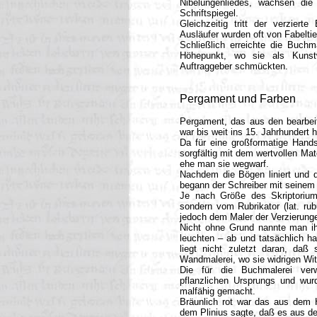
Nibelungenliedes, wachsen die
Schriftspiegel.
Gleichzeitig tritt der verzier
Ausläufer wurden oft von Fabelti
Schließlich erreichte die Buchm
Höhepunkt, wo sie als Kunstwe
Auftraggeber schmückten.
Pergament und Farben
Pergament, das aus den bearbeit
war bis weit ins 15. Jahrhundert 
Da für eine großformatige Hands
sorgfältig mit dem wertvollen Mat
ehe man sie wegwarf.
Nachdem die Bögen liniert und de
begann der Schreiber mit seinem
Je nach Größe des Skriptoriums
sondern vom Rubrikator (lat. rub
jedoch dem Maler der Verzierung
Nicht ohne Grund nannte man ihn 
leuchten – ab und tatsächlich ha
liegt nicht zuletzt daran, daß
Wandmalerei, wo sie widrigen Wi
Die für die Buchmalerei verw
pflanzlichen Ursprungs und wur
malfähig gemacht.
Bräunlich rot war das aus dem
dem Plinius sagte, daß es aus d