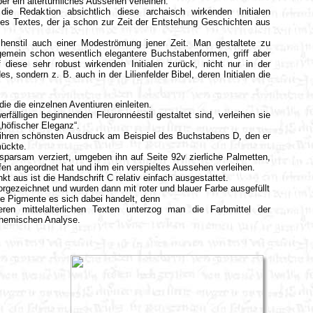
r ein altertümliches Aussehen verleihen.
ie Redaktion absichtlich diese archaisch wirkenden Initialen
es Textes, der ja schon zur Zeit der Entstehung Geschichten aus
chenstil auch einer Modeströmung jener Zeit. Man gestaltete zu
gemein schon wesentlich elegantere Buchstabenformen, griff aber
diese sehr robust wirkenden Initialen zurück, nicht nur in der
s, sondern z. B. auch in der Lilienfelder Bibel, deren Initialen die
die die einzelnen Aventiuren einleiten.
fälligen beginnenden Fleuronnéestil gestaltet sind, verleihen sie
„höfischer Eleganz“.
t ihren schönsten Ausdruck am Beispiel des Buchstabens D, den er
ückte.
v sparsam verziert, umgeben ihn auf Seite 92v zierliche Palmetten,
eifen angeordnet hat und ihm ein verspieltes Aussehen verleihen.
 aus ist die Handschrift C relativ einfach ausgestattet.
orgezeichnet und wurden dann mit roter und blauer Farbe ausgefüllt
he Pigmente es sich dabei handelt, denn
en mittelalterlichen Texten unterzog man die Farbmittel der
chemischen Analyse.