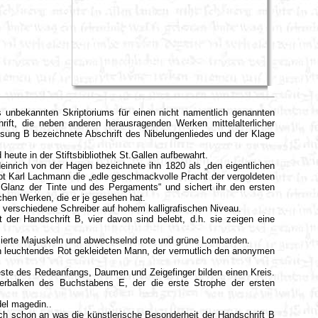
 unbekannten Skriptoriums für einen nicht namentlich genannten
rift, die neben anderen herausragenden Werken mittelalterlicher
ssung B bezeichnete Abschrift des Nibelungenliedes und der Klage
 heute in der Stiftsbibliothek St.Gallen aufbewahrt.
einrich von der Hagen bezeichnete ihn 1820 als „den eigentlichen
bt Karl Lachmann die „edle geschmackvolle Pracht der vergoldeten
Glanz der Tinte und des Pergaments“ und sichert ihr den ersten
chen Werken, die er je gesehen hat.
i verschiedene Schreiber auf hohem kalligrafischen Niveau.
 der Handschrift B, vier davon sind belebt, d.h. sie zeigen eine
izierte Majuskeln und abwechselnd rote und grüne Lombarden.
 in leuchtendes Rot gekleideten Mann, der vermutlich den anonymen
este des Redeanfangs, Daumen und Zeigefinger bilden einen Kreis.
erbalken des Buchstabens E, der die erste Strophe der ersten
del magedin..
sich schon an was die künstlerische Besonderheit der Handschrift B