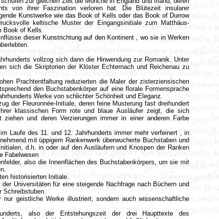
il schufen zur gleichen Zeit die Mönche in England und Irland, deren
ts von ihrer Faszination verloren hat. Die Blütezeit insularer
gende Kunstwerke wie das Book of Kells oder das Book of Durrow
rucksvolle keltische Muster der Eingangsinitiale zum Matthäus-
m Book of Kells.
nflüsse dieser Kunstrichtung auf den Kontinent , wo sie in Werken
überlebten.
ahrhunderts vollzog sich dann die Hinwendung zur Romanik. Unter
ten sich die Skriptorien der Klöster Echternach und Reichenau zu
hen Prachtentfaltung reduzierten die Maler der zisterziensischen
tsprechend den Buchstabenkörper auf eine florale Formensprache
ahrhunderts Werke von schlichter Schönheit und Eleganz.
g der Fleuronnée-Initiale, deren feine Musterung fast dreihundert
 ihrer klassischen Form rote und blaue Ausläufer zeigt, die sich
 ziehen und deren Verzierungen immer in einer anderen Farbe
 im Laufe des 11. und 12. Jahrhunderts immer mehr verfeinert , in
zunehmend mit üppigem Rankenwerk überwucherte Buchstaben und
nitialen, d.h. in oder auf den Ausläufern und Knospen der Ranken
ile Fabelwesen
nfelder, also die Innenflächen des Buchstabenkörpers, um sie mit
en.
 historisierten Initiale.
 der Universitäten für eine steigende Nachfrage nach Büchern und
er Schreibstuben.
ur geistliche Werke illustriert, sondern auch wissenschaftliche
nderts, also der Entstehungszeit der drei Haupttexte des