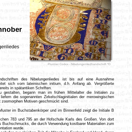
innober
genliedes
Prunner Codex - Nibelungenliedhandschrift *D
..
schriften des Nibelungenliedes ist bis auf eine Ausnahme
leitet sich vom lateinischen initium, d.h. Anfang ab. Vergrößerte
eits in spätantiken Schriften.
u gestalten, begann man im frühen Mittelalter die Initialen zu
liefern die sogenannten Zirkelschlaginitialen der merowingischen
it zoomorphen Motiven geschmückt sind.
Muster im Buchstabenkörper und im Binnenfeld zeigt die Initiale B
ischen 783 und 795 an der Hofschule Karls des Großen. Von dort
des Buchschmucks, die durch Verwendung kostbarer Materialien zum
ntation wurde.