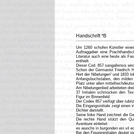
Handschrift *B
Um 1260 schufen Künstler eines
Auftraggeber eine Prachthandsch
Literatur auch eine heute als Fa
enthielt.
Dieser Cod. 857 sangallensis wird
Schon der Germanist Friedrich H
Hort der Nibelungen“ und 1833 lo
Anfangsbuchstaben, den milden 
Platz unter allen mittelhochdeuts
Am Nibelungenlied arbeiteten dre
37 Initialen schmücken den Text
Figur im Binnenfeld.
Der Codex 857 verfügt über rubr
Die Eingangsinitiale zeigt einen
Dichter darstellt.
Seine linke Hand zeichnet die G
Die rechte Hand stützt den Qu
Aventiure einleitet:
es wuochs in burgonden ein vil e
Bei den Figureninitialen deutet 