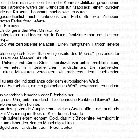
elte mit dem man aus den Eiern der Kermesschildlaus gewonnenen
nze Färberöte waren der Grundstoff für Krapplack, einem dunklen
kunde der Kaiserin Theophanu nachgewiesen wurde.
esundheitlich nicht unbedenkliche Farbstoffe wie Zinnober,
roten Farbauftrag lieferte
es Bleioxyd.
ich übrigens das Wort Miniatur ab.
ferplatten und lagerte sie in Dung, fabrizierte man das beliebte
ünspan.
ck war zerstoßener Malachit. Einen mattgrünen Farbton lieferte
tönen gehörte das „Blau von jenseits des Meeres“, pulverisierter
esseits des Meeres“, Azurit.
Pulver zerstoßenen Stein. Lapislazuli war unbeschreiblich teuer,
vermutet in mittelalterlichen Handschriften. Die strahlenden
f alten Miniaturen verdanken wir meistens dem leuchtenden
lau aus der Indigopflanze oder dem europäischen Waid.
oßene Eierschalen, die ein gebrochenes Weiß hervorbrachten und die
s verkohlten Knochen oder Elfenbein her.
g oder Urin, entstand durch die chemische Reaktion Bleiweiß, das
elb verwandeln konnte.
war das glitzernde Auripigment – gelbes Arsensulfid – das auch als
zur Verzierung im Book of Kells benutzt wurde.
mit pulverisiertem echtem Gold, das mit Bindemittel vermischt in
e und daher den Namen Muschelgold trug.
ttgold eine Handschrift zum Prachtcodex.