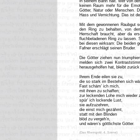
in seinem Bann hält. Wer von der
keinen Raum mehr für die Emoti
Götter, Natur oder Menschen. Di
Hass und Vernichtung. Das ist de
Mit dem gewonnenen Raubgut set
den Ring zu behalten, von dem 
Herrschaft braucht, aber da er
fluchbeladenen Ring zu lassen. S
bei diesen wirksam: Die beiden go
Fafner erschlägt seinen Bruder.
Die Götter ziehen nun triumphier
melden sich zwei Kontraststim
herausgeholfen hat, bleibt zurück
Ihrem Ende eilen sie zu,
die so stark im Bestehen sich w
Fast schäm’ ich mich,
mit ihnen zu schaffen;
zur leckenden Lohe mich wieder 
spür’ ich lockende Lust,
sie aufzuzehren,
die einst mich gezähmt,
statt mit den Blinden
blöd zu vergeh’n,
und wären’s göttlichste Götter.
(Das Rheingold, 4. Szene)