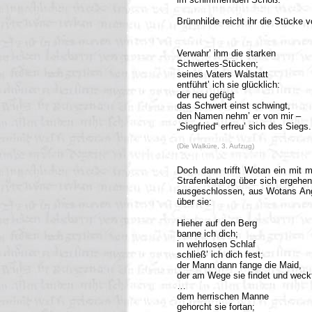
Brünnhilde reicht ihr die Stücke
Verwahr’ ihm die starken
Schwertes-Stücken;
seines Vaters Walstatt
entführt’ ich sie glücklich:
der neu gefügt
das Schwert einst schwingt,
den Namen nehm’ er von mir –
„Siegfried“ erfreu’ sich des Siegs.
(Die Walküre, 3. Aufzug)
Doch dann trifft Wotan ein mit 
Strafenkatalog über sich ergehe
ausgeschlossen, aus Wotans Ange
über sie:
Hieher auf den Berg
banne ich dich;
in wehrlosen Schlaf
schließ’ ich dich fest;
der Mann dann fange die Maid,
der am Wege sie findet und weck
…
dem herrischen Manne
gehorcht sie fortan;