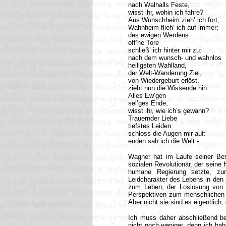
nach Walhalls Feste,
wisst ihr, wohin ich fahre?
Aus Wunschheim zieh’ ich fort,
Wahnheim flieh’ ich auf immer;
des ewigen Werdens
off’ne Tore
schließ’ ich hinter mir zu:
nach dem wunsch- und wahnlos
heiligsten Wahlland,
der Welt-Wanderung Ziel,
von Wiedergeburt erlöst,
zieht nun die Wissende hin.
Alles Ew’gen
sel’ges Ende,
wisst ihr, wie ich’s gewann?
Trauernder Liebe
tiefstes Leiden
schloss die Augen mir auf:
enden sah ich die Welt.-
Wagner hat im Laufe seiner Be
sozialen Revolutionär, der seine 
humane Regierung setzte, zur
Leidcharakter des Lebens in den 
zum Leben, der Loslösung von d
Perspektiven zum menschlichen Da
Aber nicht sie sind es eigentlic
Ich muss daher abschließend be
nicht noch weniger, denn ich hab