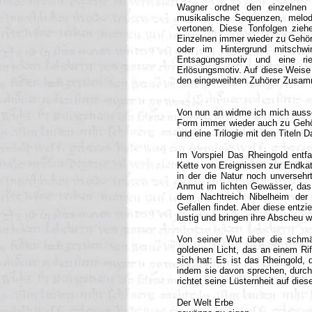
Wagner ordnet den einzelnen
musikalische Sequenzen, melod
vertonen. Diese Tonfolgen zie
Einzelnen immer wieder zu Gehör
oder im Hintergrund mitschw
Entsagungsmotiv und eine ri
Erlösungsmotiv. Auf diese Weise
den eingeweihten Zuhörer Zusam
Von nun an widme ich mich aussc
Form immer wieder auch zu Gehör 
und eine Trilogie mit den Titeln
Im Vorspiel Das Rheingold entfa
Kette von Ereignissen zur Endkat
in der die Natur noch unversehrt
Anmut im lichten Gewässer, das s
dem Nachtreich Nibelheim der
Gefallen findet. Aber diese entz
lustig und bringen ihre Abscheu 
Von seiner Wut über die schmäh
goldenen Licht, das an einem Rif
sich hat: Es ist das Rheingold,
indem sie davon sprechen, durchb
richtet seine Lüsternheit auf di
Der Welt Erbe