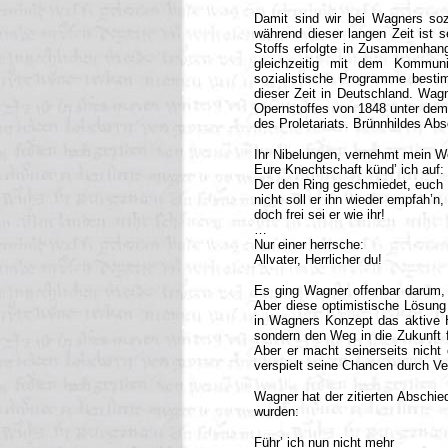
Damit sind wir bei Wagners soz
während dieser langen Zeit ist s
Stoffs erfolgte in Zusammenhang
gleichzeitig mit dem Kommun
sozialistische Programme besti
dieser Zeit in Deutschland. Wagn
Opernstoffes von 1848 unter dem T
des Proletariats. Brünnhildes Abs
Ihr Nibelungen, vernehmt mein Wo
Eure Knechtschaft künd’ ich auf:
Der den Ring geschmiedet, euch 
nicht soll er ihn wieder empfah’n, 
doch frei sei er wie ihr!
…
Nur einer herrsche:
Allvater, Herrlicher du!
Es ging Wagner offenbar darum, 
Aber diese optimistische Lösung 
in Wagners Konzept das aktive H
sondern den Weg in die Zukunft 
Aber er macht seinerseits nicht
verspielt seine Chancen durch Ver
Wagner hat der zitierten Abschie
wurden:
Führ’ ich nun nicht mehr