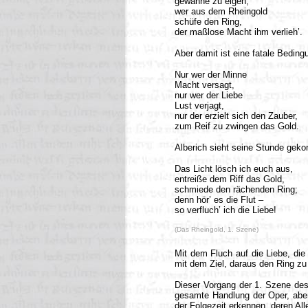
gewänne zu eigen,
wer aus dem Rheingold
schüfe den Ring,
der maßlose Macht ihm verlieh’.
Aber damit ist eine fatale Beding
Nur wer der Minne
Macht versagt,
nur wer der Liebe
Lust verjagt,
nur der erzielt sich den Zauber,
zum Reif zu zwingen das Gold.
Alberich sieht seine Stunde gek
Das Licht lösch ich euch aus,
entreiße dem Riff das Gold,
schmiede den rächenden Ring;
denn hör’ es die Flut –
so verfluch’ ich die Liebe!
(Das Rheingold, 1. Szene)
Mit dem Fluch auf die Liebe, die
mit dem Ziel, daraus den Ring zu
Dieser Vorgang der 1. Szene des
gesamte Handlung der Oper, aber 
der Folgezeit erkennen, deren All