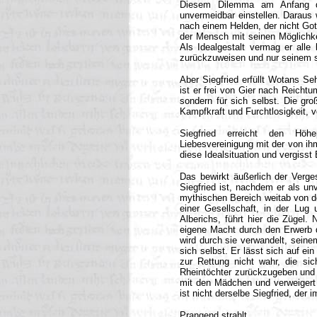
Diesem Dilemma am Anfang de
unvermeidbar einstellen. Daraus
nach einem Helden, der nicht Got
der Mensch mit seinen Möglichkei
Als Idealgestalt vermag er all
zurückzuweisen und nur seinem s
Aber Siegfried erfüllt Wotans Se
ist er frei von Gier nach Reichtum
sondern für sich selbst. Die gr
Kampfkraft und Furchtlosigkeit, v
Siegfried erreicht den Höhe
Liebesvereinigung mit der von ihm
diese Idealsituation und vergisst 
Das bewirkt äußerlich der Verge
Siegfried ist, nachdem er als un
mythischen Bereich weitab von de
einer Gesellschaft, in der Lu
Alberichs, führt hier die Zügel
eigene Macht durch den Erwerb de
wird durch sie verwandelt, sein
sich selbst. Er lässt sich auf e
zur Rettung nicht wahr, die si
Rheintöchter zurückzugeben und 
mit den Mädchen und verweigert 
ist nicht derselbe Siegfried, der
Prangend strahlt