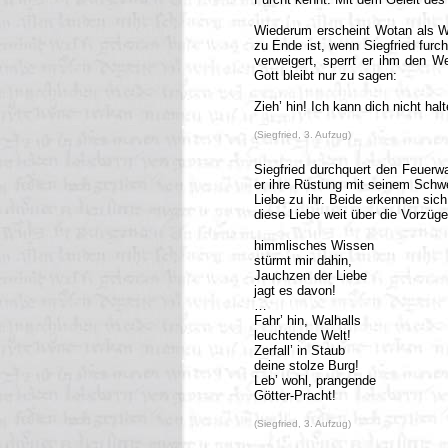
Wiederum erscheint Wotan als Wa
zu Ende ist, wenn Siegfried furc
verweigert, sperrt er ihm den 
Gott bleibt nur zu sagen:
Zieh’ hin! Ich kann dich nicht halt
(Siegfried, 3. Aufzug)
Siegfried durchquert den Feuerwal
er ihre Rüstung mit seinem Schwer
Liebe zu ihr. Beide erkennen sich
diese Liebe weit über die Vorzüge
himmlisches Wissen
stürmt mir dahin,
Jauchzen der Liebe
jagt es davon!
…
Fahr’ hin, Walhalls
leuchtende Welt!
Zerfall’ in Staub
deine stolze Burg!
Leb’ wohl, prangende
Götter-Pracht!
(Siegfried, 3. Aufzug)