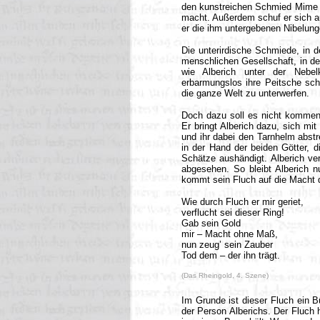
den kunstreichen Schmied Mime g
macht. Außerdem schuf er sich a
er die ihm untergebenen Nibelun
Die unterirdische Schmiede, in de
menschlichen Gesellschaft, in de
wie Alberich unter der Nebel
erbarmungslos ihre Peitsche sch
die ganze Welt zu unterwerfen.
Doch dazu soll es nicht kommen.
Er bringt Alberich dazu, sich mit
und ihr dabei den Tarnhelm abstre
in der Hand der beiden Götter, d
Schätze aushändigt. Alberich ve
abgesehen. So bleibt Alberich n
kommt sein Fluch auf die Macht 
Wie durch Fluch er mir geriet,
verflucht sei dieser Ring!
Gab sein Gold
mir – Macht ohne Maß,
nun zeug’ sein Zauber
Tod dem – der ihn trägt.
(Das Rheingold, 4. Szene)
Im Grunde ist dieser Fluch ein 
der Person Alberichs. Der Fluch 