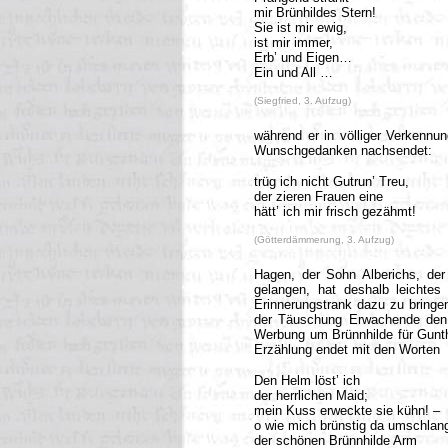
mir Brünhildes Stern!
Sie ist mir ewig,
ist mir immer,
Erb’ und Eigen…
Ein und All …
(Siegfried, 3. Aufzug)
während er in völliger Verkenn
Wunschgedanken nachsendet:
trüg ich nicht Gutrun’ Treu,
der zieren Frauen eine
hätt’ ich mir frisch gezähmt!
(Götterdämmerung, 3. Aufzug)
Hagen, der Sohn Alberichs, der 
gelangen, hat deshalb leichtes
Erinnerungstrank dazu zu bringe
der Täuschung Erwachende den W
Werbung um Brünnhilde für Gunth
Erzählung endet mit den Worten
Den Helm löst’ ich
der herrlichen Maid;
mein Kuss erweckte sie kühn! –
o wie mich brünstig da umschlan
der schönen Brünnhilde Arm