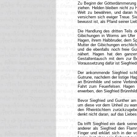
Zu Beginn der Götterdämmerung br
ziehen. Helden bleiben nicht zu 
Welt zu bewähren, und daran hin
versichern sich ewiger Treue. Si
bewusst ist, als Pfand seiner Lie
Die Handlung des dritten Teils d
Gibichungen in Worms am Ufer 
Hagen, ihrem Halbbruder, dem Spr
Mutter der Gibichungen erschli
und die ebenfalls noch freie Gu
nähert. Hagen hat den ganzen
Gestaltentausch mit dem zur B
Voraussetzung dafür ist Siegfrie
Der ankommende Siegfried schlie
Gutrune, nachdem der listige Hage
an Brünnhilde und seine Verbindu
Fahrt zum Feuerfelsen. Hagen 
erwerben, den Siegfried Brünnhild
Bevor Siegfried und Gunther am F
um diese vor dem Unheil zu warn
den Rheintöchtern zurückzugeb
denkt nicht daran, auf das Liebes
Da trifft Siegfried ein dank sein
anderer als Siegfried den Flam
Finger und erklärt sich in der v