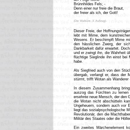
Brünnhildes Fels; -
Denn einer nur freie die Braut,
der freier als ich, der Gott!
(Die Walküre, 3. Aufzug).
Dieser Freie, der Hoffnungsträger 
lebt mit Mime, dem kunstreichen
Wesens. Er beschimpft Mime mit 
den hässlichen Zwerg, der sic
Dankbarkeit dafür erwartet. Doch
und er zwingt ihn, die Wahrheit 
flüchtige Sieglinde ihn einst be
habe.
Als Siegfried auch von den Stü
übergab, verlangt er, dass der
stürmt, trifft Wotan als Wanderer 
In diesem Zusammenhang bringt 
auszog das Fürchten zu lernen 
ersehnte neue Mensch, der den Göt
die Wotan nicht abschütteln kan
Ungeheuern, sondern auch vor E
liegt das sozialpsychologische M
Revolutionär, den die Machthaber
Militär des Staates oder die Höll
Ein zweites Märchenelement ko