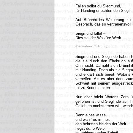
…
Fällen sollst du Siegmund,
für Hunding erfechten den Sieg!
Auf Brünnhildes Weigerung zu 
Gespräch, das so vertrauensvoll
Siegmund falle! –
Dies sei der Walküre Werk.
(Die Walküre, 2. Aufzug)
Siegmund und Sieglinde haben Hu
die sie durch den Ehebruch auf
Ohnmacht. Da naht sich Brünnhi
mit Hunding. Doch als sie Siegmu
und erklärt sich bereit, Wotan
verhelfen. Als es aber dann zu
Schwert mit seinem ausgestreckt
tot zu Boden sinken.
Nun aber bricht Wotans Zorn ü
geflohen ist und Sieglinde auf i
Geliebten nachsterben will, wende
Denn eines wisse
und wahr’ es immer:
den hehrsten Helden der Welt
hegst du, o Weib,
im schimmernden Schoß.