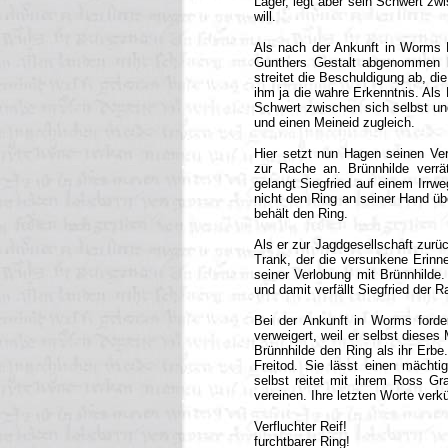
Lager, legt aber sein Schwert zwi
will.
Als nach der Ankunft in Worms Br
Gunthers Gestalt abgenommen hat
streitet die Beschuldigung ab, di
ihm ja die wahre Erkenntnis. Als 
Schwert zwischen sich selbst un
und einen Meineid zugleich.
Hier setzt nun Hagen seinen Vern
zur Rache an. Brünnhilde verrä
gelangt Siegfried auf einem Irrw
nicht den Ring an seiner Hand üb
behält den Ring.
Als er zur Jagdgesellschaft zurüc
Trank, der die versunkene Erinn
seiner Verlobung mit Brünnhilde. 
und damit verfällt Siegfried der
Bei der Ankunft in Worms forde
verweigert, weil er selbst dieses 
Brünnhilde den Ring als ihr Erb
Freitod. Sie lässt einen mächti
selbst reitet mit ihrem Ross G
vereinen. Ihre letzten Worte ver
Verfluchter Reif!
furchtbarer Ring!