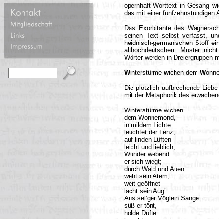
opernhaft Worttext in Gesang wi
das mit einer fünfzehnstündigen
Das Exorbitante des Wagnersche
seinen Text selbst verfasst, u
heidnisch-germanischen Stoff ei
althochdeutschem Muster nicht
Wörter werden in Dreiergruppen m
W
interstürme
w
ichen dem
W
onn
Die plötzlich aufbrechende Lieb
mit der Metaphorik des erwachen
Winterstürme wichen
dem Wonnemond,
in mildem Lichte
leuchtet der Lenz;
auf linden Lüften
leicht und lieblich,
Wunder webend
er sich wiegt;
durch Wald und Auen
weht sein Atem,
weit geöffnet
lacht sein Aug’.
Aus sel’ger Vöglein Sange
süß er tönt,
holde Düfte