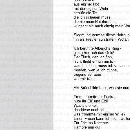
aus eig’ner Not
mit der eig’nen Wehr
schüfe die Tat,
die ich scheuen muss,
die nie mein Rat ihm riet,
wünscht sie auch einzig mein W
Siegmund vermag diese Hoffnung n
ihn als Frevler zu strafen. Wotan
Ich berührte Alberichs Ring -
gierig hielt ich das Gold!
Der Fluch, den ich floh,
nicht flieht er nun mich: -
was ich liebe, muss ich verlasse
morden, wen je ich minne,
trügend verraten
wer mir traut
Als Brünnhilde fragt, was sie nun
Fromm streite für Fricka,
hüte ihr Eh’ und Eid!
Was sie erkor,
das kiese auch ich:
was frommte mir eig’ner Wille?
Einen Freien kann ich nicht wolle
Für Frickas Knechte
Kämpfe nun du!