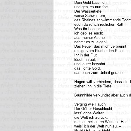
Dein Gold fass’ ich
und geb’ es nun fort.
Der Wassertiefe
weise Schwestern,
des Rheines schwimmende Töcht
euch dank’ ich redlichen Rat!
Was ihr begehrt,
ich geb’ es euch:
aus meiner Asche
nehmt es zu eigen!
Das Feuer, das mich verbrennt,
rein’ge vom Fluche den Ring!
Ihr in der Flut
löset ihn auf,
und lauter bewahrt
das lichte Gold,
das euch zum Unheil geraubt.
Hagen will verhindern, dass die 
ziehen ihn in die Tiefe.
Brünnhilde verkündet aber auch d
Verging wie Hauch
Der Götter Geschlecht,
lass’ ohne Walter
die Welt ich zurück:
meines heiligsten Wissens Hort
weis’ ich der Welt nun zu. –
Nicht Gut, nicht Gold,