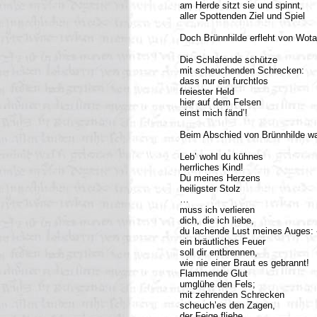
am Herde sitzt sie und spinnt,
aller Spottenden Ziel und Spiel
Doch Brünnhilde erfleht von Wota
Die Schlafende schütze
mit scheuchenden Schrecken:
dass nur ein furchtlos
freiester Held
hier auf dem Felsen
einst mich fänd’!
Beim Abschied von Brünnhilde wan
Leb’ wohl du kühnes
herrliches Kind!
Du meines Herzens
heiligster Stolz
…
muss ich verlieren
dich, die ich liebe,
du lachende Lust meines Auges: 
ein bräutliches Feuer
soll dir entbrennen,
wie nie einer Braut es gebrannt!
Flammende Glut
umglühe den Fels;
mit zehrenden Schrecken
scheuch’es den Zagen,
der Feige fliehe