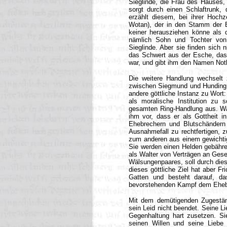
Sieglinde, die Frau des Hauses,
sorgt durch einen Schlaftrunk,
erzählt diesem, bei ihrer Hochz
Wotan), der in den Stamm der 
keiner herausziehen könne als d
nämlich Sohn und Tochter von 
Sieglinde. Aber sie finden sich 
das Schwert aus der Esche, das
war, und gibt ihm den Namen Not
Die weitere Handlung wechselt
zwischen Siegmund und Hunding s
andere göttliche Instanz zu Wort:
als moralische Institution zu
gesamten Ring-Handlung aus. Wäh
ihm vor, dass er als Gottheit i
Ehebrechern und Blutschändern 
Ausnahmefall zu rechtfertigen, z
zum anderen aus einem gewichtig
Sie werden einen Helden gebähren
als Walter von Verträgen an Gese
Wälsungenpaares, soll durch dies
dieses göttliche Ziel hat aber F
Gatten und besteht darauf, d
bevorstehenden Kampf dem Ehebr
Mit dem demütigenden Zugeständ
sein Leid nicht beendet. Seine L
Gegenhaltung hart zusetzen. Sie
seinen Willen und seine Liebe