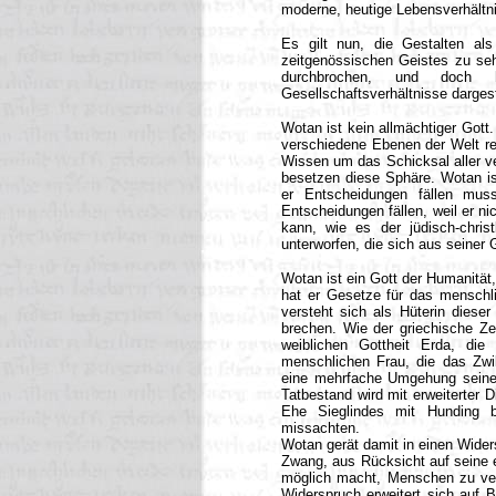
moderne, heutige Lebensverhältn
Es gilt nun, die Gestalten al
zeitgenössischen Geistes zu se
durchbrochen, und doch 
Gesellschaftsverhältnisse dargest
Wotan ist kein allmächtiger Gott
verschiedene Ebenen der Welt rep
Wissen um das Schicksal aller v
besetzen diese Sphäre. Wotan ist
er Entscheidungen fällen mus
Entscheidungen fällen, weil er ni
kann, wie es der jüdisch-chris
unterworfen, die sich aus seiner
Wotan ist ein Gott der Humanitä
hat er Gesetze für das menschli
versteht sich als Hüterin dieser
brechen. Wie der griechische Ze
weiblichen Gottheit Erda, die 
menschlichen Frau, die das Zwil
eine mehrfache Umgehung seines
Tatbestand wird mit erweiterter 
Ehe Sieglindes mit Hunding 
missachten.
Wotan gerät damit in einen Widers
Zwang, aus Rücksicht auf seine e
möglich macht, Menschen zu verni
Widerspruch erweitert sich auf Br