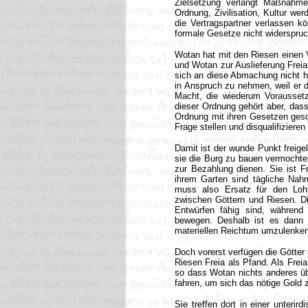
Zielsetzung verlangt Maßnahme
Ordnung, Zivilisation, Kultur wer
die Vertragspartner verlassen kö
formale Gesetze nicht widerspruc
Wotan hat mit den Riesen einen V
und Wotan zur Auslieferung Freia
sich an diese Abmachung nicht hal
in Anspruch zu nehmen, weil er d
Macht, die wiederum Voraussetz
dieser Ordnung gehört aber, das
Ordnung mit ihren Gesetzen gesch
Frage stellen und disqualifizieren 
Damit ist der wunde Punkt freige
sie die Burg zu bauen vermochten
zur Bezahlung dienen. Sie ist F
ihrem Garten sind tägliche Nahru
muss also Ersatz für den Lohn
zwischen Göttern und Riesen. Di
Entwürfen fähig sind, währen
bewegen. Deshalb ist es dann a
materiellen Reichtum umzulenken
Doch vorerst verfügen die Götter
Riesen Freia als Pfand. Als Freia
so dass Wotan nichts anderes übr
fahren, um sich das nötige Gold 
Sie treffen dort in einer unterir