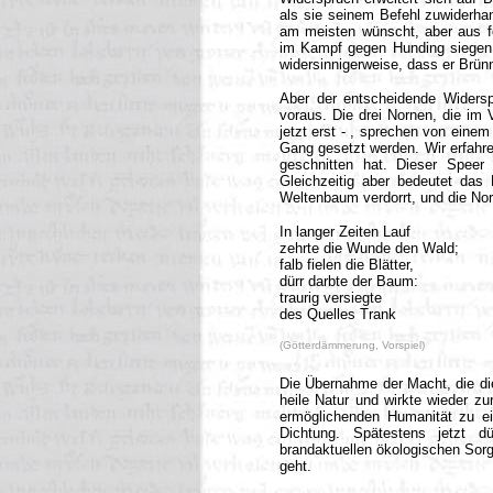
als sie seinem Befehl zuwiderhan
am meisten wünscht, aber aus f
im Kampf gegen Hunding siegen 
widersinnigerweise, dass er Brü
Aber der entscheidende Widers
voraus. Die drei Nornen, die im V
jetzt erst - , sprechen von einem
Gang gesetzt werden. Wir erfahr
geschnitten hat. Dieser Speer
Gleichzeitig aber bedeutet das
Weltenbaum verdorrt, und die No
In langer Zeiten Lauf
zehrte die Wunde den Wald;
falb fielen die Blätter,
dürr darbte der Baum:
traurig versiegte
des Quelles Trank
(Götterdämmerung, Vorspiel)
Die Übernahme der Macht, die die 
heile Natur und wirkte wieder z
ermöglichenden Humanität zu ei
Dichtung. Spätestens jetzt d
brandaktuellen ökologischen Sorge
geht.