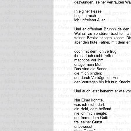
gezwungen, seiner vertrauten Wal
In eig’ner Fessel
fing ich mich: -
ich unfreister Aller
Und er offenbart Brünnhilde den 
Walhall zu zerstören trachte, fa
seinen Besitz bringen könne. D
aber den hüte Fafner, mit dem er
doch mit dem ich vertrug,
ihn darf ich nicht treffen;
machtlos vor ihm
erläge mein Mut.
Das sind die Bande,
die mich binden:
der durch Verträge ich Herr
den Verträgen bin ich nun Knecht
Und auch jetzt benennt er wie vor 
Nur Einer könnte,
was ich nicht darf:
ein Held, dem helfend
nie ich mich neigte;
der fremd dem Gotte
frei seiner Gunst,
unbewusst,
ohne Geheiß