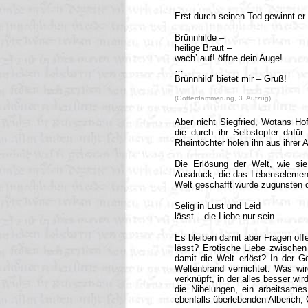
Erst durch seinen Tod gewinnt er 
Brünnhilde –
heilige Braut –
wach’ auf! öffne dein Auge!
…
Brünnhild’ bietet mir – Gruß!
(Götterdämmerung, 3. Aufzug)
Aber nicht Siegfried, Wotans Hof
die durch ihr Selbstopfer dafür
Rheintöchter holen ihn aus ihrer 
Die Erlösung der Welt, wie si
Ausdruck, die das Lebenselement
Welt geschafft wurde zugunsten d
Selig in Lust und Leid
lässt – die Liebe nur sein.
Es bleiben damit aber Fragen offe
lässt? Erotische Liebe zwische
damit die Welt erlöst? In der G
Weltenbrand vernichtet. Was wir
verknüpft, in der alles besser wi
die Nibelungen, ein arbeitsames
ebenfalls überlebenden Alberich,