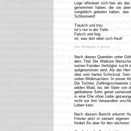
Loge offenbart sich hier als das
genommen haben, die sie aber ü
vergeblich gebeten haben, das
Schlusswort:
Traulich und treu
ist’s nur in der Tiefe:
Falsch und feig
ist, was dort oben sich freut!
(Das Rheingold, 4. Szene)
Nach diesen Querelen unter Gött
dem Titel Die Walküre Menschen 
seinen Feinden Verfolgter sucht i
aufgenommen wird. Als der Herr 
über sein hartes Schicksal: Sein
vielen Widersachern. In seiner A
Die Tochter, Zwillingsschwester
wilden Wald, bis der Vater von d
gebliebene Sohn geriet seinerseit
in eine Ehe ohne Liebe gezwunge
nicht nur ihre Verwandten ersch
Leben kam.
Nach diesem Bericht erkennt Hu
Frevler jetzt in seinem eigenen
fordert ihn aber für den nächste