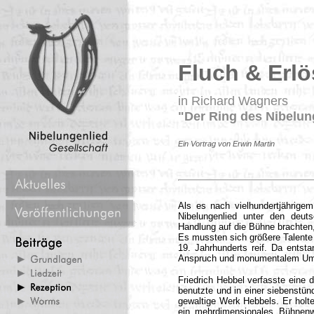
Fluch & Erl
in Richard Wagners
"Der Ring des Nibelu
Ein Vortrag von Erwin Martin
Als es nach vielhundertjährige
Nibelungenlied unter den deuts
Handlung auf die Bühne brachten,
Es mussten sich größere Talente 
19. Jahrhunderts reif. Da ents
Anspruch und monumentalem Um
Friedrich Hebbel verfasste eine d
benutzte und in einer siebenstün
gewaltige Werk Hebbels. Er holt
ein mehrdimensionales Bühnenw