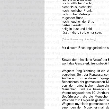
noch göttliche Pracht;
nicht Haus, nicht Hof
noch herrlicher Prunk:
nicht trüber Verträge
trügender Bund,
noch heuchelnder Sitte
hartes Gesetz:
selig in Lust und Leid
lässt – die L i e b e nur sein.
(Götterdämmerung, 3. Aufzug)
Mit diesem Erlösungsgedanken s
Soweit der inhaltliche Ablauf der 
wohl das Ganze erklärungsbedürft
Wagners Ring-Dichtung ist ein W
begreifen. Seit der Renaissance 
Antike auf, um in diesem Spiegel
Besonderen der germanischen Myth
von den griechischen abweich
Menschen, und sie bewegen si
Vorstellungswelt des 19. Jahrhun
Bedürfnissen, die die Menschen
Weichen zur Folgezeit gestellt w
Wagners mythisch-germanische Op
einer genialen Musik einmal ab