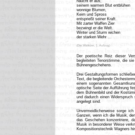
haucht er aus;
seinem warmen Blut entblühen
wonnige Blumen,
Keim und Spross
entsprießt seiner Kraft.
Mit zarter Waffen Zier
bezwingt er die Welt.
Winter und Sturm wichen
der starken Wehr …
(Die Walküre, 1. Aufzug)
Der poetische Reiz dieser Ve
begleiteten Tenorstimme, die si
Bühnengeschehens.
Drei Gestaltungsformen schließ
Text, die begleitende Orchesterm
einem sogenannten Gesamtkuns
optische Seite der Aufführung fe
dem Bühnenbild und der Kostümi
und dadurch einen Widerspruch s
angelegt sind.
Unvermeidlicherweise sorge ich
Ganzen, wenn ich die Musik, den
das Geschehen konzentriere, d
Musik in besonderer Weise verkn
Kompositionstechnik Wagners hinw