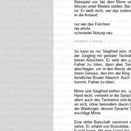
Ratespiel vor, bei dem Mime se
Wissen unter Beweis stellen. Be
ist: Er weiß nicht, wer das zerb
er die Antwort:
nur wer das Fürchten
nie erfuhr,
schmiedet Notung neu
(Siegfried, 1. Aufzug)
So kann es nur Siegfried sein, d
der Jüngling mit genialer Techni
bösen Absichten: Er wird den j
Fafner zu töten, dann aber Sie
abschlagen, um in den Besitz de
ihrem Genuss, den ihm der Ring v
feindlicher Bruder Alberich. Auch
kommt, Fafner zu töten.
Mime und Siegfried treffen ein, 
Hand leckt, versteht er die Sprac
allem auch des Tarnhelms und de
an sich, ohne besonders davon b
der Waldvogel, dessen Sprache Si
erschlägt Mime.
Eine dritte Botschaft vernimmt 
sehnt. Er erfährt von Brünnhilde,
Furcht kennt. Mit dem Geleit des