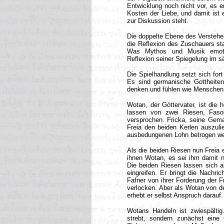
Entwicklung noch nicht vor, es e
Kosten der Liebe, und damit ist
zur Diskussion steht.
Die doppelte Ebene des Verstehen
die Reflexion des Zuschauers sta
Was Mythos und Musik emotion
Reflexion seiner Spiegelung im sä
Die Spielhandlung setzt sich for
Es sind germanische Gottheiten,
denken und fühlen wie Menschen
Wotan, der Göttervater, ist die 
lassen von zwei Riesen, Fasol
versprochen. Fricka, seine Gema
Freia den beiden Kerlen auszuli
ausbedungenen Lohn betrogen we
Als die beiden Riesen nun Freia 
ihnen Wotan, es sei ihm damit 
Die beiden Riesen lassen sich a
eingreifen. Er bringt die Nachri
Fafner von ihrer Forderung der F
verlocken. Aber als Wotan von d
erhebt er selbst Anspruch darauf.
Wotans Handeln ist zwiespältig.
strebt, sondern zunächst eine