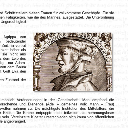
d Schriftstellern hielten Frauen für vollkommene Geschöpfe. Für sie
gen Fähigkeiten, wie die des Mannes, ausgestattet. Die Unterordnung
 Ungerechtigkeit.
s Agrippa von
n bedeutender
 Zeit. Er vertrat
chkeit höher als
 sie nicht aus
s dem Leib des
igt, nur Adam.
.....
e von dem Baum
at Gott Eva den
gen Zustand der
llmählich Veränderungen in der Gesellschaft. Man empfand die
n Herrschende und Dienende (Adel – gemeines Volk Mann – Frau)
olten nahmen zu. Die mächtigste Institution des Mittelalters, die
e Kritik. Die Kirche entpuppte sich teilweise als hemmungsloser
u sein. Vereinzelte Klöster unterschieden sich kaum von öffentlichen
de angeprangert.