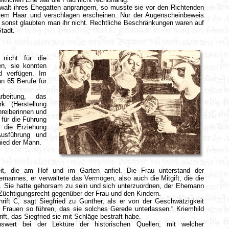
ewalt ihres Ehegatten anprangern, so musste sie vor den Richtenden
stem Haar und verschlagen erscheinen. Nur der Augenscheinbeweis
, sonst glaubten man ihr nicht. Rechtliche Beschränkungen waren auf
tadt.
nicht für die
n, sie konnten
d verfügen. Im
an 65 Berufe für
rbeitung, das
k (Herstellung
.....
reiberinnen und
 für die Führung
r die Erziehung
usführung und
hied der Mann.
eit, die am Hof und im Garten anfiel. Die Frau unterstand der
annes, er verwaltete das Vermögen, also auch die Mitgift, die die
e. Sie hatte gehorsam zu sein und sich unterzuordnen, der Ehemann
 Züchtigungsrecht gegenüber der Frau und den Kindern.
rift C, sagt Siegfried zu Gunther, als er von der Geschwätzigkeit
ll Frauen so führen, das sie solches Gerede unterlassen.“ Kriemhild
ift, das Siegfried sie mit Schläge bestraft habe.
wert bei der Lektüre der historischen Quellen, mit welcher