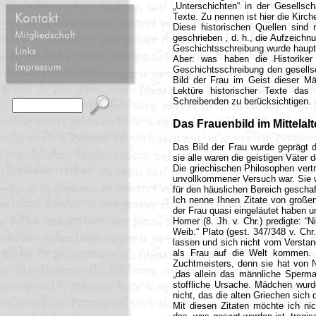
„Unterschichten“ in der Gesellsch
Texte. Zu nennen ist hier die Ki
Diese historischen Quellen sind
geschrieben , d. h., die Aufzeichn
Geschichtsschreibung wurde haupt
Aber: was haben die Historiker
Geschichtsschreibung den gesellsc
Bild der Frau im Geist dieser Mä
Lektüre historischer Texte das 
Schreibenden zu berücksichtigen.
Das Frauenbild im Mittelal
Das Bild der Frau wurde geprägt d
sie alle waren die geistigen Väter de
Die griechischen Philosophen vert
unvollkommener Versuch war. Sie wa
für den häuslichen Bereich geschaff
Ich nenne Ihnen Zitate von großen
der Frau quasi eingeläutet haben u
Homer (8. Jh. v. Chr.) predigte: “
Weib.“ Plato (gest. 347/348 v. Chr
lassen und sich nicht vom Verstand
als Frau auf die Welt kommen. Hi
Zuchtmeisters, denn sie hat von Na
„das allein das männliche Sperma
stoffliche Ursache. Mädchen wur
nicht, das die alten Griechen sich
Mit diesen Zitaten möchte ich nic