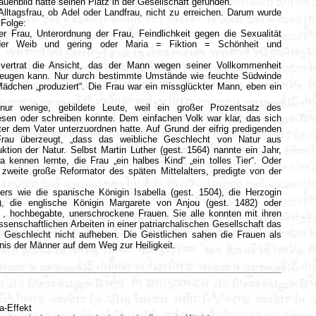
auenbild hatte seinen Platz in der Gesellschaft gefunden.
Alltagsfrau, ob Adel oder Landfrau, nicht zu erreichen. Darum wurde
 Folge:
r Frau, Unterordnung der Frau, Feindlichkeit gegen die Sexualität
eder Weib und gering oder Maria = Fiktion = Schönheit und
vertrat die Ansicht, das der Mann wegen seiner Vollkommenheit
 zeugen kann. Nur durch bestimmte Umstände wie feuchte Südwinde
ädchen „produziert“. Die Frau war ein missglückter Mann, eben ein
ur wenige, gebildete Leute, weil ein großer Prozentsatz des
lesen oder schreiben konnte. Dem einfachen Volk war klar, das sich
r dem Vater unterzuordnen hatte. Auf Grund der eifrig predigenden
au überzeugt, „dass das weibliche Geschlecht von Natur aus
uktion der Natur.
Selbst Martin Luther (gest. 1564) nannte ein Jahr,
 kennen lernte, die Frau „ein halbes Kind“ „ein tolles Tier“. Oder
zweite große Reformator des späten Mittelalters, predigte von der
ers wie die spanische Königin Isabella (gest. 1504), die Herzogin
1), die englische Königin Margarete von Anjou (gest. 1482) oder
 , hochbegabte, unerschrockene Frauen. Sie alle konnten mit ihren
ssenschaftlichen Arbeiten in einer patriarchalischen Gesellschaft das
e Geschlecht nicht aufheben. Die Geistlichen sahen die Frauen als
nis der Männer auf dem Weg zur Heiligkeit.
a-Effekt