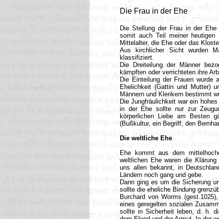
Die Frau in der Ehe
Die Stellung der Frau in der Ehe
somit auch Teil meiner heutigen
Mittelalter, die Ehe oder das Kloste
Aus kirchlicher Sicht wurden M
klassifiziert.
Die Dreiteilung der Männer bezo
kämpften oder verrichteten ihre Arb
Die Einteilung der Frauen wurde a
Ehelichkeit (Gattin und Mutter) 
Männern und Klerikern bestimmt wur
Die Jungfräulichkeit war ein hohes
in der Ehe sollte nur zur Zeug
körperlichen Liebe am Besten gä
(Bußkultur, ein Begriff, den Bernh
Die weltliche Ehe
Ehe kommt aus dem mittelhochd
weltlichen Ehe waren die Klärung 
uns allen bekannt, in Deutschland
Ländern noch gang und gebe.
Dann ging es um die Sicherung u
sollte die eheliche Bindung grenzü
Burchard von Worms (gest.1025),
eines geregelten sozialen Zusamme
sollte in Sicherheit leben, d. h.
dem Elend und der Armut. In der we