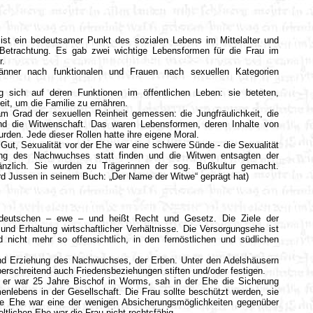
 ist ein bedeutsamer Punkt des sozialen Lebens im Mittelalter und
 Betrachtung. Es gab zwei wichtige Lebensformen für die Frau im
r.
änner nach funktionalen und Frauen nach sexuellen Kategorien
g sich auf deren Funktionen im öffentlichen Leben: sie beteten,
eit, um die Familie zu ernähren.
m Grad der sexuellen Reinheit gemessen: die Jungfräulichkeit, die
und die Witwenschaft. Das waren Lebensformen, deren Inhalte von
den. Jede dieser Rollen hatte ihre eigene Moral.
 Gut, Sexualität vor der Ehe war eine schwere Sünde - die Sexualität
ung des Nachwuchses statt finden und die Witwen entsagten der
nzlich. Sie wurden zu Trägerinnen der sog. Bußkultur gemacht.
ard Jussen in seinem Buch: „Der Name der Witwe“ geprägt hat)
eutschen – ewe – und heißt Recht und Gesetz. Die Ziele der
und Erhaltung wirtschaftlicher Verhältnisse. Die Versorgungsehe ist
 nicht mehr so offensichtlich, in den fernöstlichen und südlichen
nd Erziehung des Nachwuchses, der Erben. Unter den Adelshäusern
berschreitend auch Friedensbeziehungen stiften und/oder festigen.
 er war 25 Jahre Bischof in Worms, sah in der Ehe die Sicherung
nlebens in der Gesellschaft. Die Frau sollte beschützt werden, sie
 die Ehe war eine der wenigen Absicherungsmöglichkeiten gegenüber
ltlichen Ehe war die Frau nicht rechtsfähig.