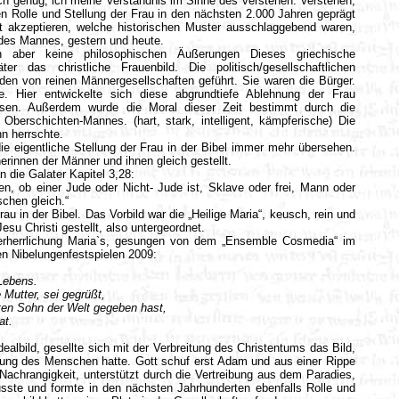
sch genug, ich meine Verständnis im Sinne des verstehen. Verstehen,
 Rolle und Stellung der Frau in den nächsten 2.000 Jahren geprägt
t akzeptieren, welche historischen Muster ausschlaggebend waren,
 des Mannes, gestern und heute.
 aber keine philosophischen Äußerungen Dieses griechische
äter das christliche Frauenbild. Die politisch/gesellschaftlichen
en von reinen Männergesellschaften geführt. Sie waren die Bürger.
e. Hier entwickelte sich diese abgrundtiefe Ablehnung der Frau
esen.
Außerdem wurde die Moral dieser Zeit bestimmt durch die
berschichten-Mannes. (hart, stark, intelligent, kämpferische) Die
n herrschte.
 die eigentliche Stellung der Frau in der Bibel immer mehr übersehen.
erinnen der Männer und ihnen gleich gestellt.
n die Galater Kapitel 3,28:
n, ob einer Jude oder Nicht- Jude ist, Sklave oder frei, Mann oder
schen gleich.“
Frau in der Bibel. Das Vorbild war die „Heilige Maria“, keusch, rein und
esu Christi gestellt, also untergeordnet.
Verherrlichung Maria`s, gesungen von dem „Ensemble Cosmedia“ im
 Nibelungenfestspielen 2009:
 Lebens.
 Mutter, sei gegrüßt,
en Sohn der Welt gegeben hast,
at.
ealbild, gesellte sich mit der Verbreitung des Christentums das Bild,
ung des Menschen hatte. Gott schuf erst Adam und aus einer Rippe
chrangigkeit, unterstützt durch die Vertreibung aus dem Paradies,
usste und formte in den nächsten Jahrhunderten ebenfalls Rolle und