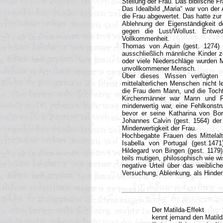
Stellung der Frau. Das biblische Fr
Das Idealbild „Maria“ war von der 
die Frau abgewertet. Das hatte zur
Ablehnung der Eigenständigkeit de
gegen die Lust/Wollust. Entw
Vollkommenheit.
Thomas von Aquin (gest. 1274) 
ausschließlich männliche Kinder
oder viele Niederschläge wurden M
unvollkommener Mensch.
Über dieses Wissen verfügten n
mittelalterlichen Menschen nicht 
die Frau dem Mann, und die Tochte
Kirchenmänner war Mann und Fr
minderwertig war, eine Fehlkonstr
bevor er seine Katharina von Bora
Johannes Calvin (gest. 1564) der 
Minderwertigkeit der Frau.
Hochbegabte Frauen des Mittelalt
Isabella von Portugal (gest.147
Hildegard von Bingen (gest. 1179)
teils mutigen, philosophisch wie wi
negative Urteil über das weiblich
Versuchung, Ablenkung, als Hinder
Der Matilda-Effekt
kennt jemand den Matild