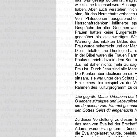
das, was gesagt worden ist, tragi
wie solche folgenschwere Aussagen
haben. Aber auch verstehen, nich
sind, für das Herrschaftsverhalten
Von Philosophen ausgesprochen
Herrschaftsdenken infiltrierte sp
Gespräche der alten Griechen wurd
Frauen hatten keine Bürgerrecht
gegenüber als gleichwertiges W
Wahrung des intakten Bildes des O
Frau wurde beherrscht und der Man
Die mittelalterliche Theologie hat
In der Bibel waren die Frauen Partn
Paulus schrieb dazu in dem Brief a
„Es hat daher nichts mehr zu sage
Frau ist. Durch Jesu sind alle Men
Die Kleriker aber idealisierten die 
sittsam, sie war unter den Schutz J
Ein kleines Textbeispiel zu der 
Rahmen des Kulturprogramm zu den
„Sei gegrüßt Maria, Urheberin des
O liebenswürdigste und liebevollste
die du deinen vom Himmel gesandt
den Gottes Geist dir eingehaucht h
Zu dieser Vorstellung, zu diesem Id
das man von Eva bei der Erschaff
Adams wurde Eva geformt. Diese Na
die Eva angelastet wurde, beeinfl