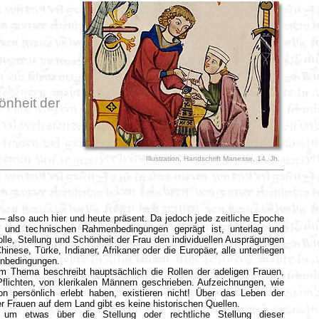
.....
önheit der
Illustration, Handschrift Manesse, 14. Jh.
..
 – also auch hier und heute präsent. Da jedoch jede zeitliche Epoche
en und technischen Rahmenbedingungen geprägt ist, unterlag und
lle, Stellung und Schönheit der Frau den individuellen Ausprägungen
inese, Türke, Indianer, Afrikaner oder die Europäer, alle unterliegen
enbedingungen.
em Thema beschreibt hauptsächlich die Rollen der adeligen Frauen,
Pflichten, von klerikalen Männern geschrieben. Aufzeichnungen, wie
ion persönlich erlebt haben, existieren nicht! Über das Leben der
r Frauen auf dem Land gibt es keine historischen Quellen.
, um etwas über die Stellung oder rechtliche Stellung dieser