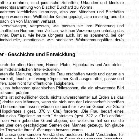
aft zu erfahren, sind juristische Schriften, Urkunden und klerikale
rchenrechtssammlung von Bischof Burchard zu Worms.
 meistens kirchlichen Ursprungs, also von Mönchen und Bischöfen
ungen wurden vom Weltbild der Kirche geprägt, also einseitig; und die
sächlich von Männern verfasst.
 verschwiegen, vergessen, wie passen sie ihre Erinnerung und
haftlichen Normen ihrer Zeit an, welchen Verzerrungen unterlag das
nner. Damals, wie heute übrigens auch, ist es spannend, bei der
individuelle, emotionale wie sachliche Wahrnehmungsfilter der/s
ter - Geschichte und Entwicklung
urch die alten Griechen, Homer, Plato, Hippokrates und Aristoteles,
r mittelalterlichen Intellektuellen.
raten die Meinung, das erst die Frau erschaffen wurde und darum ein
r kalt, feucht, mit wenig körperlicher Kraft ausgestattet, passiv und
en, aber nicht für öffentliche Tätigkeiten.
, uns bekannten griechischen Philosophen, die ein abwertende Bild
nd somit prägten.
Nichts ist scheußlicher doch, nichts unverschämter auf Erden als das
.) drohte den Männern, wenn sie sich von der Leidenschaft hinreißen
 beherrschen lassen, würden sie bei ihrer zweiten Geburt zur Strafe
ppokrates ( gest. 370 v. Chr.) forderte: „Die Frau bedarf eines
tur das Zügellose an sich.“ Aristoteles (gest. 322 v. Chr.) erklärte:
 den Form gebenden Grund abgebe, der weibliche Teil sei nur die
den über den geschädigten Samen des Mannes gezeugt. Ich glaube
 der Tragweite ihrer Äußerungen bewusst waren.
ht anprangern sondern Verständnis auslösen. Nicht Verständnis für