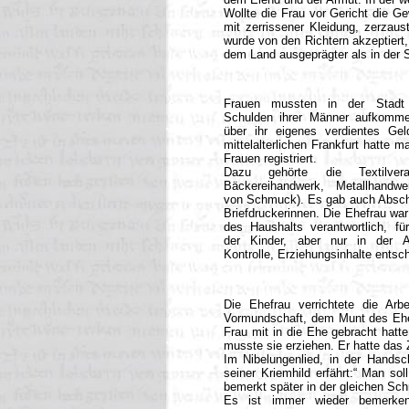
Wollte die Frau vor Gericht die G
mit zerrissener Kleidung, zerzau
wurde von den Richtern akzeptiert
dem Land ausgeprägter als in der S
Frauen mussten in der Stadt 
Schulden ihrer Männer aufkomme
über ihr eigenes verdientes Gel
mittelalterlichen Frankfurt hatte m
Frauen registriert.
Dazu gehörte die Textilvera
Bäckereihandwerk, Metallhandwer
von Schmuck). Es gab auch Absch
Briefdruckerinnen. Die Ehefrau war
des Haushalts verantwortlich, fü
der Kinder, aber nur in der A
Kontrolle, Erziehungsinhalte entsc
Die Ehefrau verrichtete die Arb
Vormundschaft, dem Munt des Ehem
Frau mit in die Ehe gebracht hatt
musste sie erziehen. Er hatte das
Im Nibelungenlied, in der Handsch
seiner Kriemhild erfährt:“ Man so
bemerkt später in der gleichen Schr
Es ist immer wieder bemerkens