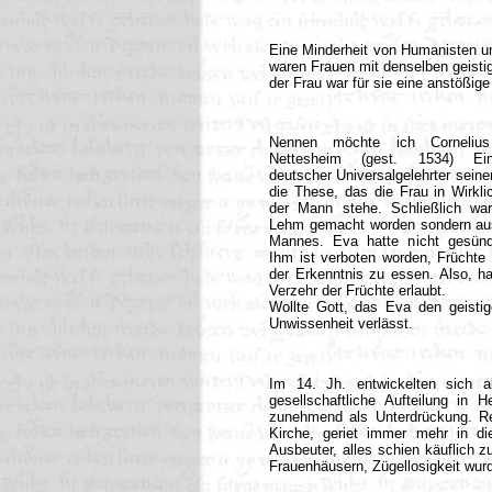
Eine Minderheit von Humanisten un
waren Frauen mit denselben geisti
der Frau war für sie eine anstößige
Nennen möchte ich Corneliu
Nettesheim (gest. 1534) Ei
deutscher Universalgelehrter seiner
die These, das die Frau in Wirkli
der Mann stehe. Schließlich war
Lehm gemacht worden sondern au
Mannes. Eva hatte nicht gesünd
Ihm ist verboten worden, Frücht
der Erkenntnis zu essen. Also, h
Verzehr der Früchte erlaubt.
Wollte Gott, das Eva den geisti
Unwissenheit verlässt.
Im 14. Jh. entwickelten sich a
gesellschaftliche Aufteilung i
zunehmend als Unterdrückung. Rev
Kirche, geriet immer mehr in di
Ausbeuter, alles schien käuflich z
Frauenhäusern, Zügellosigkeit wur