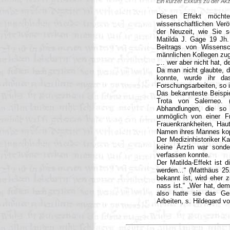
Ein kurzer Exkurs zu der Akz
Diesen Effekt möcht
wissenschaftlichen Verö
der Neuzeit, wie Sie s
Matilda J. Gage 19 Jh.
Beitrags von Wissensch
männlichen Kollegen zug
„... wer aber nicht hat,
Da man nicht glaubte, da
konnte, wurde ihr d
Forschungsarbeiten, so i
Das bekannteste Beispiel
Trota von Salerneo. 
...............
Abhandlungen, die so
unmöglich von einer F
Frauenkrankheiten, Hau
Namen ihres Mannes kop
Der Medizinhistoriker Ka
keine Ärztin war sond
verfassen konnte.
Der Matilda-Effekt ist 
werden...“ (Matthäus 25
bekannt ist, wird eher 
nass ist.“ „Wer hat, dem
also hatte sie das Ge
Arbeiten, s. Hildegard v