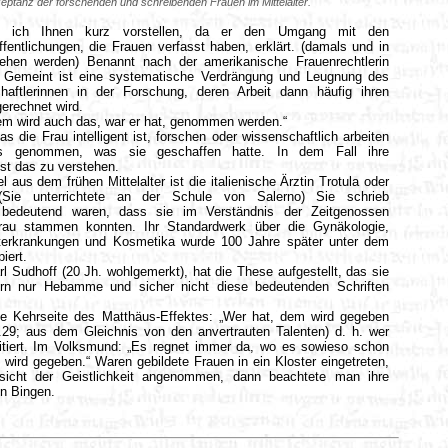
eptanz der forschenden und schreibenden Frauen im Mittelalter.
e ich Ihnen kurz vorstellen, da er den Umgang mit den
ffentlichungen, die Frauen verfasst haben, erklärt. (damals und in
ehen werden) Benannt nach der amerikanische Frauenrechtlerin
 Gemeint ist eine systematische Verdrängung und Leugnung des
aftlerinnen in der Forschung, deren Arbeit dann häufig ihren
erechnet wird.
 dem wird auch das, war er hat, genommen werden.“
s die Frau intelligent ist, forschen oder wissenschaftlich arbeiten
as genommen, was sie geschaffen hatte. In dem Fall ihre
st das zu verstehen.
 aus dem frühen Mittelalter ist die italienische Ärztin Trotula oder
(Sie unterrichtete an der Schule von Salerno) Sie schrieb
 bedeutend waren, dass sie im Verständnis der Zeitgenossen
rau stammen konnten. Ihr Standardwerk über die Gynäkologie,
terkrankungen und Kosmetika wurde 100 Jahre später unter dem
iert.
rl Sudhoff (20 Jh. wohlgemerkt), hat die These aufgestellt, das sie
ern nur Hebamme und sicher nicht diese bedeutenden Schriften
die Kehrseite des Matthäus-Effektes: „Wer hat, dem wird gegeben
.29; aus dem Gleichnis von den anvertrauten Talenten) d. h. wer
zitiert. Im Volksmund: „Es regnet immer da, wo es sowieso schon
 wird gegeben.“ Waren gebildete Frauen in ein Kloster eingetreten,
sicht der Geistlichkeit angenommen, dann beachtete man ihre
on Bingen.