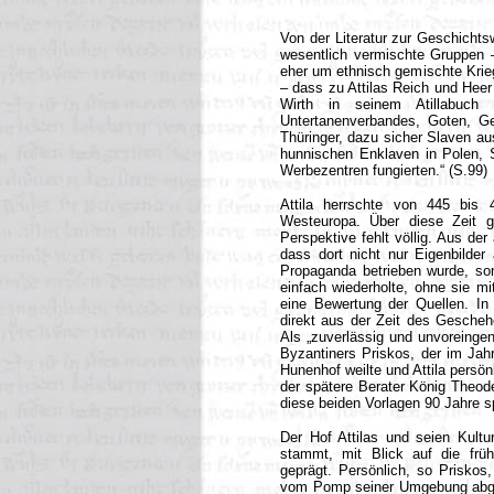
Von der Literatur zur Geschichts
wesentlich vermischte Gruppen –
eher um ethnisch gemischte Kriege
– dass zu Attilas Reich und Heer
Wirth in seinem Atillabuc
Untertanenverbandes, Goten, Ge
Thüringer, dazu sicher Slaven a
hunnischen Enklaven in Polen, 
Werbezentren fungierten.“ (S.99)
Attila herrschte von 445 bis
Westeuropa. Über diese Zeit g
Perspektive fehlt völlig. Aus de
dass dort nicht nur Eigenbilder 
Propaganda betrieben wurde, so
einfach wiederholte, ohne sie mi
eine Bewertung der Quellen. In
direkt aus der Zeit des Gesch
Als „zuverlässig und unvoreingen
Byzantiners Priskos, der im Jahr
Hunenhof weilte und Attila persön
der spätere Berater König Theod
diese beiden Vorlagen 90 Jahre 
Der Hof Attilas und seien Kultu
stammt, mit Blick auf die früh
geprägt. Persönlich, so Priskos,
vom Pomp seiner Umgebung abgeho