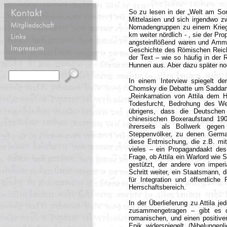
So zu lesen in der „Welt am So
Mittelasien und sich irgendwo z
Nomadengruppen zu einem Krieg
km weiter nördlich - , sie der Pr
angsteinflößend waren und Ammi
Geschichte des Römischen Reiche
der Text – wie so häufig in der 
Hunnen aus. Aber dazu später no
In einem Interview spiegelt de
Chomsky die Debatte um Saddam 
„Reinkarnation von Attila dem 
Todesfurcht, Bedrohung des Wes
übrigens, dass die Deutschen
chinesischen Boxeraufstand 19
ihrerseits als Bollwerk gege
Steppenvölker, zu denen Germa
diese Entmischung, die z.B. mit
vieles – ein Propagandaakt des 
Frage, ob Attila ein Warlord wie
gestützt, der andere von imperi
Schritt weiter, ein Staatsmann, 
für Integration und öffentlich
Herrschaftsbereich.
In der Überlieferung zu Attila j
zusammengetragen – gibt es d
romanischen, und einen positiven
Epik widerspiegelt (Nibelungenl