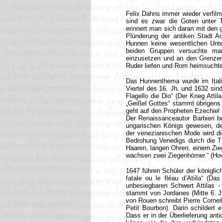
Felix Dahns immer wieder verfilm
sind es zwar die Goten unter T
erinnert man sich daran mit den 
Plünderung der antiken Stadt A
Hunnen keine wesentlichen Unte
beiden Gruppen versuchte man
einzusetzen und an den Grenzen 
Ruder liefen und Rom heimsucht
Das Hunnenthema wurde im Ital
Viertel des 16. Jh. und 1632 sin
Flagello die Dio“ (Der Krieg Atti
„Geißel Gottes“ stammt übrigens v
geht auf den Propheten Ezechiel 
Der Renaissanceautor Barbieri b
ungarischen Königs gewesen, der
der venezianischen Mode wird di
Bedrohung Venedigs durch die Tür
Haaren, langen Ohren, einem Zie
wachsen zwei Ziegenhörner.“ (How
1647 führen Schüler der königli
fatale ou le fléau d’Atiila“ (D
unbesiegbaren Schwert Attilas -
stammt von Jordanes (Mitte 6. Jh
von Rouen schreibt Pierre Corneil
Petit Bourbon). Darin schilder
Dass er in der Überlieferung anti