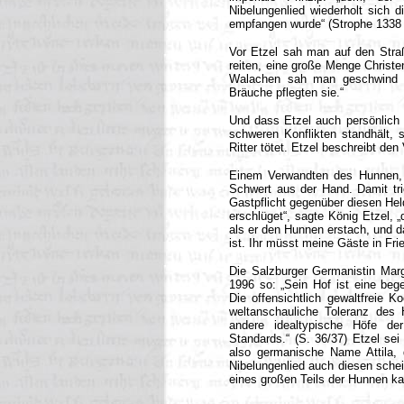
Nibelungenlied wiederholt sich d
empfangen wurde“ (Strophe 1338 
Vor Etzel sah man auf den Straß
reiten, eine große Menge Christ
Walachen sah man geschwind und
Bräuche pflegten sie.“
Und dass Etzel auch persönlich e
schweren Konflikten standhält, 
Ritter tötet. Etzel beschreibt den
Einem Verwandten des Hunnen, d
Schwert aus der Hand. Damit tri
Gastpflicht gegenüber diesen Hel
erschlüget“, sagte König Etzel, „
als er den Hunnen erstach, und 
ist. Ihr müsst meine Gäste in Fri
Die Salzburger Germanistin Marg
1996 so: „Sein Hof ist eine beg
Die offensichtlich gewaltfreie K
weltanschauliche Toleranz des H
andere idealtypische Höfe der
Standards.“ (S. 36/37) Etzel sei
also germanische Name Attila, d
Nibelungenlied auch diesen schei
eines großen Teils der Hunnen kan