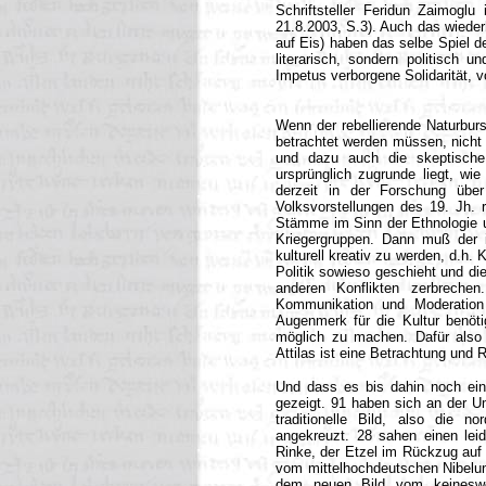
Schriftsteller Feridun Zaimogl
21.8.2003, S.3). Auch das wieder
auf Eis) haben das selbe Spiel d
literarisch, sondern politisch u
Impetus verborgene Solidarität, v
Wenn der rebellierende Naturbur
betrachtet werden müssen, nicht 
und dazu auch die skeptische
ursprünglich zugrunde liegt, wi
derzeit in der Forschung übe
Volksvorstellungen des 19. Jh. 
Stämme im Sinn der Ethnologie u
Kriegergruppen. Dann muß der i
kulturell kreativ zu werden, d.h. 
Politik sowieso geschieht und die
anderen Konflikten zerbrechen
Kommunikation und Moderation g
Augenmerk für die Kultur benöti
möglich zu machen. Dafür also u
Attilas ist eine Betrachtung und R
Und dass es bis dahin noch ein
gezeigt. 91 haben sich an der Um
traditionelle Bild, also die 
angekreuzt. 28 sahen einen leid
Rinke, der Etzel im Rückzug auf d
vom mittelhochdeutschen Nibelung
dem neuen Bild vom keinesweg