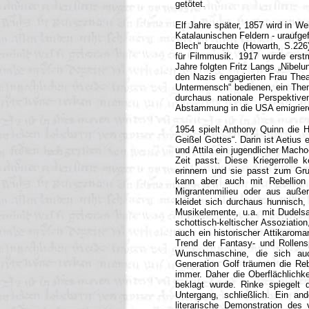
getötet.
Elf Jahre später, 1857 wird in W
Katalaunischen Feldern - uraufgef
Blech“ brauchte (Howarth, S.226
für Filmmusik. 1917 wurde erstm
Jahre folgten Fritz Langs „Nibelu
den Nazis engagierten Frau Thea
Untermensch“ bedienen, ein The
durchaus nationale Perspektiv
Abstammung in die USA emigrier
1954 spielt Anthony Quinn die Hau
Geißel Gottes“. Darin ist Aetius e
und Attila ein jugendlicher Macho
Zeit passt. Diese Kriegerrolle
erinnern und sie passt zum Gru
kann aber auch mit Rebellion 
Migrantenmilieu oder aus außer
kleidet sich durchaus hunnisch,
Musikelemente, u.a. mit Dudels
schottisch-keltischer Assoziatio
auch ein historischer Attikarom
Trend der Fantasy- und Rollens
Wunschmaschine, die sich auc
Generation Golf träumen die Reb
immer. Daher die Oberflächlichk
beklagt wurde. Rinke spiegelt d
Untergang, schließlich. Ein ande
literarische Demonstration des 