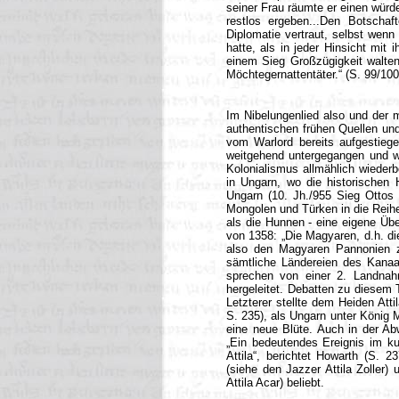
seiner Frau räumte er einen würd
restlos ergeben...Den Botscha
Diplomatie vertraut, selbst wenn
hatte, als in jeder Hinsicht mit
einem Sieg Großzügigkeit walten
Möchtegernattentäter.“ (S. 99/100
Im Nibelungenlied also und der m
authentischen frühen Quellen und
vom Warlord bereits aufgestiege
weitgehend untergegangen und wi
Kolonialismus allmählich wiederb
in Ungarn, wo die historischen 
Ungarn (10. Jh./955 Sieg Ottos
Mongolen und Türken in die Reih
als die Hunnen - eine eigene Übe
von 1358: „Die Magyaren, d.h. d
also den Magyaren Pannonien z
sämtliche Ländereien des Kanaa
sprechen von einer 2. Landnah
hergeleitet. Debatten zu diesem 
Letzterer stellte dem Heiden Att
S. 235), als Ungarn unter König 
eine neue Blüte. Auch in der A
„Ein bedeutendes Ereignis im ku
Attila“, berichtet Howarth (S. 2
(siehe den Jazzer Attila Zoller)
Attila Acar) beliebt.