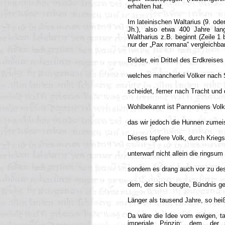
erhalten hat.
Im lateinischen Waltarius (9. ode
Jh.), also etwa 400 Jahre lang
Waltharius z.B. beginnt (Zeile 1
nur der „Pax romana“ vergleichbar
Brüder, ein Drittel des Erdkreise
welches mancherlei Völker nach 
scheidet, ferner nach Tracht und 
Wohlbekannt ist Pannoniens Volk 
das wir jedoch die Hunnen zumei
Dieses tapfere Volk, durch Krieg
unterwarf nicht allein die ringsum
sondern es drang auch vor zu d
dem, der sich beugte, Bündnis 
Länger als tausend Jahre, so heiß
Da wäre die Idee vom ewigen, ta
imperiale Prinzip: „dem, der