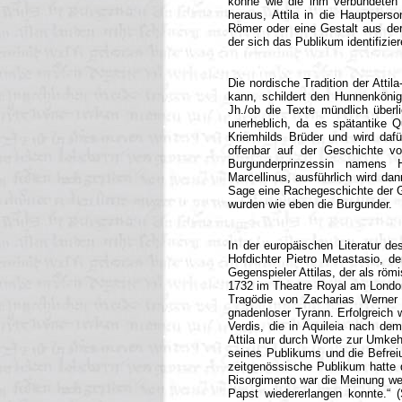
könne wie die ihm verbündeten G
heraus, Attila in die Hauptpers
Römer oder eine Gestalt aus der 
der sich das Publikum identifizie
Die nordische Tradition der Attil
kann, schildert den Hunnenkönig 
Jh./ob die Texte mündlich überlie
unerheblich, da es spätantike Qu
Kriemhilds Brüder und wird dafü
offenbar auf der Geschichte vo
Burgunderprinzessin namens H
Marcellinus, ausführlich wird dan
Sage eine Rachegeschichte der G
wurden wie eben die Burgunder.
In der europäischen Literatur de
Hofdichter Pietro Metastasio, d
Gegenspieler Attilas, der als rö
1732 im Theatre Royal am Londone
Tragödie von Zacharias Werner e
gnadenloser Tyrann. Erfolgreich w
Verdis, die in Aquileia nach de
Attila nur durch Worte zur Umkehr
seines Publikums und die Befreiu
zeitgenössische Publikum hatte 
Risorgimento war die Meinung weit
Papst wiedererlangen konnte.“ (