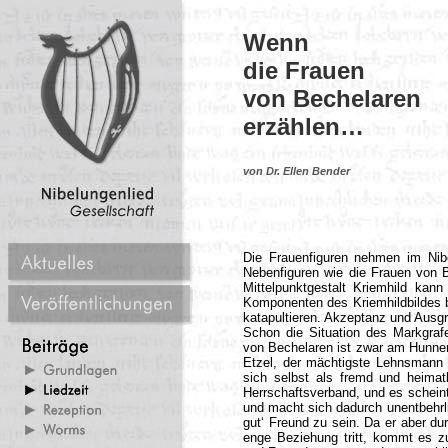
Wenn
die Frauen
von Bechelaren
erzählen…
von Dr. Ellen Bender
Die Frauenfiguren nehmen im Nibe
Nebenfiguren wie die Frauen von B
Mittelpunktgestalt Kriemhild kan
Komponenten des Kriemhildbildes be
katapultieren. Akzeptanz und Ausg
Schon die Situation des Markgrafe
von Bechelaren ist zwar am Hunnenh
Etzel, der mächtigste Lehnsmann 
sich selbst als fremd und heima
Herrschaftsverband, und es scheint 
und macht sich dadurch unentbehrli
gut‘ Freund zu sein. Da er aber du
enge Beziehung tritt, kommt es z