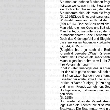
Als man das schöne Mädchen fragt
heiraten wolle, war ihr nicht ganz 
sie doch entschlossen war, den s
Sie schämte sich, als man sie frag
(B, 1684)Diese Ehevereinbarungssze
Wortwahl hinein an das Ritual der 
(609,4-616). Dort heißt es nämlich:
Man bildete einen Kreis und ließ sie
Man fragte, ob sie willens sei, de
In mädchenhafter Scheu schämte si
Doch das Glücksgefühl und Siegfri
dass sie keinen Augenblick zögert
(B, 614,3-615,3)
(Siegfried hatte ja auch die Bed
Kriemhild geworben.)Was für eine
deutet der Erzähler als mädchenh
Mann eigentlich nehmen will. Ihr 
ihre Vereinnahmung:
Ir riet ir vater Rüedegêr daz si spra
unt daz si in gerne naeme. vil schi
mit sînen wîzen handen, der si um
Gîselher der edele, swie lützel si 
Ihr riet ihr Vater Rüdiger, „ja“ zu sa
und ihn mit Freude zu nehmen. Sogl
Hochgeborene, mit seinen weißen 
genießen.
(B, 1685)
Und wieder ist es der Vater-Patria
legt. Doch die Tochter bleibt stumm
Brautvater. Die Brautmutter wird ni