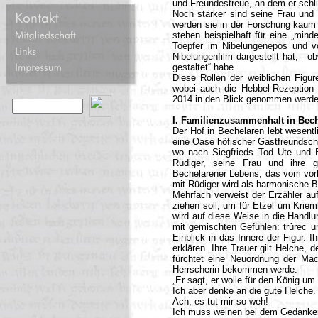
und Freundestreue, an dem er schlie
Noch stärker sind seine Frau und 
werden sie in der Forschung kaum 
stehen beispielhaft für eine „minde
Toepfer im Nibelungenepos und v
Nibelungenfilm dargestellt hat, - o
gestaltet“ habe.
Diese Rollen der weiblichen Figu
wobei auch die Hebbel-Rezeption 
2014 in den Blick genommen werde
I. Familienzusammenhalt in Bec
Der Hof in Bechelaren lebt wesentli
eine Oase höfischer Gastfreundscha
wo nach Siegfrieds Tod Ute und B
Rüdiger, seine Frau und ihre g
Bechelarener Lebens, das vom vorb
mit Rüdiger wird als harmonische B
Mehrfach verweist der Erzähler a
ziehen soll, um für Etzel um Kriemh
wird auf diese Weise in die Handlu
mit gemischten Gefühlen: trûrec un
Einblick in das Innere der Figur. 
erklären. Ihre Trauer gilt Helche, 
fürchtet eine Neuordnung der Mach
Herrscherin bekommen werde:
„Er sagt, er wolle für den König um
Ich aber denke an die gute Helche.
Ach, es tut mir so weh!
Ich muss weinen bei dem Gedanke