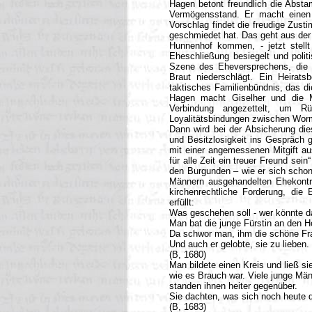
Hagen betont freundlich die Abst
Vermögensstand. Er macht einen H
Vorschlag findet die freudige Zust
geschmiedet hat. Das geht aus der 
Hunnenhof kommen, - jetzt stellt
Eheschließung besiegelt und politi
Szene des Eheversprechens, die 
Braut niederschlägt. Ein Heirat
taktisches Familienbündnis, das di
Hagen macht Giselher und die Ma
Verbindung angezettelt, um R
Loyalitätsbindungen zwischen Wor
Dann wird bei der Absicherung di
und Besitzlosigkeit ins Gespräch g
mit einer angemessenen Mitgift aus
für alle Zeit ein treuer Freund sein
den Burgunden – wie er sich schon
Männern ausgehandelten Ehekontr
kirchenrechtliche Forderung, di
erfüllt:
Was geschehen soll - wer könnte d
Man bat die junge Fürstin an den H
Da schwor man, ihm die schöne Fr
Und auch er gelobte, sie zu lieben.
(B, 1680)
Man bildete einen Kreis und ließ sie
wie es Brauch war. Viele junge Mä
standen ihnen heiter gegenüber.
Sie dachten, was sich noch heute 
(B, 1683)