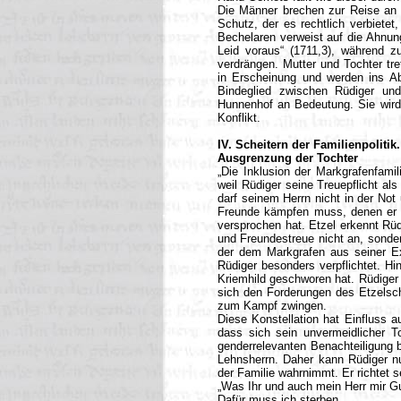
Die Männer brechen zur Reise an d
Schutz, der es rechtlich verbiete
Bechelaren verweist auf die Ahnung
Leid voraus“ (1711,3), während z
verdrängen. Mutter und Tochter tr
in Erscheinung und werden ins Ab
Bindeglied zwischen Rüdiger un
Hunnenhof an Bedeutung. Sie wird 
Konflikt.
IV. Scheitern der Familienpolitik.
Ausgrenzung der Tochter
„Die Inklusion der Markgrafenfami
weil Rüdiger seine Treuepflicht al
darf seinem Herrn nicht in der No
Freunde kämpfen muss, denen er G
versprochen hat. Etzel erkennt Rü
und Freundestreue nicht an, sondern
der dem Markgrafen aus seiner Exi
Rüdiger besonders verpflichtet. Hi
Kriemhild geschworen hat. Rüdiger h
sich den Forderungen des Etzelsche
zum Kampf zwingen.
Diese Konstellation hat Einfluss 
dass sich sein unvermeidlicher To
genderrelevanten Benachteiligung
Lehnsherrn. Daher kann Rüdiger nu
der Familie wahrnimmt. Er richtet 
„Was Ihr und auch mein Herr mir G
Dafür muss ich sterben….