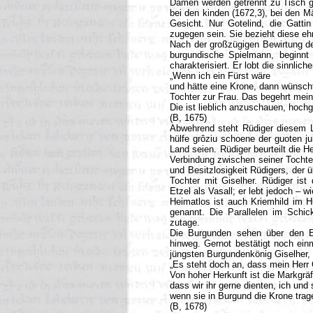
Damen werden getrennt zu Tisch ge
bei den kinden (1672,3), bei den 
Gesicht. Nur Gotelind, die Gatti
zugegen sein. Sie bezieht diese eh
Nach der großzügigen Bewirtung de
burgundische Spielmann, beginnt 
charakterisiert. Er lobt die sinnlic
„Wenn ich ein Fürst wäre
und hätte eine Krone, dann wünsch
Tochter zur Frau. Das begehrt mein
Die ist lieblich anzuschauen, hochg
(B, 1675)
Abwehrend steht Rüdiger diesem 
hülfe grôziu schoene der guoten ju
Land seien. Rüdiger beurteilt die He
Verbindung zwischen seiner Tocht
und Besitzlosigkeit Rüdigers, der 
Tochter mit Giselher. Rüdiger i
Etzel als Vasall; er lebt jedoch – w
Heimatlos ist auch Kriemhild im H
genannt. Die Parallelen im Schick
zutage.
Die Burgunden sehen über den Ei
hinweg. Gernot bestätigt noch ei
jüngsten Burgundenkönig Giselher, 
„Es steht doch an, dass mein Herr 
Von hoher Herkunft ist die Markgräf
dass wir ihr gerne dienten, ich und
wenn sie in Burgund die Krone trage
(B, 1678)