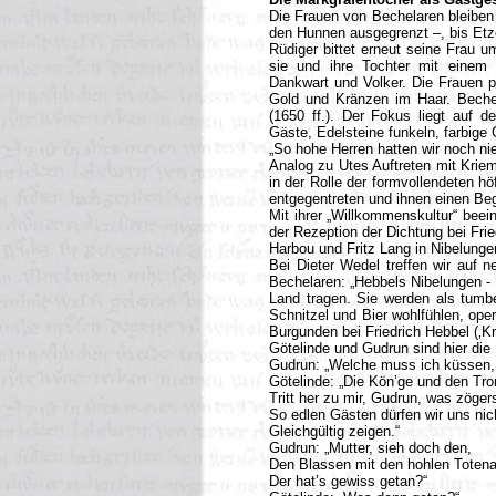
Die Frauen von Bechelaren bleiben 
den Hunnen ausgegrenzt –, bis Etze
Rüdiger bittet erneut seine Frau 
sie und ihre Tochter mit einem 
Dankwart und Volker. Die Frauen p
Gold und Kränzen im Haar. Bechel
(1650 ff.). Der Fokus liegt auf d
Gäste, Edelsteine funkeln, farbige
„So hohe Herren hatten wir noch nie
Analog zu Utes Auftreten mit Kriem
in der Rolle der formvollendeten hö
entgegentreten und ihnen einen Be
Mit ihrer „Willkommenskultur“ bee
der Rezeption der Dichtung bei Fri
Harbou und Fritz Lang in Nibelunge
Bei Dieter Wedel treffen wir auf 
Bechelaren: „Hebbels Nibelungen - 
Land tragen. Sie werden als tumbe
Schnitzel und Bier wohlfühlen, ope
Burgunden bei Friedrich Hebbel (‚Kr
Götelinde und Gudrun sind hier di
Gudrun: „Welche muss ich küssen,
Götelinde: „Die Kön’ge und den Tron
Tritt her zu mir, Gudrun, was zöger
So edlen Gästen dürfen wir uns nic
Gleichgültig zeigen.“
Gudrun: „Mutter, sieh doch den,
Den Blassen mit den hohlen Toten
Der hat’s gewiss getan?“