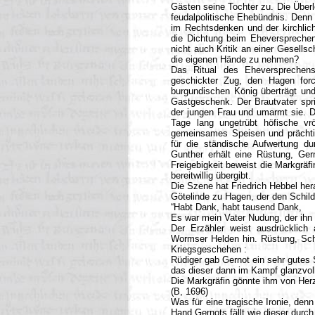
Gästen seine Tochter zu. Die Überl
feudalpolitische Ehebündnis. Denn i
im Rechtsdenken und der kirchlich
die Dichtung beim Eheversprechen
nicht auch Kritik an einer Gesells
die eigenen Hände zu nehmen?
Das Ritual des Eheversprechens
geschickter Zug, den Hagen forc
burgundischen König überträgt un
Gastgeschenk. Der Brautvater spri
der jungen Frau und umarmt sie. D
Tage lang ungetrübt höfische vrö
gemeinsames Speisen und prächtig
für die ständische Aufwertung d
Gunther erhält eine Rüstung, Ger
Freigebigkeit beweist die Markgräfi
bereitwillig übergibt.
Die Szene hat Friedrich Hebbel hera
Götelinde zu Hagen, der den Schild 
“Habt Dank, habt tausend Dank,
Es war mein Vater Nudung, der ihn 
Der Erzähler weist ausdrücklich
Wormser Helden hin. Rüstung, Schw
Kriegsgeschehen :
Rüdiger gab Gernot ein sehr gutes 
das dieser dann im Kampf glanzvoll
Die Markgräfin gönnte ihm von He
(B, 1696)
Was für eine tragische Ironie, den
Hand Gernots fällt wie dieser durch 