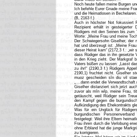
Noch heute fallen meine Burgen u
Ich befehle Eurer Gnade meine Fra
und die Heimatlosen in Bechelaren.
(B, 2163 f.)
Auch in höchster Not fokussiert 
Rezipient erhält in gesteigerter
Rüdigers mit den Seinen bis zum T
Worte: „Meine Frau und meine Toch
Der Schwiegersohn Giselher, der m
hat und überzeugt ist: „Meine Frau
dieser Heirat kam“ (2172,3 f.: „wir 
dass Rüdiger das in ihn gesetzte 
in den Krieg zieht. Der Markgraf b
Vaters büßen zu lassen: „Lasst das 
zu ihr!“ (2190,3 f.) Rüdigers App
2190,1) fruchtet nicht. Giselher s
muoz gescheiden sîn diu vil staet
„….dann endet die Verwandtschaft m
Giselher distanziert sich jetzt au
zuvor als mîn wîp, meine Frau, titu
getäuscht, weil Rüdiger sein Tre
den Kampf gegen die burgundisch
Aufkündigung des Ehekontrakts gle
Was für ein Unglück für Rüdiger
burgundischen Personenverband
festgelegt: Weil ihre Eltern heimatl
Frau ihren durch die Verlobung erwo
ohne Erbland hat die junge Markgrä
zu korrigieren.