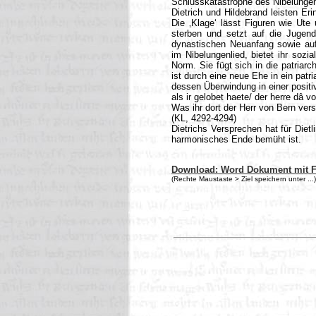
Schlusskatastrophe des Nibelungen
Dietrich und Hildebrand leisten Er
Die ‚Klage‘ lässt Figuren wie Ute 
sterben und setzt auf die Jugen
dynastischen Neuanfang sowie auf 
im Nibelungenlied, bietet ihr sozi
Norm. Sie fügt sich in die patriarc
ist durch eine neue Ehe in ein patr
dessen Überwindung in einer positi
als ir gelobet haete/ der herre dâ vo
Was ihr dort der Herr von Bern vers
(KL, 4292-4294)
Dietrichs Versprechen hat für Diet
harmonisches Ende bemüht ist.
Download: Word Dokument mit 
(Rechte Maustaste > Ziel speichern unter ...)