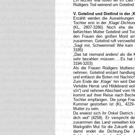
Ein letztes Mal hören wir im Lied 
Rüdigers Tod weinend um Gotelind u
V. Gotelind und Dietlind in der ‚
Erzählt werden die Auswirkungen
Tochter erst in der ‚Klage‘-Dicht
(KL, 2807-3286). Noch ehe die 
befürchten Mutter Gotelind und To
den Frauen den großen Mord am 
zusammen. Gotelind ruft verzweifelt
„Sagt mir, Schwemmel/ Wie kam es
3185)
„Das tat niemand anders/ als die
sehr bezahlen müssen…..Es hat ih
3194-3203)
Als die Frauen Rüdigers blutbes
nehmen. Gotelind erstarrt handlung
und entlässt die Boten mit Nachri
Zum Ende der ‚Klage‘ hin wird Diet
Verlobte Herrat und Hildebrand wol
sîn“) und nehmen Abschied vom Hunn
kommt auf ihrer Reise nach Bechel
Tochter empfangen. Die junge Frau
Kummer gestorben ist (KL, 4229-42
Mutter zu sein.
Da erweist sich ihr Onkel Dietrich 
dich wol“ (4258). Er verspricht d
zusammen das Land verwalten könne
Markgräfin Mut für die Zukunft ab
damit endet die Dichtung.Die ‚