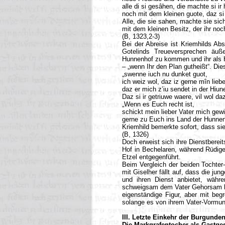
alle di si gesâhen, die machte si ir 
noch mit dem kleinen guote, daz s
Alle, die sie sahen, machte sie sic
mit dem kleinen Besitz, der ihr noc
(B, 1323,2-3)
Bei der Abreise ist Kriemhilds Ab
Gotelinds Treueversprechen äuß
Hunnenhof zu kommen und ihr als H
– „wenn Ihr den Plan gutheißt“. Die
„swenne iuch nu dunket guot,
ich weiz wol, daz iz gerne mîn liebe
daz er mich z’iu sendet in der Hiune
Daz si ir getriuwe waere, vil wol da
„Wenn es Euch recht ist,
schickt mein lieber Vater mich gew
gerne zu Euch ins Land der Hunnen
Kriemhild bemerkte sofort, dass sie
(B, 1326)
Doch erweist sich ihre Dienstbereit
Hof in Bechelaren, während Rüdiger
Etzel entgegenführt.
Beim Vergleich der beiden Tochter
mit Giselher fällt auf, dass die jun
und ihren Dienst anbietet, währ
schweigsam dem Vater Gehorsam lei
eigenständige Figur, aber mit beg
solange es von ihrem Vater-Vormund
III. Letzte Einkehr der Burgunde
Die Markgrafentocher als Gastge