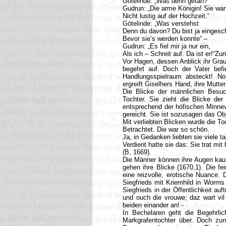
Götelinde: „Was denn getan?“
Gudrun: „Die arme Königin! Sie war
Nicht lustig auf der Hochzeit.“
Götelinde: „Was verstehst
Denn du davon? Du bist ja eingesch
Bevor sie’s werden konnte“ –
Gudrun: „Es fiel mir ja nur ein,
Als ich – Schreit auf. Da ist er!“Z
Vor Hagen, dessen Anblick ihr Graue
begehrt auf. Doch der Vater befi
Handlungsspielraum absteckt! No
ergreift Giselhers Hand, ihre Mutte
Die Blicke der männlichen Besuc
Tochter. Sie zieht die Blicke d
entsprechend der höfischen Minne
gereicht. Sie ist sozusagen das Ob
Mit verliebten Blicken wurde die To
Betrachtet. Die war so schön.
Ja, in Gedanken liebten sie viele tap
Verdient hatte sie das: Sie trat mi
(B, 1669).
Die Männer können ihre Augen kaum
gehen ihre Blicke (1670,1). Die fe
eine reizvolle, erotische Nuance. 
Siegfrieds mit Kriemhild in Worm
Siegfrieds in der Öffentlichkeit au
und ouch die vrouwe; daz wart vil
beiden einander an! -
In Bechelaren geht die Begehrlic
Markgrafentochter über. Doch zun