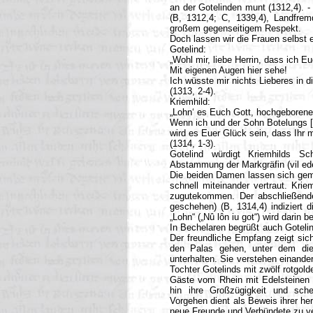
an der Gotelinden munt (1312,4). -
(B, 1312,4; C, 1339,4), Landfrem
großem gegenseitigem Respekt.
Doch lassen wir die Frauen selbst 
Gotelind:
„Wohl mir, liebe Herrin, dass ich 
Mit eigenen Augen hier sehe!
Ich wüsste mir nichts Lieberes in d
(1313, 2-4).
Kriemhild:
„Lohn‘ es Euch Gott, hochgeborene
Wenn ich und der Sohn Botelungs [
wird es Euer Glück sein, dass Ihr 
(1314, 1-3).
Gotelind würdigt Kriemhilds Sc
Abstammung der Markgräfin (vil ede
Die beiden Damen lassen sich gem
schnell miteinander vertraut. Krie
zugutekommen. Der abschließend
geschehen) (B, 1314,4) indiziert 
„Lohn“ („Nû lôn iu got“) wird darin 
In Bechelaren begrüßt auch Gotelin
Der freundliche Empfang zeigt si
den Palas gehen, unter dem die
unterhalten. Sie verstehen einand
Tochter Gotelinds mit zwölf rotgol
Gäste vom Rhein mit Edelsteinen
hin ihre Großzügigkeit und schei
Vorgehen dient als Beweis ihrer her
neue Freunde und Verbündete zu ver