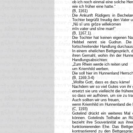
ob ich noch einmal eine solche He
wie ich früher eine hatte.“
(B, 1161)
Die Ankunft Rüdigers in Bechelare
Tochter begrüßt freudig den Vater u
„Nû sî uns grôze willekomen
mîn vater und sîne man!“
(B, 1167,1).
Die Tochter hat keinen eigenen Na
Hebbel nennt sie Gudrun. Die
fortschreitender Handlung durcha
In einem ehelichen Bettgespräch, d
ihren Gemahl, wohin ihn der Hunne
Handlungsabsichten:
„Zum Rhein werde ich reiten und
um Kriemhild werben.
Die soll hier im Hunnenland Herrsch
(B, 1169,3-4)
„Wollte Gott, dass es dazu käme!
Nachdem wir so viel Gutes von ihr 
ersetzt sie uns vielleicht die frühere
so dass wir aufhören, um sie zu tra
Auch sollten wir uns freuen,
wenn Kriemhild im Hunnenland die 
(C, 1193)
Gotelind drückt ein weiteres Mal
können. Gotelinds Teilhabe an Rü
bezieht ihre Souveränität aus ih
funktionierenden Ehe. Das Bettge
kontrastierend zu den Bettgespräc