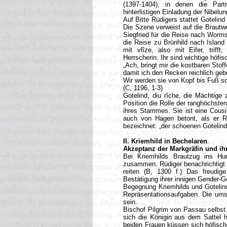
(1397-1404), in denen die Part
hinterlistigen Einladung der Nibelu
Auf Bitte Rüdigers stattet Gotelind
Die Szene verweist auf die Brautw
Siegfried für die Reise nach Worms
die Reise zu Brünhild nach Island 
mit vlîze, also mit Eifer, trifft
Herrscherin. Ihr sind wichtige höfi
„Ach, bringt mir die kostbaren Sto
damit ich den Recken reichlich geb
Wir werden sie von Kopf bis Fuß sor
(C, 1196, 1-3)
Gotelind, diu rîche, die Mächtige 
Position die Rolle der ranghöchste
ihres Stammes. Sie ist eine Cousi
auch von Hagen betont, als er Rü
bezeichnet: „der schoenen Gotelind
II. Kriemhild in Bechelaren
.
Akzeptanz der Markgräfin und ihr
Bei Kriemhilds Brautzug ins Hu
zusammen. Rüdiger benachrichtigt s
reiten (B, 1300 f.) Das freudig
Bestätigung ihrer innigen Gender
Begegnung Kriemhilds und Gotelind
Repräsentationsaufgaben. Die ums
sein.
Bischof Pilgrim von Passau selbst s
sich die Königin aus dem Sattel 
beiden Frauen küssen sich höfisch