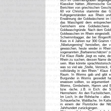
sich im Oberrheingraben abgelage
Klassiker hätten „Wormsische G
Berichten von griechischen Geschi
60 vor Christus stammte das G
Kultgegenständen aus Rhein und 
Erwähnung der Goldwäscherei im Rh
das Waschgold dem entsprechend
Gernsheim eine Goldwäsche
Goldwaschgründe. Nach dem Goldrau
Goldwaschen im Rhein eingestellt. 
Schwimmbagger, der bei Illingen/K
Kies in 4 Jahren nur 300 Gramm 
„Nibelungenring“ herstellen, der
gewaschen, heute wieder in Rhei
sogenannten „Barbarenschätzen“ z
Für
Klaus Rädle
„liegt es nahe, d
Rhein zu suchen, dessen Name die
sein.
Man könnte sprachhistorisc
was so viel wie „Stelle, Versteck, 
vollständig in den Rhein.“
Klaus 
Raum. In Worms gab und gibt es
Burgunder in Worms gesiedelt ha
erweisen sollten, so argumentiert
Worms, Gimbsheim, Hamm und Eic
bzw. -
lache
, z.B. in Eich: die S
Herrnsheim: An den Fuchslöchern,
Im Loch, In der Rohrlache – alles
Schauerlache, Waldlache, Im Katte
in einem der Flurstücke der Nib
Jahrhundert zurückgingen.