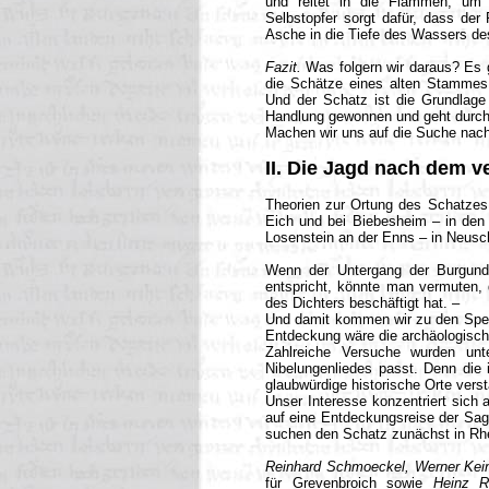
und reitet in die Flammen, um 
Selbstopfer sorgt dafür, dass der
Asche in die Tiefe des Wassers de
Fazit.
Was folgern wir daraus? Es 
die Schätze eines alten Stammes
Und der Schatz ist die Grundlage 
Handlung gewonnen und geht durch H
Machen wir uns auf die Suche nac
II. Die Jagd nach dem 
Theorien zur Ortung des Schatzes
Eich und bei Biebesheim – in den
Losenstein an der Enns – in Neusc
Wenn der Untergang der Burgunde
entspricht, könnte man vermuten, 
des Dichters beschäftigt hat. –
Und damit kommen wir zu den Speku
Entdeckung wäre die archäologisch
Zahlreiche Versuche wurden un
Nibelungenliedes passt. Denn die 
glaubwürdige historische Orte vers
Unser Interesse konzentriert sich
auf eine Entdeckungsreise der Sag
suchen den Schatz zunächst in Rh
Reinhard Schmoeckel, Werner Kein
für Grevenbroich
sowie
Heinz R