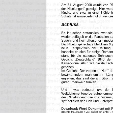
Am 31. August 2008 wurde von R
der Nibelungen“ gezeigt. Hier we
fündig, und zwar in einer Höhle 
Schatz ist unwiederbringlich verlore
Schluss
Es ist schon erstaunlich, wer si
wieder beflügelt er die Fantasien 
Sagen- und Heimatforscher - modern
Der Nibelungenschatz bleibt ein My
neue Perspektiven der Deutung z
handelte es sich für einige Roman
stand für die nationale Sehnsuch
Gedicht „Deutschland“ 1840 den 
Kaiserkrone. Als 1871 die deutsch
gehoben.
Im Gedicht „Der versenkte Hort“ d
bewirkt, indem man um ihn käm
ergreifen, das sind die am Strom
guten Rheinwein trinken.
Und - was bedeutet
uns
der H
Weltdokumentenerbe aufgenommen 
des Nibelungenmuseums Worms, 
symbolisiert den Hort und - interpre
Download: Word Dokument mit 
(Rechte Maustaste > Ziel speichern unter ...)