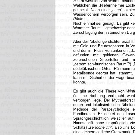
20 km westlich von Worms befinden
Wäldchen die „Niefernheimer Löcher
gespeist. Nach einer „alten“ loka
Wasserlöchern verborgen sein. Z
Rädle
.
Noch einmal sei gesagt: Es gibt k
Wormser Raum – geschweige denn 
Zerschlagung der historischen Bur
Aber der Nibelungendichter erzähl
mit Gold und Beuteschätzen in Ve
und der im Fluss versunkenen „Ba
gefunden mit goldenen Gewanda
zerbrochenen Silberteller und m
„oströmisch-hunnischen Raum“?) „D
südpfälzischen Ortes Rülzheim u
Metallsonde geortet hat, stammt, 
kann mit Sicherheit die Frage bea
könnte.
Es gibt auch die These von
Winf
östliche Richtung verbracht wor
verborgen liege.
Der Mythenforsc
durch und lokalisierte den Nibelu
Methode der Parapsychologie e
Fundbereich. Er deutet den Losen
Sprachgeschichtlich weist er auf
Handschrift habe ursprünglich vi
Schatz) „
ze loche rin
“, also „ins 
eine kleinere östliche Grenzmark:
D