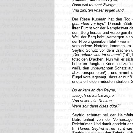
Darin wol tausent Zwerge
Vnd zinßten vnser eygen land
Der Riese Kuperan hat den Tod d
gestorben vor leyd“
. Danach hütet
ihrer Furcht vor der Kampfeswut d
dem Berg heraus und verbergen ihn
Weil der Berg bebt, verbergen also
der Nibelungenerben führt - wie im 
verbundene Hortgier kommen im H
Seyfrid Schutz vor dem Drachen un
„Der schatz was jm vnmere“
(141,1
tötet den Drachen. Nun will er sic
befreiten Jungfrau Kriemhild zurü
weiß, den unbewachten Schatz auf
abzutransportieren!) - und nimmt 
Eugel vorausgesagt, dass er nur 8 
und alle Helden müssten sterben. 
Do er kam an den Reyne,
„Leb jch so kurtze zeyte,
Vnd sollen alle Recken
Wem solt dann dises gůte?“
Seyfrid schüttet bei der Heimfü
Betroffenheit von der Vorhersag
Reichtümer. Und damit entzieht er
Im
Hürnen Seyfrid
ist es nicht wi
Seyfrid selbst, der den Schatz in d