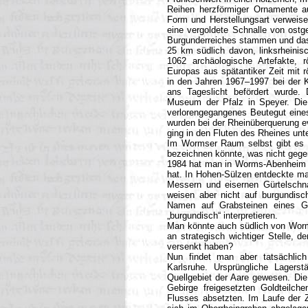
Reihen herzförmiger Ornamente au
Form und Herstellungsart verweise
eine vergoldete Schnalle von ost
Burgunderreiches stammen und das
25 km südlich davon, linksrheinis
1062 archäologische Artefakte, r
Europas aus spätantiker Zeit mit 
in den Jahren 1967–1997 bei der 
ans Tageslicht befördert wurde. 
Museum der Pfalz in Speyer. Die 
verlorengegangenes Beutegut ein
wurden bei der Rheinüberquerung ev
ging in den Fluten des Rheines unte
Im Wormser Raum selbst gibt es 
bezeichnen könnte, was nicht gege
1984 hat man in Worms-Abenheim e
hat. In Hohen-Sülzen entdeckte m
Messern und eisernen Gürtelschna
weisen aber nicht auf burgundis
Namen auf Grabsteinen eines Gr
„burgundisch“ interpretieren.
Man könnte auch südlich von Worms
an strategisch wichtiger Stelle, 
versenkt haben?
Nun findet man aber tatsächlic
Karlsruhe. Ursprüngliche Lagers
Quellgebiet der Aare gewesen. Die
Gebirge freigesetzten Goldteilch
Flusses absetzten. Im Laufe der 