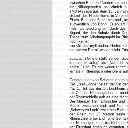
zwischen Eifel und Niederrhein lebt
ein „Niflungenreich“ bei Virnich in
Thidrekssaga
aus dem 13. Jahrhund
Gebiet des Niederrheins in Verbind
Eisen, Blei oder Silber bestand“, i
südwestlich von Bonn. Er erklärt 
hieß, als Siedlung am Bach des
Sigurd, der den Schatz durch Dop
These zum Nibelungengold im Rhe
noch keiner.
Ein Ort des mythischen Hortes kön
am oberen Rurtal, wo vielleicht Cä
Joachim Heinzle
stellt zu den Sp
kompletter Unfug“ sei. „Natürlich
selbst.“
Und: Es gibt weder schrift
jemals in Rheinbach oder Blens auf
Generationen von Schatzsuchern 
Rîn. „(ze) Lôche“
heisst der Ort d
(Hs C)
: Ist das der Ort Lochheim
als Ort des Nibelungenhortes ident
der Rheinschleife gab es eine rech
Der Mainzer Heimatforscher und 
Mainz, zwischen Eich und Hamm
„Schwarzen Loch“ zwischen Eich u
der Rhein mit 25 Metern seine ti
Rheinschleife bei Eich eine Gemar
der Nibelungen zehn bis fünfzehn M
der Flusslauf erheblich verändert,