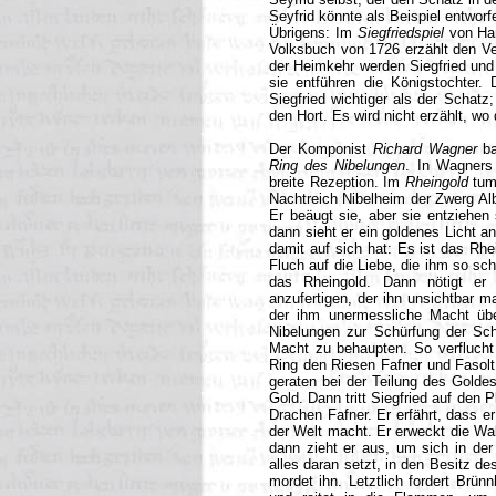
Seyfrid könnte als Beispiel entworfe
Übrigens: Im
Siegfriedspiel
von Han
Volksbuch von 1726 erzählt den Ve
der Heimkehr werden Siegfried und K
sie entführen die Königstochter.
Siegfried wichtiger als der Schatz
den Hort.
Es wird nicht erzählt, wo 
Der Komponist
Richard Wagner
ba
Ring des Nibelungen
. In Wagners 
breite Rezeption. Im
Rheingold
tumm
Nachtreich Nibelheim der Zwerg Al
Er beäugt sie, aber sie entziehen
dann sieht er ein goldenes Licht a
damit auf sich hat: Es ist das Rh
Fluch auf die Liebe, die ihm so sch
das Rheingold. Dann nötigt er
anzufertigen, der ihn unsichtbar 
der ihm unermessliche Macht übe
Nibelungen zur Schürfung der Sch
Macht zu behaupten. So verflucht 
Ring den Riesen Fafner und Fasolt
geraten bei der Teilung des Goldes
Gold. Dann tritt Siegfried auf den
Drachen Fafner. Er erfährt, dass e
der Welt macht. Er erweckt die Wal
dann zieht er aus, um sich in der
alles daran setzt, in den Besitz de
mordet ihn. Letztlich fordert Brün