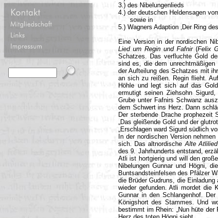
3.) des Nibelungenlieds
4.) der deutschen Heldensagen vom
sowie in
5.) Wagners Adaption ‚Der Ring des
Eine Version in der nordischen N
Lied um Regin und Fafnir
(
Felix 
Schatzes. Das verfluchte Gold de
sind es, die dem unrechtmäßigen B
der Aufteilung des Schatzes mit ihr
an sich zu reißen. Regin flieht. Au
Höhle und legt sich auf das Go
ermutigt seinen Ziehsohn Sigurd,
Grube unter Fafnirs Schwanz auszu
dem Schwert ins Herz. Dann schläg
Der sterbende Drache prophezeit Si
„Das gleißende Gold und der glutrote
„Erschlagen ward Sigurd südlich vo
In der nordischen Version nehmen
sich. Das altnordische
Alte Atlilied
des 9. Jahrhunderts entstand, erzä
Atli ist hortgierig und will den gr
Nibelungen Gunnar und Högni, die
Buntsandsteinfelsen des Pfälzer Wa
die Brüder Gudruns, die Einladung 
wieder gefunden. Atli mordet die
Gunnar in den Schlangenhof. Der „
Königshort des Stammes. Und wo
bestimmt im Rhein: „Nun hüte der
Herz des toten Högni sieht.