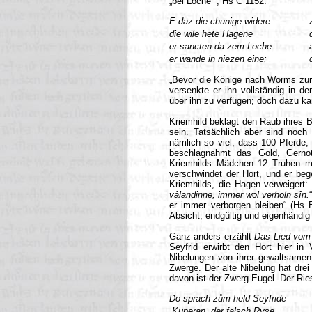
„bei Loche“
, Hs C 1152:
E daz die chunige widere
die wile hete Hagene
er sancten da zem Loche
er wande in niezen eine;
„Bevor die Könige nach Worms zur
versenkte er ihn vollständig in de
über ihn zu verfügen; doch dazu ka
Kriemhild beklagt den Raub ihres 
sein. Tatsächlich aber sind noc
nämlich so viel, dass 100 Pferde,
beschlagnahmt das Gold, Gernot
Kriemhilds Mädchen 12 Truhen mi
verschwindet der Hort, und er be
Kriemhilds, die Hagen verweigert: 
vâlandinne, immer wol verholn sîn.
er immer verborgen bleiben“ (Hs B
Absicht, endgültig und eigenhändi
Ganz anders erzählt
Das Lied vom
Seyfrid erwirbt den Hort hier in
Nibelungen von ihrer gewaltsamen 
Zwerge. Der alte Nibelung hat drei
davon ist der Zwerg Eugel. Der Rie
Do sprach zům held Seyfride
„Kuperan, der falsch Ryse,