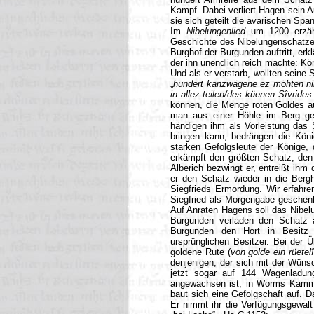
Kampf. Dabei verliert Hagen sein A
sie sich geteilt die avarischen Spa
Im
Nibelungenlied
um 1200 erzähl
Geschichte des Nibelungenschatze
Burghof der Burgunden auftritt, erk
der ihn unendlich reich machte: Kö
Und als er verstarb, wollten seine 
„
hundert kanzwägene ez möhten nih
in allez teilen/des küenen Sîvrides
können, die Menge roten Goldes a
man aus einer Höhle im Berg geho
händigen ihm als Vorleistung das 
bringen kann, bedrängen die Köni
starken Gefolgsleute der Könige, 
erkämpft den größten Schatz, den 
Alberich bezwingt er, entreißt ihm
er den Schatz wieder in die Berg
Siegfrieds Ermordung. Wir erfahre
Siegfried als Morgengabe geschenk
Auf Anraten Hagens soll das Nibel
Burgunden verladen den Schatz a
Burgunden den Hort in Besitz
ursprünglichen Besitzer. Bei der 
goldene Rute (
von golde ein rüetel
denjenigen, der sich mit der Wünsc
jetzt sogar auf 144 Wagenladun
angewachsen ist, in Worms Kamme
baut sich eine Gefolgschaft auf. D
Er nimmt ihr die Verfügungsgewalt