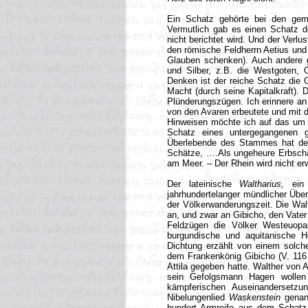
Ein Schatz gehörte bei den germ
Vermutlich gab es einen Schatz d
nicht berichtet wird. Und der Verl
den römische Feldherrn Aetius und 
Glauben schenken). Auch andere
und Silber, z.B. die Westgoten,
Denken ist der reiche Schatz die G
Macht (durch seine Kapitalkraft).
Plünderungszügen. Ich erinnere an
von den Avaren erbeutete und mit d
Hinweisen möchte ich auf das um
Schatz eines untergegangenen g
Überlebende des Stammes hat den 
Schätze, ….Als ungeheure Erbscha
am Meer. – Der Rhein wird nicht er
Der lateinische
Waltharius,
ein
jahrhundertelanger mündlicher Überl
der Völkerwanderungszeit. Die Wal
an, und zwar an Gibicho, den Vater
Feldzügen die Völker Westeuopa
burgundische und aquitanische H
Dichtung erzählt von einem solche
dem Frankenkönig Gibicho (V. 116 
Attila gegeben hatte. Walther von
sein Gefolgsmann Hagen wolle
kämpferischen Auseinanderset
Nibelungenlied
Waskenstein
genan
hundert Armreife aus dem Schatz