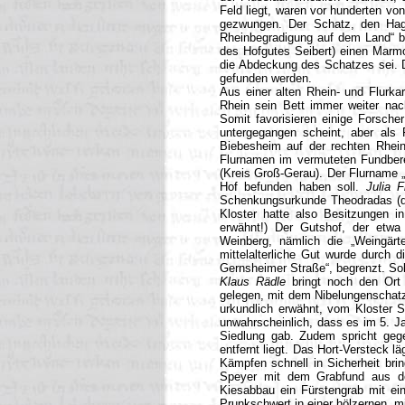
Feld liegt, waren vor hunderten vo
gezwungen. Der Schatz, den Hag
Rheinbegradigung auf dem Land“ b
des Hofgutes Seibert)
einen Marmo
die Abdeckung des Schatzes sei. De
gefunden werden.
Aus einer alten Rhein- und Flurka
Rhein sein Bett immer weiter na
Somit favorisieren einige Forsche
untergegangen scheint, aber als 
Biebesheim auf der rechten Rhein
Flurnamen im vermuteten Fundber
(Kreis Groß-Gerau). Der Flurname „
Hof befunden haben soll.
Julia F
Schenkungsurkunde Theodradas (d
Kloster hatte also Besitzungen 
erwähnt!) Der Gutshof, der etwa
Weinberg, nämlich die „Weingär
mittelalterliche Gut wurde durch 
Gernsheimer Straße“, begrenzt.
So
Klaus Rädle
bringt noch den Ort 
gelegen, mit dem Nibelungenschat
urkundlich erwähnt, vom Kloster 
unwahrscheinlich, dass es im 5. Ja
Siedlung gab. Zudem spricht ge
entfernt liegt. Das Hort-Versteck l
Kämpfen schnell in Sicherheit brin
Speyer mit dem Grabfund aus de
Kiesabbau ein Fürstengrab mit ein
Prunkschwert in einer hölzernen, mi