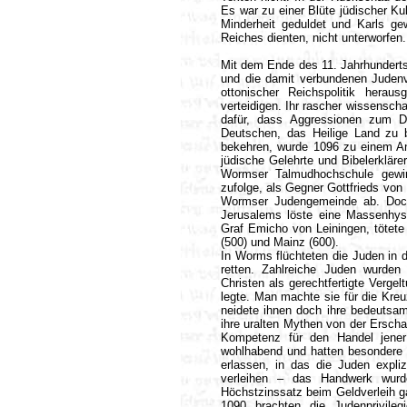
Es war zu einer Blüte jüdischer K
Minderheit geduldet und Karls ge
Reiches dienten, nicht unterworfen.
Mit dem Ende des 11. Jahrhundert
und die damit verbundenen Judenv
ottonischer Reichspolitik hera
verteidigen. Ihr rascher wissenscha
dafür, dass Aggressionen zum D
Deutschen, das Heilige Land zu 
bekehren, wurde 1096 zu einem An
jüdische Gelehrte und Bibelerklär
Wormser Talmudhochschule gewirk
zufolge, als Gegner Gottfrieds von 
Wormser Judengemeinde ab. Doch
Jerusalems löste eine Massenhys
Graf Emicho von Leiningen, tötet
(500) und Mainz (600).
In Worms flüchteten die Juden in d
retten. Zahlreiche Juden wurden
Christen als gerechtfertigte Verge
legte. Man machte sie für die Kreu
neidete ihnen doch ihre bedeutsame
ihre uralten Mythen von der Erscha
Kompetenz für den Handel jener
wohlhabend und hatten besondere Pri
erlassen, in das die Juden expl
verleihen – das Handwerk wurd
Höchstzinssatz beim Geldverleih ga
1090 brachten die Judenprivile