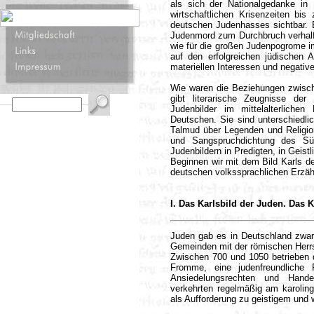
als sich der Nationalgedanke in 
wirtschaftlichen Krisenzeiten b
deutschen Judenhasses sichtbar. 
Judenmord zum Durchbruch verhalf
wie für die großen Judenpogrome im
auf den erfolgreichen jüdischen A
materiellen Interessen und negativ
Wie waren die Beziehungen zwisch
gibt literarische Zeugnisse der
Judenbilder im mittelalterliche
Deutschen. Sie sind unterschied
Talmud über Legenden und Religion
und Sangspruchdichtung des Süß
Judenbildern in Predigten, in Geistl
Beginnen wir mit dem Bild Karls d
deutschen volkssprachlichen Erzähl
I. Das Karlsbild der Juden. Das 
Juden gab es in Deutschland zwar
Gemeinden mit der römischen Herr
Zwischen 700 und 1050 betrieben d
Fromme, eine judenfreundliche 
Ansiedelungsrechten und Handel
verkehrten regelmäßig am karoling
als Aufforderung zu geistigem und 