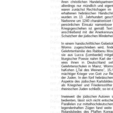
ihren christlichen Handelspartner
allerdings nur mündlich und eigen
waren zunächst Rechtsfragen im 
erhaltenen hebräischen Handsch
wurden im 13. Jahrhundert gesch
Narbonne um 1240 charakterisiert K
persönlichen Einsatz namenlose
Kriegsgeschehen ist gemäß Text
anschließend mit der Anerkennung
Schutzherr der jüdischen Minderhei
In einem handschriftlichen Gebets
Worms zugeschrieben wird, find
Gelehrtenfamilie des Rabbenu Mose
sie aus Lucca (Lombardei) mitge
liturgischer Poesie nahm Karl der 
wies ihnen in Deutschland sel
Gelehrtenschulen in Mainz, Worms
haKohen („Tal des Weinens“, 15./1
mächtiger Krieger von Gott zur Re
der Juden. In den fünf hebräisc
Aspekte des jüdischen Karlsbildes
als Kriegsherr und Friedensstift
rheinischen Juden schließt, so ist 
Inwieweit die jüdischen Autoren s
bedienten, lässt sich nicht entsch
Parallelen zur mittelhochdeutschen
legendenhaften Zügen fand weite 
Rolandsliedes des Pfaffen Konra