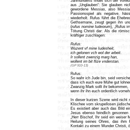
Jahrhunderts findet sich der Vorw
aus „Unglauben“: Sie glauben nic
gewordene Messias, also Messia
Passionsspiel als negative, häs
wiederholt. Rufus führt die Ehebre
Gethsemane, zeugt gegen ihn und 
(
rufus nomine Iudeorum
), „Rufus i
Tötung Christi dar: Als die römis
kräftiger zuschlagen:
Rufus:
Wuzent vf mine Iudesheit,
ich gelonen vch wol der arbeit
Ir sollent zwenzig marg han,
wollent irn bit flize vnderstan.
(GP 910-13)
Rufus:
So wahr ich Jude bin, seid versiche
dass ich euch eure Mühe gut lohne
Zwanzig Mark sollt ihr bekommen,
wenn ihr ihn euch ordentlich vorne
In dieser kurzen Szene wird nicht 
Klischee vom skrupellosen jüdisc
Es existiert aber auch das Bild e
Jesus ebenso feindlich gesonnen 
„Herr Bischof, Ihr seid ein weiser
Heilung seines Ohres, das ihm P
Kontakt zu einem Wunder Christi, ö