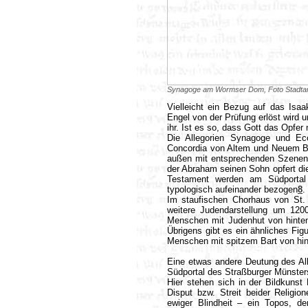
Synagoge am Wormser Dom, Foto Stadta
Vielleicht ein Bezug auf das Isa
Engel von der Prüfung erlöst wird u
ihr. Ist es so, dass Gott das Opfer 
Die Allegorien Synagoge und Ec
Concordia von Altem und Neuem Bu
außen mit entsprechenden Szenen 
der Abraham seinen Sohn opfert die
Testament werden am Südportal
typologisch aufeinander bezogen
8
.
Im staufischen Chorhaus von St. 
weitere Judendarstellung um 120
Menschen mit Judenhut von hinten
Übrigens gibt es ein ähnliches Fi
Menschen mit spitzem Bart von hint
Eine etwas andere Deutung des Al
Südportal des Straßburger Münste
Hier stehen sich in der Bildkunst
Disput bzw. Streit beider Religi
ewiger Blindheit – ein Topos, de