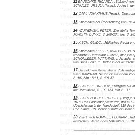
11
BAUSCHKE, RICARDA: „Süßkind von Trim
SCHULZE, URSULA (Hrsg.):
Juden in der
12
CARL VON KRAUS (Hrsg.):
Deutsche
13
Zitiert nach der Übersetzung von RI
14
WAPNEWSKI, PETER: „Der fünfte Ton de
JOACHIM BUMKE, S. 268-284, hier S. 282
15
KISCH, GUIDO: „Jüdisches Recht und Ju
16
Zitiert nach KELLER, ADALBERT VON 
Nachdruck Darmstadt 1965/66, hier ‚Ein sp
SCHÖNLEBER, MATTHIAS: „,
der juden 
von Hans Folz“. In: Juden in der deutschen 
17
Berthold von Regensburg
: Vollständi
Wien 1862/1880. Neudruck mit einem Vorwo
S. 401,38ff.; Bd 1, S. 401.37.
18
SCHULZE, URSULA: „Predigten zur Juden
des Mittelalters, S. 109-133, hier S. 117.
19
SCHÜTZEICHEL, RUDOLF (Hrsg.):
D
1978. Das Passionsspiel wurde, wie 
Überlieferung in der Handschrift 919 des K
Cod. Sang. 919. Vielleicht hatte ein Mönc
20
Zitiert nach ROMMEL, FLORIAN: ,Judenf
deutschen Literatur des Mittelalters, S. 18