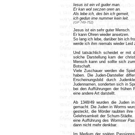
Iesus ist ein vil guder man.
Er kan wol seczen oren an.
Als lebe ich, des bin ich gemeit,
ich gedun ime nummer kein leit.
(GP 749-752)
Jesus ist ein sehr guter Mensch.
Er kann Ohren wieder ansetzen.
So lang ich lebe, darüber bin ich fro
werde ich ihm niemals wieder Leid 
Und tatsächlich scheidet er mit 
solche Darstellung kam der christ
Mensch kann und sollte sich zum 
Botschaft.
Viele Zuschauer werden die Spie
haben. Die Juden-Darsteller diff
Erscheinungsbild durch Judenkl
Judennamen, sonderten sich in Sp
bei den Aufführungen der frühen 
eine andere Art darstellt.
Ab 1348/49 wurden die Juden in 
gemacht. Die Juden in Worms wurden
gesteckt, die Mörder raubten ihre
Gelehrsamkeit der Schum-Städte. 
eine Aufführung des
Wormser Pass
dann nicht mehr denkbar.
Im Medium der späten Passionssp