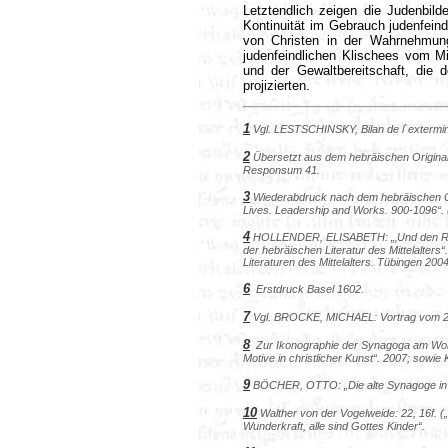
Letztendlich zeigen die Judenbild
Kontinuität im Gebrauch judenfein
von Christen in der Wahrnehmung
judenfeindlichen Klischees vom Mi
und der Gewaltbereitschaft, die 
projizierten.
1
Vgl. LESTSCHINSKY, Bilan de l`extermin
2
Übersetzt aus dem hebräischen Original
Responsum 41.
3
Wiederabdruck nach dem hebräischen O
Lives. Leadership and Works. 900-1096“. 
4
HOLLENDER, ELISABETH: „‚Und den Rabbe
der hebräischen Literatur des Mittelalter
Literaturen des Mittelalters
. Tübingen 2004
6
Erstdruck Basel 1602.
7
Vgl. BROCKE, MICHAEL: Vortrag vom 2
8
Zur Ikonographie der Synagoga am Wor
Motive in christlicher Kunst“. 2007; sowi
9
BÖCHER, OTTO: „Die alte Synagoge in 
10
Walther von der Vogelweide: 22, 16f. („P
Wunderkraft, alle sind Gottes Kinder“.