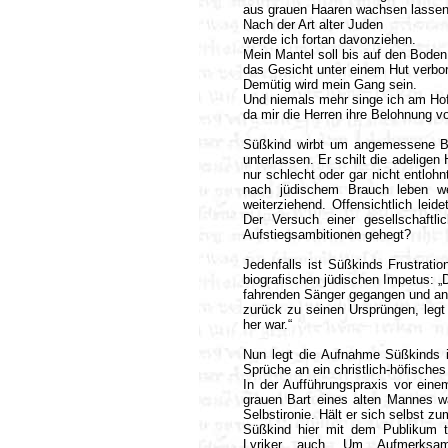
aus grauen Haaren wachsen lassen
Nach der Art alter Juden
werde ich fortan davonziehen.
Mein Mantel soll bis auf den Boden
das Gesicht unter einem Hut verbo
Demütig wird mein Gang sein.
Und niemals mehr singe ich am Hof
da mir die Herren ihre Belohnung vo
Süßkind wirbt um angemessene Be
unterlassen. Er schilt die adeligen
nur schlecht oder gar nicht entloh
nach jüdischem Brauch leben we
weiterziehend. Offensichtlich lei
Der Versuch einer gesellschaftlic
Aufstiegsambitionen gehegt?
Jedenfalls ist Süßkinds Frustra
biografischen jüdischen Impetus: „D
fahrenden Sänger gegangen und an 
zurück zu seinen Ursprüngen, legt 
her war.“
Nun legt die Aufnahme Süßkinds in
Sprüche an ein christlich-höfische
In der Aufführungspraxis vor eine
grauen Bart eines alten Mannes wa
Selbstironie. Hält er sich selbst z
Süßkind hier mit dem Publikum tr
Lyriker auch. Um Aufmerksam