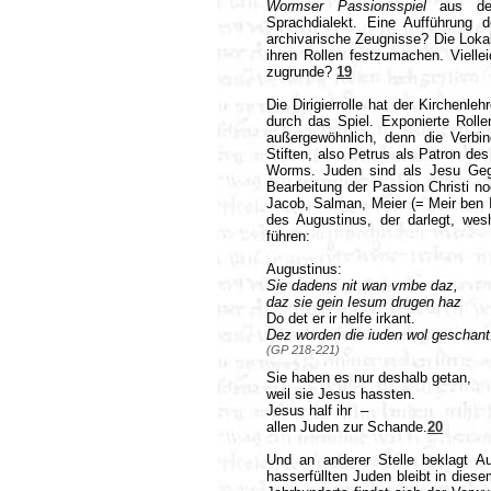
Wormser Passionsspiel
aus der 
Sprachdialekt. Eine Aufführung 
archivarische Zeugnisse? Die Loka
ihren Rollen festzumachen. Viell
zugrunde?
19
Die Dirigierrolle hat der Kirchenl
durch das Spiel. Exponierte Roll
außergewöhnlich, denn die Verb
Stiften, also Petrus als Patron de
Worms. Juden sind als Jesu Gege
Bearbeitung der Passion Christi n
Jacob, Salman, Meier (= Meir ben I
des Augustinus, der darlegt, wes
führen:
Augustinus:
Sie dadens nit w
daz sie gein Iesum drugen haz
Do det er i
Dez worden die iuden wol geschan
(GP 218-221)
Sie haben es nur deshalb getan,
weil sie Jesus hassten.
Jesus half ihr –
allen Juden zur Schande.
20
Und an anderer Stelle beklagt Au
hasserfüllten Juden bleibt in die