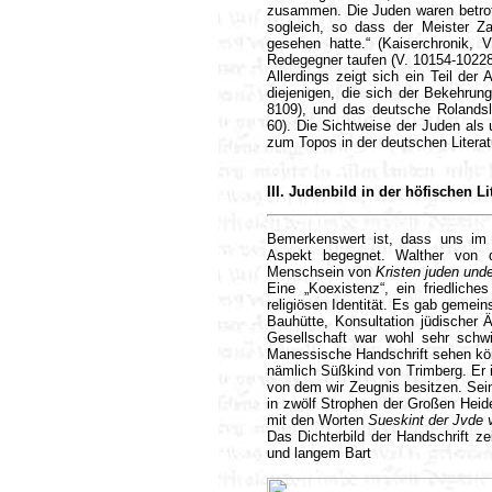
zusammen. Die Juden waren betroffe
sogleich, so dass der Meister Z
gesehen hatte.“ (Kaiserchronik, 
Redegegner taufen (V. 10154-10228
Allerdings zeigt sich ein Teil der
diejenigen, die sich der Bekehrun
8109), und das deutsche Rolandsl
60). Die Sichtweise der Juden als u
zum Topos in der deutschen Literatu
III. Judenbild in der höfischen L
Bemerkenswert ist, dass uns im 1
Aspekt begegnet. Walther von 
Menschsein von
Kristen juden und
Eine „Koexistenz“, ein friedlic
religiösen Identität. Es gab geme
Bauhütte, Konsultation jüdischer Är
Gesellschaft war wohl sehr schwi
Manessische Handschrift sehen kö
nämlich Süßkind von Trimberg. Er is
von dem wir Zeugnis besitzen. Se
in zwölf Strophen der Großen Heide
mit den Worten
Sueskint der Jvde 
Das Dichterbild der Handschrift ze
und langem Bart