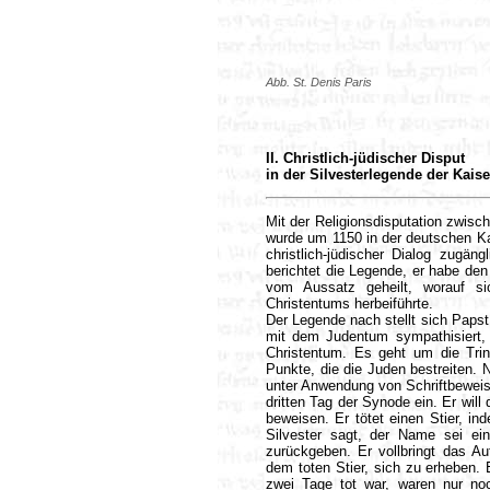
Abb. St. Denis Paris
II. Christlich-jüdischer Disput
in der Silvesterlegende der Kais
Mit der Religionsdisputation zwisc
wurde um 1150 in der deutschen Ka
christlich-jüdischer Dialog zugän
berichtet die Legende, er habe de
vom Aussatz geheilt, worauf s
Christentums herbeiführte.
Der Legende nach stellt sich Papst
mit dem Judentum sympathisiert, 
Christentum. Es geht um die Trinit
Punkte, die die Juden bestreiten. 
unter Anwendung von Schriftbeweise
dritten Tag der Synode ein. Er wil
beweisen. Er tötet einen Stier, i
Silvester sagt, der Name sei ei
zurückgeben. Er vollbringt das Au
dem toten Stier, sich zu erheben. 
zwei Tage tot war, waren nur noc