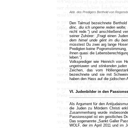
Abb. des Predigers Berthold von Regensb
Den Talmud bezeichnete Berthold a
dinc, diu ich ungerne reden wolte;
nicht rede.“) und anschließend ve
seiner Zuhörer: „Fragt einen Jude
dem himel unde gênt im diu bein
müsstest Du zwei arg lange Hose
Predigten keine Pogromstimmung, 
ihnen quasi die Lebensberechtigun
leben.“)
Volksprediger wie Heinrich von H
ungetriuwen
und
stinkenden juden
Zeichen, das vom Höllengesta
bezeichnete und sie mit Schwein
haben den Hass auf die jüdischen A
VI. Judenbilder in den Passionss
Als Argument für den Antijudaism
die Juden zu Mördern Christi erk
Zusammenhang wurde insbesondere 
Passionsspiel ist ein geistliches 
Das sogenannte „Sankt Galler Pas
WOLF, der im April 2011 und im Jun