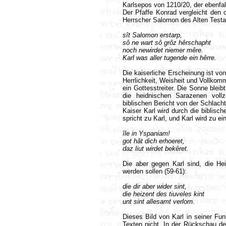
Karlsepos von 1210/20, der ebenfall
Der Pfaffe Konrad vergleicht den 
Herrscher Salomon des Alten Testa
sît Salomon erstarp,
sô ne wart sô grôz hêrschapht
noch newirdet niemer mêre.
Karl was aller tugende ein hêrre.
Die kaiserliche Erscheinung ist v
Herrlichkeit, Weisheit und Vollkom
ein Gottesstreiter. Die Sonne ble
die heidnischen Sarazenen voll
biblischen Bericht von der Schlacht
Kaiser Karl wird durch die biblisch
spricht zu Karl, und Karl wird zu 
île in Yspaniam!
got hât dich erhoeret,
daz liut wirdet bekêret.
Die aber gegen Karl sind, die Hei
werden sollen (59-61):
die dir aber wider sint,
die heizent des tiuveles kint
unt sint allesamt verlorn
.
Dieses Bild von Karl in seiner Fun
Texten nicht. In der Rückschau de