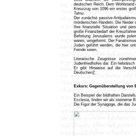
deutschen Reich. Dem Wohlstand d
Kreuzzug von 1096 ein erstes gr
Tatnu
.
Der zunächst passive Antijudaism
mörderischen Handeln. Die Neider 
Ihre finanzielle Situation und pe
große Finanzbedarf der Kreuzfahrer
Befreiung Jerusalems wurde polem
waren, umgeformt. Der Fanatismus
Juden geführt werden, die hier un
Feinde seien.
Literarische Zeugnisse zunehme
Judenfriedhofes dar. Ein hebräisch
Er gibt Hinweise auf die Versch
Deutschen
7
.
Exkurs: Gegenüberstellung von 
Ein Beispiel der bildhaften Darste
Ecclesia, finden wir als steinern
Die Figur der Synagoge, die das Ju