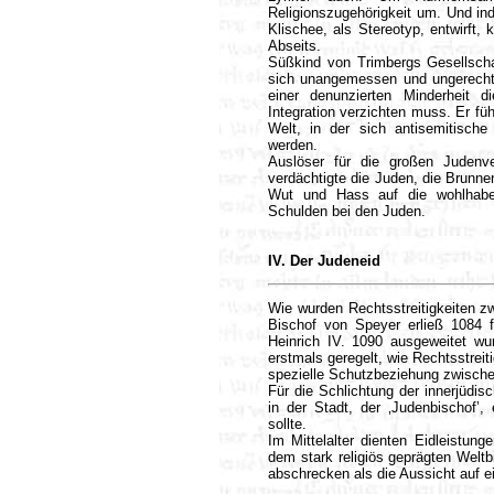
Religionszugehörigkeit um. Und ind
Klischee, als Stereotyp, entwirft,
Abseits.
Süßkind von Trimbergs Gesellscha
sich unangemessen und ungerecht b
einer denunzierten Minderheit d
Integration verzichten muss. Er füh
Welt, in der sich antisemitische
werden.
Auslöser für die großen Judenv
verdächtigte die Juden, die Brunne
Wut und Hass auf die wohlhaben
Schulden bei den Juden.
IV. Der Judeneid
Wie wurden Rechtsstreitigkeiten 
Bischof von Speyer erließ 1084 f
Heinrich IV. 1090 ausgeweitet w
erstmals geregelt, wie Rechtsstrei
spezielle Schutzbeziehung zwische
Für die Schlichtung der innerjüdi
in der Stadt, der ‚Judenbischof’,
sollte.
Im Mittelalter dienten Eidleistun
dem stark religiös geprägten Weltb
abschrecken als die Aussicht auf e