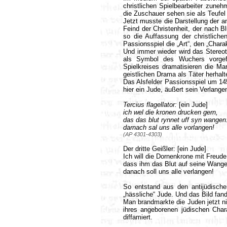
christlichen Spielbearbeiter zun
die Zuschauer sehen sie als Teufel
Jetzt musste die Darstellung der a
Feind der Christenheit, der nach B
so die Auffassung der christlichen
Passionsspiel die „Art“, den „Char
Und immer wieder wird das Stereot
als Symbol des Wuchers vorgefüh
Spielkreises dramatisieren die M
geistlichen Drama als Täter herhalt
Das Alsfelder Passionsspiel um 1450
hier ein Jude, äußert sein Verlangen
Tercius flagellator:
[ein Jude]
ich wel die kronen drucken gern,
das das blut rynnet uff syn wangen
darnach sal uns alle vorlangen!
(AP 4301-4303)
Der dritte Geißler: [ein Jude]
Ich will die Dornenkrone mit Freude
dass ihm das Blut auf seine Wangen
danach soll uns alle verlangen!
So entstand aus den antijüdische
„hässliche“ Jude. Und das Bild fand
Man brandmarkte die Juden jetzt n
ihres angeborenen jüdischen Char
diffamiert.