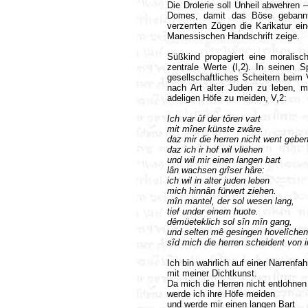
Die Drolerie soll Unheil abwehren
Domes, damit das Böse gebann
verzerrten Zügen die Karikatur ein
Manessischen Handschrift zeige.
Süßkind propagiert eine moralis
zentrale Werte (I,2). In seinen 
gesellschaftliches Scheitern beim
nach Art alter Juden zu leben, 
adeligen Höfe zu meiden, V,2:
Ich var ûf der tôren vart
mit mîner künste zwâre.
daz mir die herren nicht went geben
daz ich ir hof wil vliehen
und wil mir einen langen bart
lân wachsen grîser hâre:
ich wil in alter juden leben
mich hinnân fürwert ziehen.
mîn mantel, der sol wesen lang,
tief under einem huote.
dêmüeteklich sol sîn mîn gang,
und selten mê gesingen hovelîchen
sîd mich die herren scheident von i
Ich bin wahrlich auf einer Narrenfah
mit meiner Dichtkunst.
Da mich die Herren nicht entlohnen
werde ich ihre Höfe meiden
und werde mir einen langen Bart