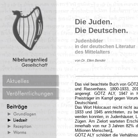
Die Juden.
Die Deutschen.
Judenbilder
in der deutschen Literatur
des Mittelalters
von Dr. Ellen Bender
Das viel beachtete Buch von GÖTZ
und Rassenhass. 1800-1933, 201
angeregt. GÖTZ ALY, 1947 in Hei
Preisträger im Kampf gegen Vorurt
Deutschland.
Das Wort Holocaust reicht nicht a
1933 und 1945 anrichteten, zu be
werden konnten, in Judenhäuser, L
Zügen. Am Zielort warteten Ers
innerhalb von nur 3 Jahren 82% d
Millionen Menschen
1
.
GÖTZ ALY schildert die Verhältni