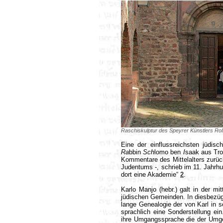
Raschiskulptur des Speyrer Künstlers Rolf 
Eine der einflussreichsten jüdi
Ra
bbin
Sch
lomo ben
I
saak aus Tr
Kommentare des Mittelalters zurüc
Judentums -, schrieb im 11. Jahr
dort eine Akademie“
2
.
Karlo Manjo (hebr.) galt in der mi
jüdischen Gemeinden. In diesbezüg
lange Genealogie der von Karl in 
sprachlich eine Sonderstellung ei
ihre Umgangssprache die der Umgeb