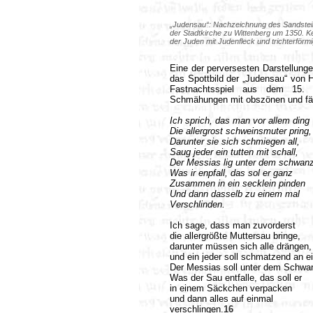
„Judensau“: Nachzeichnung des Sandstei
der Stadtkirche zu Wittenberg um 1350. 
der Juden mit Judenfleck und trichterför
Eine der perversesten Darstellungen
das Spottbild der „Judensau“ von 
Fastnachtsspiel aus dem 15. J
Schmähungen mit obszönen und fä
Ich sprich, das man vor allem ding
Die allergrost schweinsmuter pring,
Darunter sie sich schmiegen all,
Saug jeder ein tutten mit schall,
Der Messias lig unter dem schwanz
Was ir enpfall, das sol er ganz
Zusammen in ein secklein pinden
Und dann dasselb zu einem mal
Verschlinden.
Ich sage, dass man zuvorderst
die allergrößte Muttersau bringe,
darunter müssen sich alle drängen,
und ein jeder soll schmatzend an e
Der Messias soll unter dem Schwan
Was der Sau entfalle, das soll er
in einem Säckchen verpacken
und dann alles auf einmal
verschlingen.
16