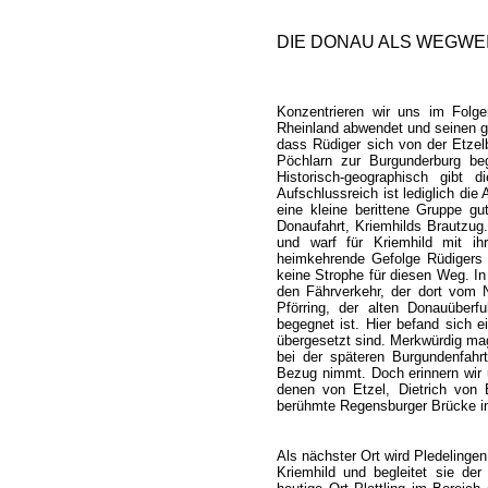
DIE DONAU ALS WEGWE
Konzentrieren wir uns im Folge
Rheinland abwendet und seinen g
dass Rüdiger sich von der Etzelb
Pöchlarn zur Burgunderburg be
Historisch-geographisch gibt d
Aufschlussreich ist lediglich di
eine kleine berittene Gruppe gu
Donaufahrt, Kriemhilds Brautzug
und warf für Kriemhild mit i
heimkehrende Gefolge Rüdigers 
keine Strophe für diesen Weg. In
den Fährverkehr, der dort vom N
Pförring, der alten Donauüber
begegnet ist. Hier befand sich 
übergesetzt sind. Merkwürdig mag
bei der späteren Burgundenfahrt
Bezug nimmt. Doch erinnern wir u
denen von Etzel, Dietrich von 
berühmte Regensburger Brücke in 
Als nächster Ort wird Pledelinge
Kriemhild und begleitet sie de