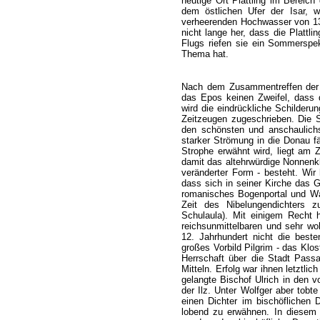
heutige Ort Plattling im Bereich
dem östlichen Ufer der Isar, 
verheerenden Hochwasser von 1378
nicht lange her, dass die Plattl
Flugs riefen sie ein Sommerspe
Thema hat.
Nach dem Zusammentreffen der Wi
das Epos keinen Zweifel, dass 
wird die eindrückliche Schilder
Zeitzeugen zugeschrieben. Die S
den schönsten und anschaulichs
starker Strömung in die Donau fä
Strophe erwähnt wird, liegt am 
damit das altehrwürdige Nonnenkl
veränderter Form - besteht. Wi
dass sich in seiner Kirche das G
romanisches Bogenportal und Wa
Zeit des Nibelungendichters 
Schulaula). Mit einigem Recht
reichsunmittelbaren und sehr w
12. Jahrhundert nicht die beste
großes Vorbild Pilgrim - das Klo
Herrschaft über die Stadt Passa
Mitteln. Erfolg war ihnen letztli
gelangte Bischof Ulrich in den v
der Ilz. Unter Wolfger aber tobt
einen Dichter im bischöflichen 
lobend zu erwähnen. In diesem 