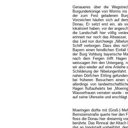
Genaueres über die Wegstreck
Burgunderkönige von Worms ins „
der zum Fest geladenen Burgu
Vorzeichen häufen sich auf dem
Donau. Er setzt erst ein, als si
lokalisiert haben, vor der angesc
die Landschaft hier völlig verä
erinnert nur noch das Altwasser,
das Lied nun durchwegs „Nibelung
Schiff verborgen. Dass dies nic
Bayern einen feindlichen Einfall
der Burg Vohburg bayerische Ma
nach dem Fergen trifft Hagen
weissagen ihm den Untergang, nu
wir also wieder auf eine Anleihe
Schilderung der Nibelungenfahrt
nahen Dörfchen Ettling gefunden
bei früheren Besuchern einen 
allerdings von landwirtschaftli
Hagen flußaufwärts bei „Moerin
Wasserfrauen verraten wurde - e
auf seine Uferseite und erschlägt 
Moeringen dürfte mit (Groß-) Mehr
Bernsteinstraße querte hier den 
floss die Donau hier dreiarmig v
berührte. Das Rinnsal der Altach 
das an Ingolstadt vorbeiführt, de