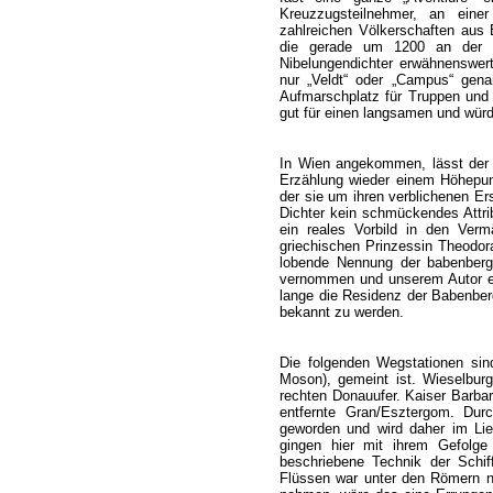
Kreuzzugsteilnehmer, an eine
zahlreichen Völkerschaften aus
die gerade um 1200 an der 
Nibelungendichter erwähnenswert
nur „Veldt“ oder „Campus“ genan
Aufmarschplatz für Truppen und
gut für einen langsamen und würd
In Wien angekommen, lässt der N
Erzählung wieder einem Höhepunkt
der sie um ihren verblichenen Er
Dichter kein schmückendes Attri
ein reales Vorbild in den Verm
griechischen Prinzessin Theodor
lobende Nennung der babenberg
vernommen und unserem Autor ent
lange die Residenz der Babenberg
bekannt zu werden.
Die folgenden Wegstationen sin
Moson), gemeint ist. Wieselburg
rechten Donauufer. Kaiser Barbaro
entfernte Gran/Esztergom. Du
geworden und wird daher im Lied
gingen hier mit ihrem Gefolge
beschriebene Technik der Schiff
Flüssen war unter den Römern ni