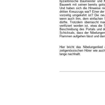
byzantinische Baumeister und K
Bauwerk mit seinen bereits goti
Und haben sich die Hinweise nic
dritten Kreuzzugs war? Einer der
vorzeitig umgekehrt ist? Die n
wenn auch ihm, dem einfachen Sä
dürfte. Trotzdem überrascht ma
verifiziert worden ist, etwa di
Beschreibung des Portals und der
Schicksals, dass der Nibelungena
Flammen aufgehen lässt und dami
Hier bricht das Nibelungenlied
zeitgenössischen Hörer wie auch
lange nachhallt.