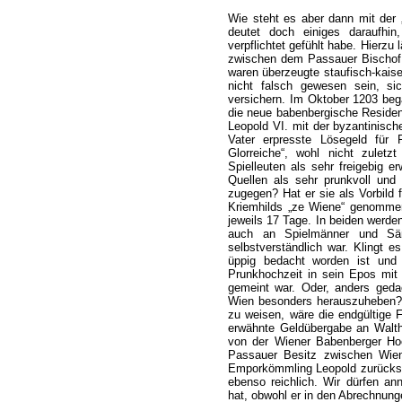
Wie steht es aber dann mit der
deutet doch einiges daraufhin
verpflichtet gefühlt habe. Hierzu
zwischen dem Passauer Bischof 
waren überzeugte staufisch-kaiser
nicht falsch gewesen sein, si
versichern. Im Oktober 1203 beg
die neue babenbergische Residen
Leopold VI. mit der byzantinisc
Vater erpresste Lösegeld für 
Glorreiche“, wohl nicht zuletz
Spielleuten als sehr freigebig e
Quellen als sehr prunkvoll und 
zugegen? Hat er sie als Vorbild 
Kriemhilds „ze Wiene“ genommen?
jeweils 17 Tage. In beiden werde
auch an Spielmänner und Säng
selbstverständlich war. Klingt 
üppig bedacht worden ist und 
Prunkhochzeit in sein Epos mit
gemeint war. Oder, anders gedac
Wien besonders herauszuheben? 
zu weisen, wäre die endgültige
erwähnte Geldübergabe an Walth
von der Wiener Babenberger Hoc
Passauer Besitz zwischen Wien 
Emporkömmling Leopold zurückst
ebenso reichlich. Wir dürfen an
hat, obwohl er in den Abrechnunge