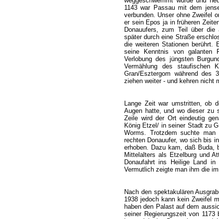
weggeschwemmt wurde und heute 
1143 war Passau mit dem jensei
verbunden. Unser ohne Zweifel or
er sein Epos ja in früheren Zeite
Donauufers, zum Teil über die 
später durch eine Straße erschlo
die weiteren Stationen berührt. 
seine Kenntnis von galanten 
Verlobung des jüngsten Burgunde
Vermählung des staufischen Ka
Gran/Esztergom während des 3. 
ziehen weiter - und kehren nicht 
Lange Zeit war umstritten, ob d
Augen hatte, und wo dieser zu s
Zeile wird der Ort eindeutig ge
König Etzel/ in seiner Stadt zu
Worms. Trotzdem suchte man di
rechten Donauufer, wo sich bis i
erhoben. Dazu kam, daß Buda, b
Mittelalters als Etzelburg und 
Donaufahrt ins Heilige Land i
Vermutlich zeigte man ihm die i
Nach den spektakulären Ausgrab
1938 jedoch kann kein Zweifel me
haben den Palast auf dem aussich
seiner Regierungszeit von 1173 