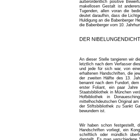
außerordentlich positive Bewer
makellosen Gestalt ist anderers
Tugenden, allen voran die bedi
deutet daraufhin, dass die Lichtg
Huldigung an die Babenberger Her
die Babenberger vom 10. Jahrhun
DER NIBELUNGENDICHT
An dieser Stelle tangieren wir d
letztlich nach dem Verfasser die
und jede für sich war, von ein
erhaltenen Handschriften, die je
der zweiten Hälfte des 13. Ja
benannt nach dem Fundort, dem g
erster Foliant, ein paar Jahr
Staatsbibliothek in München verä
Hofbibliothek in Donaueschi
mittelhochdeutschen Original am
der Stiftsbibliothek zu Sankt G
bewundern ist.
Wir haben schon festgestellt, 
Handschriften vorliegt, ein Kon
schriftlich oder mündlich überl
darstellt. Es mag verschiedene V