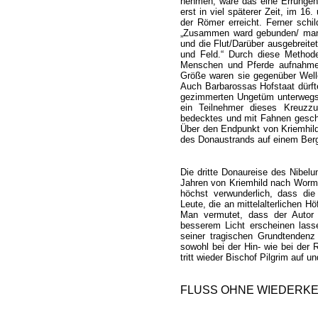
nehmen, wäre das eine Errungens
erst in viel späterer Zeit, im 16
der Römer erreicht. Ferner schil
„Zusammen ward gebunden/ manch
und die Flut/Darüber ausgebreite
und Feld.“ Durch diese Method
Menschen und Pferde aufnahmen 
Größe waren sie gegenüber Welle
Auch Barbarossas Hofstaat dürf
gezimmerten Ungetüm unterwegs 
ein Teilnehmer dieses Kreuzz
bedecktes und mit Fahnen gesch
Über den Endpunkt von Kriemhilds
des Donaustrands auf einem Berg
Die dritte Donaureise des Nibelu
Jahren von Kriemhild nach Worms
höchst verwunderlich, dass die
Leute, die an mittelalterlichen 
Man vermutet, dass der Autor 
besserem Licht erscheinen lasse
seiner tragischen Grundtendenz
sowohl bei der Hin- wie bei der
tritt wieder Bischof Pilgrim auf 
FLUSS OHNE WIEDERK