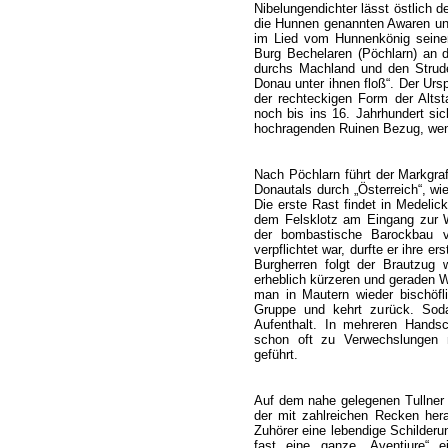
Nibelungendichter lässt östlich 
die Hunnen genannten Awaren und 
im Lied vom Hunnenkönig seine
Burg Bechelaren (Pöchlarn) an 
durchs Machland und den Strude
Donau unter ihnen floß“. Der Urs
der rechteckigen Form der Alts
noch bis ins 16. Jahrhundert sic
hochragenden Ruinen Bezug, wenn 
Nach Pöchlarn führt der Markgraf 
Donautals durch „Österreich“, w
Die erste Rast findet in Medelic
dem Felsklotz am Eingang zur W
der bombastische Barockbau v
verpflichtet war, durfte er ihre 
Burgherren folgt der Brautzug 
erheblich kürzeren und geraden
man in Mautern wieder bischöfli
Gruppe und kehrt zurück. Sod
Aufenthalt. In mehreren Handsc
schon oft zu Verwechslungen 
geführt.
Auf dem nahe gelegenen Tullner F
der mit zahlreichen Recken her
Zuhörer eine lebendige Schilderun
fast eine ganze „Aventiure“ ei