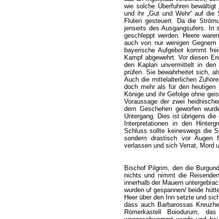
wie solche Überfuhren bewältigt
und ihr „Gut und Wehr“ auf die 
Fluten gesteuert. Da die Strömu
jenseits des Ausgangsufers. In
geschleppt werden. Heere waren
auch von nur wenigen Gegnern i
bayerische Aufgebot kommt frei
Kampf abgewehrt. Vor diesen Ere
den Kaplan unvermittelt in den
prüfen. Sie bewahrheitet sich, al
Auch die mittelalterlichen Zuhör
doch mehr als für den heutigen 
Könige und ihr Gefolge ohne geis
Voraussage der zwei heidnischen
dem Geschehen geworfen wurde,
Untergang. Dies ist übrigens die 
Interpretationen in den Hinter
Schluss sollte keineswegs die S
sondern drastisch vor Augen 
verlassen und sich Verrat, Mord 
Bischof Pilgrim, den die Burgun
nichts und nimmt die Reisenden 
innerhalb der Mauern untergebrac
wurden uf gespannen/ beide hütte
Heer über den Inn setzte und sich
dass auch Barbarossas Kreuzheer
Römerkastell Boiodurum, da