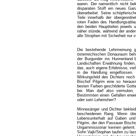
waren. Der namentlich nicht be
disparaten Stoff ein neues Ganz
überarbeitet. Seine schöpferisc
Teile innerhalb der übergeor
roten Faden des Handlungsablau
den beiden Hauptteilen jeweils 
näher stünde, während der ander
alle Strophen mit Sicherheit nur
Die bestehende Lehrmeinung g
österreichischen Donauraum beh
der Burgunder ins Hunnenland b
Landschaften Erwähnung finden, 
das, auch eigene Erlebnisse, viel
in die Handlung eingeflossen
Wirkungsfeld des Dichters noch 
Bischof Pilgrim eine so heraus
besten Farben geschilderte Gottes
bei. Man darf also vermuten,
Bestimmten einen Gefallen erwe
oder sein Lehensherr?
Minnesänger und Dichter bekleide
bescheidenen Rang. Wenn über
Lebensunterhalt auf Gaben und
Pilgrim, der den Passauer Bischof
Ungarnmissionar kennen gelernt.
Sohn Vajk/Stephan taufen zu lass