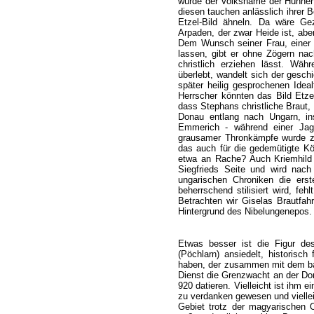
wurde der Volksname der Hunnen 
diesen tauchen anlässlich ihrer B
Etzel-Bild ähneln. Da wäre Gez
Arpaden, der zwar Heide ist, abe
Dem Wunsch seiner Frau, einer 
lassen, gibt er ohne Zögern nac
christlich erziehen lässt. Wä
überlebt, wandelt sich der gesch
später heilig gesprochenen Ideal
Herrscher könnten das Bild Etzel
dass Stephans christliche Braut
Donau entlang nach Ungarn, ins
Emmerich - während einer Jagd
grausamer Thronkämpfe wurde zwa
das auch für die gedemütigte K
etwa an Rache? Auch Kriemhild 
Siegfrieds Seite und wird nac
ungarischen Chroniken die erste
beherrschend stilisiert wird, feh
Betrachten wir Giselas Brautfah
Hintergrund des Nibelungenepos.
Etwas besser ist die Figur des
(Pöchlarn) ansiedelt, historisc
haben, der zusammen mit dem bay
Dienst die Grenzwacht an der Do
920 datieren. Vielleicht ist ihm 
zu verdanken gewesen und viellei
Gebiet trotz der magyarischen Ob