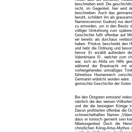
beschrieben wird. Die geschichtli
nicht, im Gegenteil, hier wird 
beschrieben. Auch das germanisc
beruht, schildert ihn als grausa
Namensversion Gudrun) nur desh
zu ermorden, um in den Besitz d
völliger Umkehrung zum späteren
Geschichte fußt offenbar auf Mi
wir bereits als durchaus verläs
haben. Priskos beschreibt den H
und hebt die Ordnung und beson
hervor. Er erzählt außerdem di
Valentinians III., welcher zum c
war, sich an Attila um Hilfe g
während der Brautnacht mit ei
vorhergehendes unmäßiges Trink
führerlose Hunnenreich zerschl
Germanin erdolcht worden wäre. 
gemischte Geschichte der Goten v
Bei den Ostgoten entstand indesse
nämlich die des weisen Völkerlen
und der die besiegten Könige in 
Davon profitierten offenbar die
schmeichelhaften Namen „Väterch
dass er ironisch gemeint sein kö
Nibelungenlied. Doch die Hero
christlichen König-Artus-Mythos