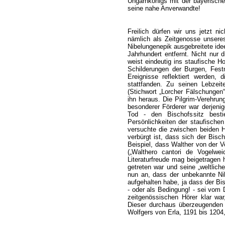
Ungarnkönigs mit der bayerischen
seine nahe Anverwandte!
Freilich dürfen wir uns jetzt n
nämlich als Zeitgenosse unsere
Nibelungenepik ausgebreitete idee
Jahrhundert entfernt. Nicht nur
weist eindeutig ins staufische Ho
Schilderungen der Burgen, Fes
Ereignisse reflektiert werden,
stattfanden. Zu seinen Lebzei
(Stichwort „Lorcher Fälschungen“
ihn heraus. Die Pilgrim-Verehrun
besonderer Förderer war derjenig
Tod - den Bischofssitz besti
Persönlichkeiten der staufische
versuchte die zwischen beiden H
verbürgt ist, dass sich der Bis
Beispiel, dass Walther von der Vo
(„Walthero cantori de Vogelwei
Literaturfreude mag beigetragen h
getreten war und seine „weltlich
nun an, dass der unbekannte Ni
aufgehalten habe, ja dass der Bi
- oder als Bedingung! - sei vom
zeitgenössischen Hörer klar war
Dieser durchaus überzeugenden 
Wolfgers von Erla, 1191 bis 1204