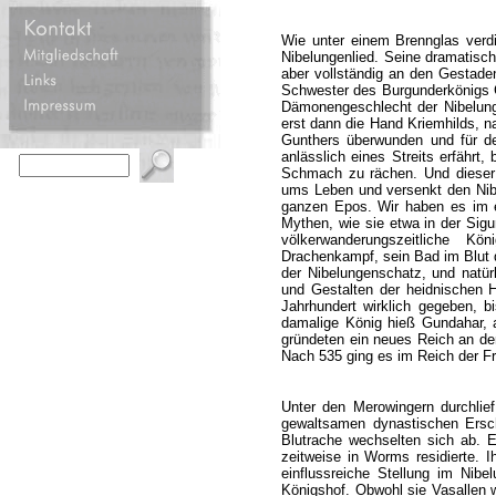
Wie unter einem Brennglas verdi
Nibelungenlied. Seine dramatisch
aber vollständig an den Gestaden
Schwester des Burgunderkönigs Gu
Dämonengeschlecht der Nibelunge
erst dann die Hand Kriemhilds, na
Gunthers überwunden und für de
anlässlich eines Streits erfährt
Schmach zu rächen. Und dieser b
ums Leben und versenkt den Nibe
ganzen Epos. Wir haben es im e
Mythen, wie sie etwa in der Sigu
völkerwanderungszeitliche Kö
Drachenkampf, sein Bad im Blut 
der Nibelungenschatz, und natürl
und Gestalten der heidnischen 
Jahrhundert wirklich gegeben, b
damalige König hieß Gundahar, 
gründeten ein neues Reich an de
Nach 535 ging es im Reich der F
Unter den Merowingern durchlie
gewaltsamen dynastischen Erschü
Blutrache wechselten sich ab. Ei
zeitweise in Worms residierte. 
einflussreiche Stellung im Nibe
Königshof. Obwohl sie Vasallen w