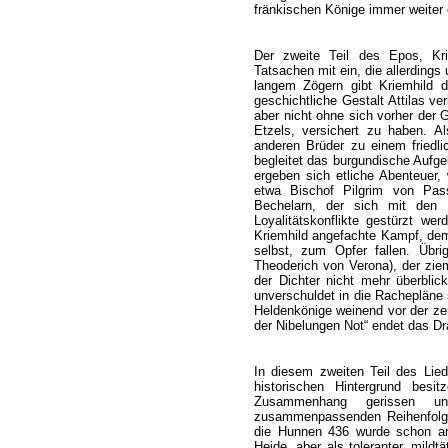
fränkischen Könige immer weiter 
Der zweite Teil des Epos, Krie
Tatsachen mit ein, die allerding
langem Zögern gibt Kriemhild 
geschichtliche Gestalt Attilas ve
aber nicht ohne sich vorher der 
Etzels, versichert zu haben. A
anderen Brüder zu einem friedli
begleitet das burgundische Aufge
ergeben sich etliche Abenteuer, 
etwa Bischof Pilgrim von Pas
Bechelarn, der sich mit den 
Loyalitätskonflikte gestürzt w
Kriemhild angefachte Kampf, dem s
selbst, zum Opfer fallen. Übri
Theoderich von Verona), der ziem
der Dichter nicht mehr überblic
unverschuldet in die Rachepläne 
Heldenkönige weinend vor der zers
der Nibelungen Not“ endet das D
In diesem zweiten Teil des Lied
historischen Hintergrund besi
Zusammenhang gerissen und
zusammenpassenden Reihenfolge
die Hunnen 436 wurde schon ang
Heide, aber als toleranter, mildt