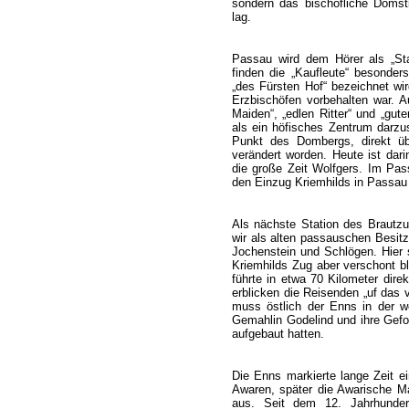
sondern das bischöfliche Doms
lag.
Passau wird dem Hörer als „Stad
finden die „Kaufleute“ besonders
„des Fürsten Hof“ bezeichnet wir
Erzbischöfen vorbehalten war. 
Maiden“, „edlen Ritter“ und „gut
als ein höfisches Zentrum darzus
Punkt des Dombergs, direkt ü
verändert worden. Heute ist dar
die große Zeit Wolfgers. Im Pas
den Einzug Kriemhilds in Passau
Als nächste Station des Brautzu
wir als alten passauschen Besit
Jochenstein und Schlögen. Hier 
Kriemhilds Zug aber verschont b
führte in etwa 70 Kilometer dire
erblicken die Reisenden „uf das v
muss östlich der Enns in der w
Gemahlin Godelind und ihre Gefo
aufgebaut hatten.
Die Enns markierte lange Zeit e
Awaren, später die Awarische M
aus. Seit dem 12. Jahrhunder