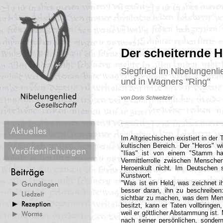
Der scheiternde H
Siegfried im Nibelungenli
und in Wagners "Ring"
von Doris Schweitzer
Im Altgriechischen existiert in de
kultischen Bereich. Der "Heros" wi
"Ilias" ist von einem "Stamm h
Vermittlerrolle zwischen Mensche
Heroenkult nicht. Im Deutschen 
Kunstwort.
"Was ist ein Held, was zeichnet ih
besser daran, ihn zu beschreiben:
sichtbar zu machen, was dem Mensc
besitzt, kann er Taten vollbringen
weil er göttlicher Abstammung ist.
nach seiner persönlichen, sond