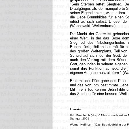
"Sein Sterben rettet Siegfried. D
Draufgänger, als der manipulierte 
seiner Eigentlichkeit, wie sie ih
die Liebe Brünnhildes für einen 
erlöst zu sich selbst, Erlöser de
(Wapnewski: Weltendrama)
Die Macht der Götter ist gebroche
einer Welt, in der das Böse do
Siegfried des Nibelungenliedes st
Bubenstück, tödlich bestraft für 
des großen Weltenplans, Teil von 
Schuld auf sich lud, der Gott, der
auch den Vertrag mit dem Bösen ei
Gott, gebunden in seinem eigenen S
somit ihre Funktion aufhebt, die
eigenen Aufgabe auszuliefern." (Wa
Erst mit der Rückgabe des Rings a
und das von ihm bestimmte Liebes
Mit ihrem Tod kehren Brünnhilde un
das Zeichen für eine bessere Welt.
Literatur
Udo Bermbach (Hrsg) "Alles ist nach seiner 
Stuttgart 2001
Werner Hoffmann "Das Siegfriedbild in der