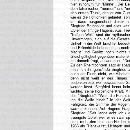
hier synonym für "Minne". Der Be
dem lateinischen "memori" und "me
den ersten Trunk, den er von Gut
wie es die Höflichkeit gebietet, s
ist, dass ausgerechnet dieser he
Siegfried Brünnhilde und alles wa
Opfer der Intrige Hagens. Aus Tre
"list'gen Welt" sind die mythische
Unvermögen, sich auf die Gesetze 
Unheil in die Welt brachte, bedeut
und Brünnhilde befinden sich noch
Macht und Besitz noch nichts si
Gleichgültigkeit gegenüber materiel
ihn danach fragt, antwortet er: "D
Zu den Rheintöchtern sagt er späte
miss' ich ihn gern." Da Siegfried an
auch der Fluch nicht, wie Alberic
denn nicht weiß er des Ringes W
bedenkenlose, weil bewusstlose Ges
werden lässt. Siegfried kennt kein
wichtig, seine körperliche Kraft. 
des "Siegfried": "Wem die Furcht di
ihn die Welle hinab." In der Wel
Fähigkeit, die Stimme der Vögel 
warnen können. Auf Hagens Frage
Siegfried: "Seit lange acht ich /
traurigste Opfer, weil er es zwar s
nicht mehr den einstigen Helden, 
1933 als "Hanswurst, Lichtgott und