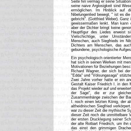
Seite hin vermag er seine Situatio
seine naive Arglosigkeit sind Wes
ermöglichen. Im Hinblick auf die
Nibelungenlied bewegt, " ist es die
gebricht". (Gottfried Weber). Ganz
gewissermaßen lenkt. Man kann d
aber der Dichter bringt keine geno
Hauptfigur des Liedes erweist 
Vielschichtige, unter Umstände
Menschen, auch Siegfrieds im Nibe
Dichters am Menschen, das auch 
gebundene, psychologische Aufgesch
Ein psychologisch orientierter Men
hat sich in seinen Werken mit me
Motivationen für Beziehungen besch
Richard Wagner, der sich bei der
"Edda" und "Völsungasaga" stützte,
Zwei Jahre vorher hatte er ein an
Gestalt Kaiser Friedrich I. in den 
das Projekt wieder auf und erweite
der Sage", die er zur gleichen
Zusammenhänge zwischen der Barba
I. noch einen letzten König, der a
altheidnischen Siegfried verkörpert
war zu dieser Zeit die mythische 
dieser Zeit noch die unmittelbare 
der ersten Drucklegung seiner Schri
der alte Rotbart Friedrich, um ihn
das einst den grimmigen Drachen