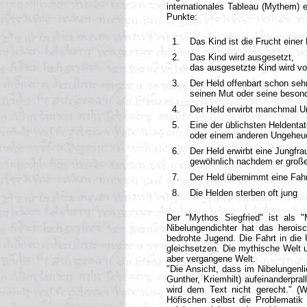
internationales Tableau (Mythem) e
Punkte:
1.
Das Kind ist die Frucht einer
2.
Das Kind wird ausgesetzt,
das ausgesetzte Kind wird vo
3.
Der Held offenbart schon sehr
seinen Mut oder seine beson
4.
Der Held erwirbt manchmal U
5.
Eine der üblichsten Heldenta
oder einem anderen Ungeheu
6.
Der Held erwirbt eine Jungfra
gewöhnlich nachdem er große
7.
Der Held übernimmt eine Fahrt
8.
Die Helden sterben oft jung
Der "Mythos Siegfried" ist als "
Nibelungendichter hat das heroi
bedrohte Jugend. Die Fahrt in die 
gleichsetzen. Die mythische Welt u
aber vergangene Welt.
"Die Ansicht, dass im Nibelungenli
Gunther, Kriemhilt) aufeinanderpra
wird dem Text nicht gerecht." (W
Höfischen selbst die Problemati