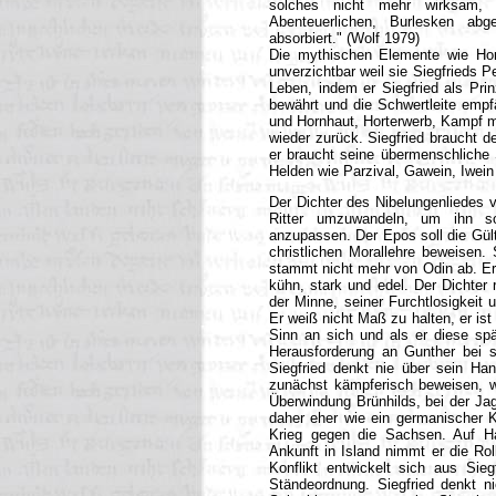
solches nicht mehr wirksam, 
Abenteuerlichen, Burlesken abg
absorbiert." (Wolf 1979)
Die mythischen Elemente wie Hor
unverzichtbar weil sie Siegfrieds P
Leben, indem er Siegfried als Pri
bewährt und die Schwertleite emp
und Hornhaut, Horterwerb, Kampf m
wieder zurück. Siegfried braucht
er braucht seine übermenschliche 
Helden wie Parzival, Gawein, Iwein 
Der Dichter des Nibelungenliedes 
Ritter umzuwandeln, um ihn so
anzupassen. Der Epos soll die Gült
christlichen Morallehre beweisen.
stammt nicht mehr von Odin ab. Er 
kühn, stark und edel. Der Dichter 
der Minne, seiner Furchtlosigkeit 
Er weiß nicht Maß zu halten, er is
Sinn an sich und als er diese spä
Herausforderung an Gunther bei 
Siegfried denkt nie über sein Han
zunächst kämpferisch beweisen, w
Überwindung Brünhilds, bei der Jag
daher eher wie ein germanischer Kr
Krieg gegen die Sachsen. Auf Ha
Ankunft in Island nimmt er die Rol
Konflikt entwickelt sich aus Sie
Ständeordnung. Siegfried denkt 