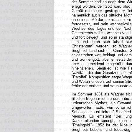
der Sommer endlich doch dem Wint
erlegt worden; der Gott ward also
Gemüt mit neuer, gesteigerter Te
namentlich auch das sittliche Mot
an seinem Mörder, somit nach Erne
fortgesetzt, und sein wechselvoll
Wechsel des Tages und der Nach
Geschlechts selbst, welches von Le
und fort bewegt, und so in ständ
sich und durch sich tatvoll s
Christentum" wurden, so Wagner, 
Siegfried "fand sich mit Christus,
er gestorben war, beklagt und gerä
und Sonnengott, aber er setzt den
aber entscheidend eingetrübt dur
hineinziehen. Siegfried ist wie P
Naivität, die den Gesetzen der hö
"Parsifal" Komposition sagte Wagne
und Wotan erlösen, auf seinen Stre
fehlte der Vorbote und so musste d
Im Sommer 1851 als Wagner sich w
Studien trugen mich so durch die D
urdeutschen Mythos, ein Gewand 
umgeworfen hatte, vermochte ic
Schönheit zu erblicken." Siegfried
Mensch. Es entsteht "Der jun
Darzustellenden sprengt, folgen 
"Rheingold"). 1852 ist der Nibel
Siegfrieds Lebens- und Todesweg 