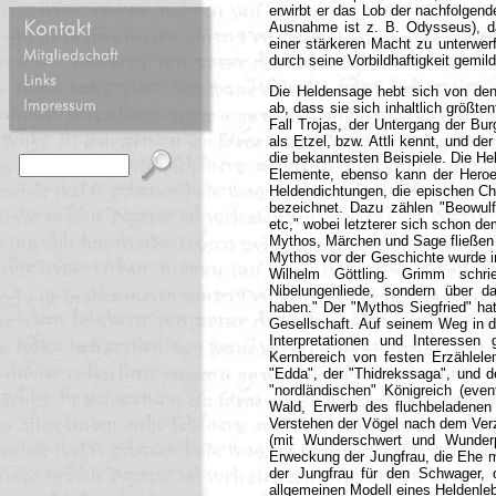
erwirbt er das Lob der nachfolgen
Ausnahme ist z. B. Odysseus), da 
einer stärkeren Macht zu unterwerf
durch seine Vorbildhaftigkeit gemi
Die Heldensage hebt sich von de
ab, dass sie sich inhaltlich größte
Fall Trojas, der Untergang der Bur
als Etzel, bzw. Attli kennt, und de
die bekanntesten Beispiele. Die Hel
Elemente, ebenso kann der Heroe
Heldendichtungen, die epischen Ch
bezeichnet. Dazu zählen "Beowulf
etc," wobei letzterer sich schon 
Mythos, Märchen und Sage fließen i
Mythos vor der Geschichte wurde 
Wilhelm Göttling. Grimm schr
Nibelungenliede, sondern über d
haben." Der "Mythos Siegfried" hat
Gesellschaft. Auf seinem Weg in di
Interpretationen und Interessen
Kernbereich von festen Erzählele
"Edda", der "Thidrekssaga", und d
"nordländischen" Königreich (eve
Wald, Erwerb des fluchbeladenen
Verstehen der Vögel nach dem Verz
(mit Wunderschwert und Wunderp
Erweckung der Jungfrau, die Ehe mi
der Jungfrau für den Schwager, d
allgemeinen Modell eines Heldenle