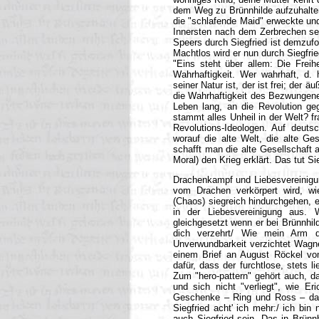
dem Weg zu Brünnhilde aufzuhalten:
die "schlafende Maid" erweckte un
Innersten nach dem Zerbrechen se
Speers durch Siegfried ist demzufo
Machtlos wird er nun durch Siegfri
"Eins steht über allem: Die Freih
Wahrhaftigkeit. Wer wahrhaft, 
seiner Natur ist, der ist frei; der
die Wahrhaftigkeit des Bezwungenen
Leben lang, an die Revolution ge
stammt alles Unheil in der Welt? fr
Revolutions-Ideologen. Auf deutsc
worauf die alte Welt, die alte Ge
schafft man die alte Gesellschaf
Moral) den Krieg erklärt. Das tut Sie
Drachenkampf und Liebesvereinig
vom Drachen verkörpert wird, wi
(Chaos) siegreich hindurchgehen, 
in der Liebesvereinigung aus.
gleichgesetzt wenn er bei Brünnhil
dich verzehrt/ Wie mein Arm d
Unverwundbarkeit verzichtet Wagne
einem Brief an August Röckel vom
dafür, dass der furchtlose, stets
Zum "hero-pattern" gehört auch, d
und sich nicht "verliegt", wie E
Geschenke – Ring und Ross – dami
Siegfried acht' ich mehr:/ ich bin 
auch Siegfried sein. Das in Brün