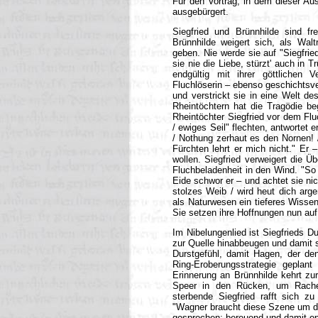
Für den Vortrag, in dem dieser A
ausgebürgert.
Siegfried und Brünnhilde sind f
Brünnhilde weigert sich, als Wal
geben. Nie werde sie auf "Siegfrie
sie nie die Liebe, stürzt' auch in 
endgültig mit ihrer göttlichen 
Fluchlöserin – ebenso geschichtsve
und verstrickt sie in eine Welt de
Rheintöchtern hat die Tragödie be
Rheintöchter Siegfried vor dem Fl
/ ewiges Seil" flechten, antwortet 
/ Nothung zerhaut es den Nornen! 
Fürchten lehrt er mich nicht." Er 
wollen. Siegfried verweigert die 
Fluchbeladenheit in den Wind. "So 
Eide schwor er – und achtet sie nich
stolzes Weib / wird heut dich arg
als Naturwesen ein tieferes Wissen
Sie setzen ihre Hoffnungen nun auf
Im Nibelungenlied ist Siegfrieds 
zur Quelle hinabbeugen und damit 
Durstgefühl, damit Hagen, der de
Ring-Eroberungsstrategie geplant
Erinnerung an Brünnhilde kehrt zur
Speer in den Rücken, um Rache
sterbende Siegfried rafft sich z
"Wagner braucht diese Szene um der
gesprochen: bereuend und damit ent