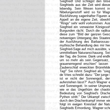
Siegfried! Und schlägst den bö
Siegfrieds aus der Zeit wird dies
lebendig. Sein Wesen kommt in 
Nibelungenstoff wird so für Wag
Rückführung sagenhafter Figuren au
Appell an die eigene Zeit, obwoh
"Rings" sehr wohl vorkommen. Aus d
Siegfried ein verwaister Königss
Burgunden rächt. Durch die radika
diese zum "Bild der ganzen Gesc
notwenigen Untergang des Staates 
der Ausführung des Barbarossas-
mythische Behandlung des mir hier
Siegfried-Sage auf mich ausübte, 
unmittelbare Naturanschauung. Sei
der Tag, die Sonne. Dank und end
um so mehr als sein Gegensatz, di
grauenerregend erschien" lassen
Zauberschlaf erweckten Brünnhilde d
Tag!" Sie rühmt Siegfried als "si
de Vries schreibt dazu: "Der junge
ist er nicht der Sonnengott, d
auferstehen lässt?" Auch Wagner er
und Sonnengott. In seiner Ursprungs
wie er das Ungethüm der chaotisc
Bedeutung von Siegfried's Drac
Python stritt." Der Urkampf zwis
durch den Drachenkampf immer wied
folgt im ewigen Kreislauf der Nat
Siegfrieds Ermordung. Wagner schre