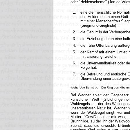
oder "Heldenschema" (Jan de Vries
1.
eine die menschliche Normali
des Helden durch einen Gott
mit einer Menschenfrau Siegm
(Siegmund-Sieglinde)
2.
die Geburt in der Verborgenhe
3.
die Erziehung durch eine ha
4.
die frühe Offenbarung außerg
5.
der Kampf mit einem Untier, m
Initialisierung, welche
6.
die Unverwundbarkeit oder d
Folge hat.
7.
die Befreiung und erotische E
Überwindung einer außergewöh
(siehe Udo Bermbach: Der Ring des Nibelun
Bei Wagner spielt der Gegensatz 
künstlicher Welt (Gibichungenh
Waldvogels mit der des Wellenges
unzerstörbaren Natur ist. Wagner n
wenn der Waldvogel singt, vor un
Mutter. "Gewiß sagt er mir was, - 
Brünnhilde, zu der ihn der Waldvoge
zuerst, dass die erweckte Brünnhi
wonniges Kind, deine Mutter kehrt 