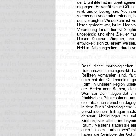
der Brünhilde hat im übertragene
ergangen. Er verrät seine Göttin, 
wird, und er betrügt sie. Auch se
sterbenden Vegetation erinnert,
der verjüngten Wiederkehr ist v
Heros gedacht war, ist im Lied vo
Verbreitung fand. Hier ist Siegfr
ungebärdig und ohne Ziel, er m
Riesen Kuperan kämpfen, ehe e
entwickelt sich zu einem weisen,
Held im Nibelungenlied - durch Ver
Dass diese mythologischen V
Burchardzeit hineingewirkt 
Relikten vorhanden sind, fäl
doch hat der Göttinnenkult ger
Form in unserer Region überl
drei Beden oder Bethen, die 
Wormser Dom abgebildet sin
fränkischen Prinzessinnen umf
die Tatsachen sprechen dagege
in dem Buch "Mythologische L
verschiedenen Beiträgen nach
diverser Abbildungen zu se
Kirchen, vor allem im bayer
Raum. Meistens tragen sie ähn
auch in den Farben weiß-rot
haben die Symbole der Göttin