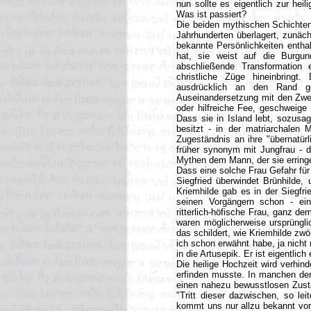
nun sollte es eigentlich zur hei
Was ist passiert?
Die beiden mythischen Schichten
Jahrhunderten überlagert, zunächs
bekannte Persönlichkeiten enthal
hat, sie weist auf die Burgun
abschließende Transformation e
christliche Züge hineinbringt
ausdrücklich an den Rand g
Auseinandersetzung mit den Zwer
oder hilfreiche Fee, geschweige
Dass sie in Island lebt, sozusag
besitzt - in der matriarchalen 
Zugeständnis an ihre "übernatürl
früher synonym mit Jungfrau - di
Mythen dem Mann, der sie erringe
Dass eine solche Frau Gefahr für 
Siegfried überwindet Brünhilde,
Kriemhilde gab es in der Siegfri
seinen Vorgängern schon - ein
ritterlich-höfische Frau, ganz d
waren möglicherweise ursprüngli
das schildert, wie Kriemhilde zw
ich schon erwähnt habe, ja nicht
in die Artusepik. Er ist eigentlic
Die heilige Hochzeit wird verhind
erfinden musste. In manchen der
einen nahezu bewusstlosen Zusta
"Tritt dieser dazwischen, so le
kommt uns nur allzu bekannt vor,