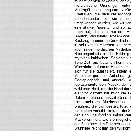
musste er sich bewähren, der Zy
hierarchische Ordnungen entwi
Muttergöttinnen langsam zurü
Ehefrauen, die sich die Monog
unbedeutender, bis sie schli
umgewandelt wurden, wie wir no
eine stärke Präsenz, und so tau
Feen auf, die nicht nur den He
(Avalon, Venusberg, Rosen- oder
Rückzug in einen außerzeitliche
in sehr vielen Märchen beschrie
auch in den nordischen Mythologi
Nibelungenlieds in der Edda g
mythisch-kultischen Schichten 
Téne-Zeit, an. Natürlich kommt 
Waberlohe auf ihrem Hindinsfelsen
sich für sie qualifiziert, inde
Mittelalter gern als Antichrist
Georgslegende und andere), w
repräsentierte den Aspekt der U
wirklicher Held, der die Hand de
erst vor kurzem hat mich die Ge
Delphi tötete und anschließend do
nicht mehr als Machtsymbol, s
Siegfried, die Lichtgestalt, töt
Inspiration verleiht: er kann die
der sich unaufhörlich selbst ver
Maske erinnert, wie sie mögliche
der Sieg über den Drachen auch i
Brünhilde reicht ihm den Willkom