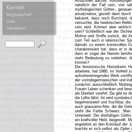
Amazonen dachte. Vorstellunge
natürlich der Fall sein, viel n
mythologischen Götter-, genauer
ansatzweise, gezielt dann durch
bekannt, dass noch Burchard, d
versuchte, die heidnischen Relikt
sein wird. Können aber wirklich
sein? Schließlich war der Dichter
Motive und Stoffe zurück, die i
zum Teil auch in lateinischer Sp
damals zu einem kunstvollen Ga
charakterisiert hat, dass er in 
dass er sogar die Namen berühm
mehr Bedeutung zu verleihen, d
können?
Die feministische Historikerin H
arbeitete, hat 1980, im Vorfeld 
aufsehenerregendes Werk veröffen
der vorindogermanischen und indo
zunächst ausschließlich Mutterg
Frauen Leben schenken und bewahr
als Dreiheit verehrt. Da gibt es 
die Lüfte fährt, ihr wird symbolis
begehrenswert und fruchtbar, die 
auch grausame Alte, die die Gehe
steht die Farbe Schwarz. Man 
Unterwelt. Der dreifaltigen Gött
ein kraftvoller Held, beigesellt. M
angelehnt an den Kreislauf der J
brachte er sich selbst als Opfer 