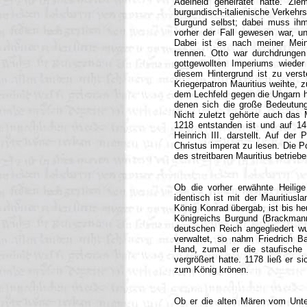
Adelheid geheiratet hatte. Zi
burgundisch-italienische Verkehrs-
Burgund selbst; dabei muss ihm
vorher der Fall gewesen war, un
Dabei ist es nach meiner Meinu
trennen. Otto war durchdrungen 
gottgewollten Imperiums wieder
diesem Hintergrund ist zu ver
Kriegerpatron Mauritius weihte, 
dem Lechfeld gegen die Ungarn hi
denen sich die große Bedeutung
Nicht zuletzt gehörte auch das 
1218 entstanden ist und auf 14
Heinrich III. darstellt. Auf der 
Christus imperat zu lesen. Die P
des streitbaren Mauritius betriebe
Ob die vorher erwähnte Heilige
identisch ist mit der Mauritius
König Konrad übergab, ist bis he
Königreichs Burgund (Brackmann
deutschen Reich angegliedert w
verwaltet, so nahm Friedrich Ba
Hand, zumal er die staufische 
vergrößert hatte. 1178 ließ er s
zum König krönen.
Ob er die alten Mären vom Unte