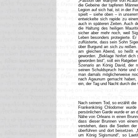
„Passion der Märtyrer von Acaun
die Gebeine der tapferen Männer
Legion auf sich hat, ist in der 
spielt – siehe oben – in unser
entwickelte sich rapide zu einem
auch in späteren Zeiten. Auch der
die Haltung des heiligen Maurit
sicher aber mehr noch, weil Sig
Leben besonders protegierte. Er
zuflüsterte, dass sein Sohn Sige
über Burgund an sich zu reißen.
am gleichen Abend, so heißt es
geworden. „Beklage hinfort dich
geworden bist“, soll ein Ratgeber
Szenario an König David, der n
seinen Schuldspruch hörte und w
man damals möglicherweise noch
nach Agaunum gemacht haben, u
ein, der Tag und Nacht durch die
Nach seinem Tod, so erzählt die 
Frankenkönig Chlodomer wurde 
persönlichen Garde wurde er an di
Nähe von Orleans in einen Brunn
dass dieser Brunnen von einem
verstehen, dass die Seelen der
überführen und dort beisetzen.
um König Sigismund“, so Laetit