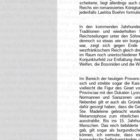
scheiterte, liegt allerdings auc
Reichs ein romanisiertes Königtum
jedenfalls Laetitia Boehm formulie
In den kommenden Jahrhunderte
Traditionen und wiederholten 
Reichsteilungen unter den Söhnen
dennoch so etwas wie ein burgu
war, zeigt sich gegen Ende 
westfränkischem Reich gleich dre
im Raum noch unentschiedener Ma
Konjunkturfeld zur Entfaltung ih
Welfen, die Bosoniden und die Wa
Im Bereich der heutigen Provenc
sich und strebte sogar die Kai
vielleicht die Figur des Girart 
Provinciae mit den Dukaten Lyon 
Normannen und Sarazenen und 
Nebenbei gilt er auch als Gründ
dafür gesorgt haben, dass die G
Ste. Madeleine gebracht wurd
Metamorphose zum ritterlichen
ausstrahlte. Bis ins 15. Jahrhu
Menschen. Das reich bebilderte W
gab, gilt sogar als burgundisch
können, ich vermute, dass es
burgundische Selbstverständnis 