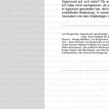
Sigismund auf sich hatte? Ob er
Ich habe nicht nachgelesen, ob 
in Agaunum gestanden hat, doch e
vorbildhafte Bedeutung. In seine
Jerusalem von den Ungläubigen zu
Les Burgondes, Apports de l’archéologie. 
...........................
Hrsg. Henri Gaillard de 
Daraus : Herwig Wolfram, Les Burgondes. 
Und : Jean Richard, Les Burgondes et les 
Justin Favrod, Histoire Politique du roy
Albert Brackmann, Die politische Bedeutun
Eugen Ewich, Die Merowinger und das Fr
Laetitia Böhm, Die Geschichte Burgunds