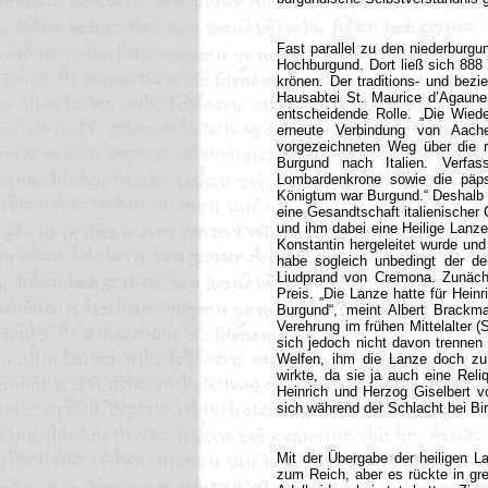
Fast parallel zu den niederburgu
Hochburgund. Dort ließ sich 888
krönen. Der traditions- und bez
Hausabtei St. Maurice d’Agaune.
entscheidende Rolle. „Die Wied
erneute Verbindung von Aach
vorgezeichneten Weg über die r
Burgund nach Italien. Verfas
Lombardenkrone sowie die päpst
Königtum war Burgund.“ Deshalb h
eine Gesandtschaft italienischer 
und ihm dabei eine Heilige Lanze
Konstantin hergeleitet wurde und
habe sogleich unbedingt der deu
Liudprand von Cremona. Zunäch
Preis. „Die Lanze hatte für Heinr
Burgund“, meint Albert Brackma
Verehrung im frühen Mittelalter (S
sich jedoch nicht davon trennen 
Welfen, ihm die Lanze doch zu 
wirkte, da sie ja auch eine Rel
Heinrich und Herzog Giselbert v
sich während der Schlacht bei Bi
Mit der Übergabe der heiligen 
zum Reich, aber es rückte in gre