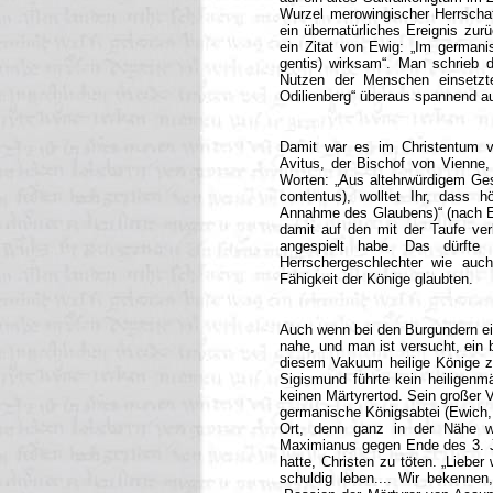
Wurzel merowingischer Herrschaf
ein übernatürliches Ereignis zurü
ein Zitat von Ewig: „Im germani
gentis) wirksam“. Man schrieb d
Nutzen der Menschen einsetzt
Odilienberg“ überaus spannend au
Damit war es im Christentum vo
Avitus, der Bischof von Vienne,
Worten: „Aus altehrwürdigem Gesc
contentus), wolltet Ihr, dass
Annahme des Glaubens)“ (nach Ewi
damit auf den mit der Taufe ve
angespielt habe. Das dürfte
Herrschergeschlechter wie auc
Fähigkeit der Könige glaubten.
Auch wenn bei den Burgundern ein
nahe, und man ist versucht, ein 
diesem Vakuum heilige Könige zu 
Sigismund führte kein heiligenm
keinen Märtyrertod. Sein großer V
germanische Königsabtei (Ewich, 
Ort, denn ganz in der Nähe w
Maximianus gegen Ende des 3. Jhs
hatte, Christen zu töten. „Lieber 
schuldig leben.... Wir bekennen,