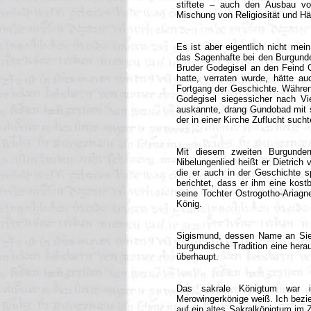
stiftete – auch den Ausbau vo
Mischung von Religiosität und Hä
Es ist aber eigentlich nicht mei
das Sagenhafte bei den Burgund
Bruder Godegisel an den Feind C
hatte, verraten wurde, hätte a
Fortgang der Geschichte. Währen
Godegisel siegessicher nach Vie
auskannte, drang Gundobad mit s
der in einer Kirche Zuflucht sucht
Mit diesem zweiten Burgunder
Nibelungenlied heißt er Dietrich v
die er auch in der Geschichte s
berichtet, dass er ihm eine kost
seine Tochter Ostrogotho-Ariag
König.
Sigismund, dessen Name an Siegfr
burgundische Tradition eine herau
überhaupt.
Das sakrale Königtum war i
Merowingerkönige weiß. Ich bezie
auf ein altes Sakralkönigtum im 