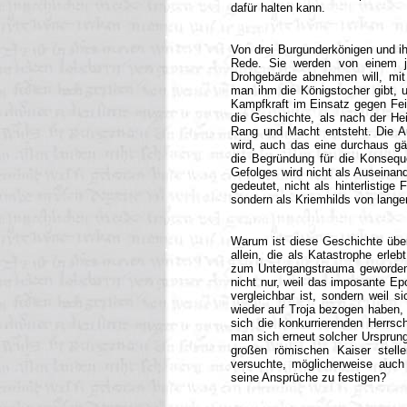
dafür halten kann.
Von drei Burgunderkönigen und ih
Rede. Sie werden von einem j
Drohgebärde abnehmen will, mit
man ihm die Königstocher gibt, 
Kampfkraft im Einsatz gegen Fein
die Geschichte, als nach der He
Rang und Macht entsteht. Die Au
wird, auch das eine durchaus gän
die Begründung für die Konsequ
Gefolges wird nicht als Auseinan
gedeutet, nicht als hinterlistige 
sondern als Kriemhilds von lange
Warum ist diese Geschichte über
allein, die als Katastrophe erleb
zum Untergangstrauma geworden?
nicht nur, weil das imposante E
vergleichbar ist, sondern weil 
wieder auf Troja bezogen haben, 
sich die konkurrierenden Herrsc
man sich erneut solcher Ursprungs
großen römischen Kaiser stelle
versuchte, möglicherweise auch 
seine Ansprüche zu festigen?