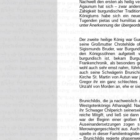
Nachwelt den ersten als heilig ve
Agaunum hat sich – zwar anders 
Zähigkeit burgundischer Traditio
Königtums habe sich ein neues
Tugenden pietas und humilitas 
unter Anerkennung der übergeordn
Der zweite heilige König war Gu
seine Großmutter Chrotehilde 
Sigismunds Bruder, war Burgund
den Königssöhnen aufgeteilt
burgundisch ist, bekam Burg
Frankenchronik, als besonders gu
wohl auch sehr ernst nahm, führ
auch seine Schwägerin Brunichild
Kirche St. Martin von Autun war j
Gregor ihr ein ganz schlechtes 
Unzahl von Morden an, ehe er sie 
Brunichildis, die ja nachweislic
Westgotenkönigs Athanagild. Nac
ihr Schwager Chilperich seinersei
reiche Mitgift, und ließ sie dan
war der Beginn einer großen F
Auseinandersetzungen zogen s
Merowingergeschlecht aus. Auch 
spielte in dieser Familientragödie
– Brunichildis regierte phasenwe