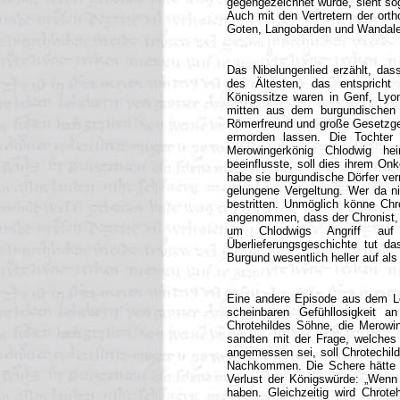
gegengezeichnet wurde, sieht so
Auch mit den Vertretern der ort
Goten, Langobarden und Wandalen 
Das Nibelungenlied erzählt, dass
des Ältesten, das entspricht 
Königssitze waren in Genf, Lyo
mitten aus dem burgundischen 
Römerfreund und große Gesetzgeb
ermorden lassen. Die Tochter 
Merowingerkönig Chlodwig hei
beeinflusste, soll dies ihrem O
habe sie burgundische Dörfer ver
gelungene Vergeltung. Wer da ni
bestritten. Unmöglich könne Chr
angenommen, dass der Chronist, d
um Chlodwigs Angriff auf 
Überlieferungsgeschichte tut da
Burgund wesentlich heller auf als 
Eine andere Episode aus dem Leb
scheinbaren Gefühllosigkeit a
Chrotehildes Söhne, die Merowin
sandten mit der Frage, welches 
angemessen sei, soll Chrotechil
Nachkommen. Die Schere hätte 
Verlust der Königswürde: „Wenn s
haben. Gleichzeitig wird Chrote