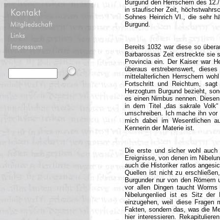
Burgund den Herrschern des 12./1
in staufischer Zeit, höchstwahrs
Sohnes Heinrich VI., die sehr h
Burgund.
Bereits 1032 war diese so übera
Barbarossas Zeit erstreckte sie
Provincia ein. Der Kaiser war H
überaus erstrebenswert, diese
mittelalterlichen Herrschern woh
Fortschritt und Reichtum, sagt
Herzogtum Burgund bezieht, sond
es einen Nimbus nennen. Diesen
in dem Titel „das sakrale Volk
umschreiben. Ich mache ihn vor 
mich dabei im Wesentlichen au
Kennerin der Materie ist.
Die erste und sicher wohl auch
Ereignisse, von denen im Nibelung
auch die Historiker ratlos angesi
Quellen ist nicht zu erschließe
Burgunder nur von den Römern u
vor allen Dingen taucht Worms i
Nibelungenlied ist es Sitz der 
einzugehen, weil diese Fragen 
Fakten, sondern das, was die Me
hier interessieren. Rekapitulier