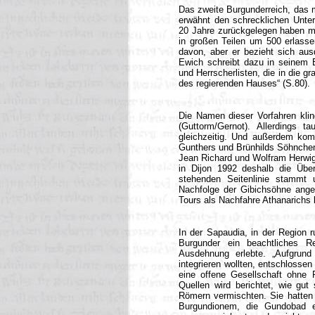
Das zweite Burgunderreich, das 
erwähnt den schrecklichen Unte
20 Jahre zurückgelegen haben m
in großen Teilen um 500 erlasse
davon, aber er bezieht sich aus
Ewich schreibt dazu in seinem 
und Herrscherlisten, die in die gr
des regierenden Hauses“ (S.80).
Die Namen dieser Vorfahren klin
(Guttorm/Gernot). Allerdings t
gleichzeitig. Und außerdem kom
Gunthers und Brünhilds Söhnchen 
Jean Richard und Wolfram Herwig 
in Dijon 1992 deshalb die Übe
stehenden Seitenlinie stammt 
Nachfolge der Gibichsöhne anget
Tours als Nachfahre Athanarichs 
In der Sapaudia, in der Region 
Burgunder ein beachtliches 
Ausdehnung erlebte. „Aufgrund 
integrieren wollten, entschlossen
eine offene Gesellschaft ohne R
Quellen wird berichtet, wie gut
Römern vermischten. Sie hatten 
Burgundionem, die Gundobad e