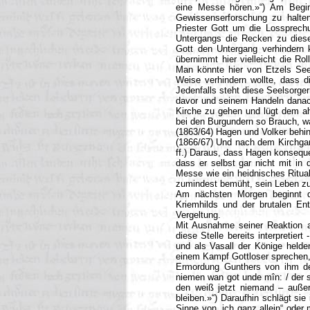
eine Messe hören.»“) Am Begin
Gewissenserforschung zu halten
Priester Gott um die Lossprechu
Untergangs die Recken zu diese
Gott den Untergang verhindern kö
übernimmt hier vielleicht die Ro
Man könnte hier von Etzels Seel
Weise verhindern wollte, dass d
Jedenfalls steht diese Seelsorg
davor und seinem Handeln danach
Kirche zu gehen und lügt dem ah
bei den Burgundern so Brauch, wa
(1863/64) Hagen und Volker behind
(1866/67) Und nach dem Kirchgang
ff.) Daraus, dass Hagen konseque
dass er selbst gar nicht mit in 
Messe wie ein heidnisches Ritua
zumindest bemüht, sein Leben zu
Am nächsten Morgen beginnt d
Kriemhilds und der brutalen E
Vergeltung.
Mit Ausnahme seiner Reaktion a
diese Stelle bereits interpretier
und als Vasall der Könige held
einem Kampf Gottloser sprechen, f
Ermordung Gunthers von ihm den
niemen wan got unde mîn: / der s
den weiß jetzt niemand – außer 
bleiben.»“) Daraufhin schlägt si
Sinne von „ich ganz allein“ ode