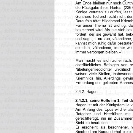
Am Ende bleiben nur noch Gunthe
die Rückgabe ihres Hortes. (2367
Könige verraten zu dürfen, lässt
Gunthers Tod erst recht nicht de
Daraufhin tötet Hildebrand Kriemh
Für unser Thema ist wichtig, da
bezeichnet wird. Als sie sich be
fordert, der sie gewarnt hat, be
und sagt:„... nu zuo, vâlandinne,
kannst mich ruhig dafür bestrafen
sol dich, vâlandinne, immer wol v
immer verborgen bleiben.»“
Man macht es sich zu einfach, 
oberflächliches Befolgen von re
Nibelungenlieddichter unkritis
weisen viele Stellen, insbesonde
Kriemhilds hin. Allerdings gew
Ermordung des geliebten Mannes ü
2.4.2. Hagen
2.4.2.1. seine Rolle im 1. Teil 
Hagen ist mit der Königsfamilie v
Am Anfang des Epos wird er als 
Ratgeber und Heerführer mit e
gerechtfertigt, ihn im Zusammen
Sicht zu beurteilen.
Er erscheint als besonnener, w
Siegfried am Burgunderhof bleibt