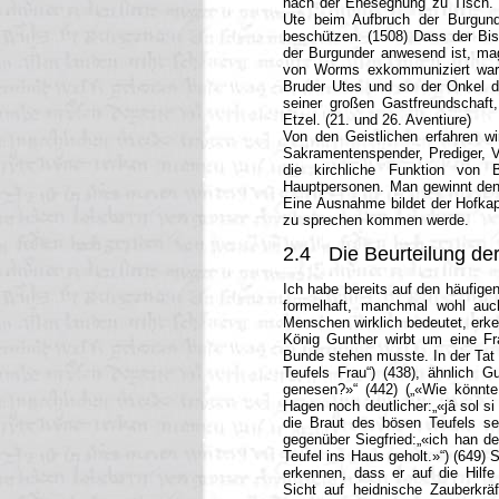
nach der Ehesegnung zu Tisch. (
Ute beim Aufbruch der Burgund
beschützen. (1508) Dass der Bi
der Burgunder anwesend ist, mag
von Worms exkommuniziert war. 
Bruder Utes und so der Onkel d
seiner großen Gastfreundschaf
Etzel. (21. und 26. Aventiure)
Von den Geistlichen erfahren wi
Sakramentenspender, Prediger, Ve
die kirchliche Funktion von 
Hauptpersonen. Man gewinnt den 
Eine Ausnahme bildet der Hofkap
zu sprechen kommen werde.
2.4
Die Beurteilung der
Ich habe bereits auf den häufige
formelhaft, manchmal wohl auc
Menschen wirklich bedeutet, erke
König Gunther wirbt um eine Fra
Bunde stehen musste. In der Tat 
Teufels Frau“) (438), ähnlich G
genesen?»“ (442) („«Wie könnte
Hagen noch deutlicher:„«jâ sol si i
die Braut des bösen Teufels se
gegenüber Siegfried:„«ich han d
Teufel ins Haus geholt.»“) (649
erkennen, dass er auf die Hilfe
Sicht auf heidnische Zauberkräf