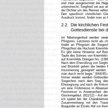
und zwar ausgerechnet bei Hagen
unterstreicht, Siegfried sei au
der Dichter um des Reimes willen s
Den spezifisch christlichen G
Ausdruck kommt, findet man an k
2.2
Die kirchlichen Fe
Gottesdienste bei 
Im Nibelungenlied werden wede
Pfingsten, Letzteres nicht als ch
findet an Pfingsten die Siege
Pfingstfest die Hochzeit Kriemhild
Es gibt keine Hinweise auf Bei
Taufe des Sohnes von Kriemhild u
auf Kriemhilds Drängen hin. (138
Nach dem Ehevollzug von Siegfri
und Brünhild gehen die beiden P
Inszenierung „gesegnet“ werden. 
man durch recht begie.“ (644/45)
Immer wieder werden Gottesdien
Siegesfest nach dem Sieg über
Ehesegnung und nach der Ankunft
um eine Frühmesse in Abwesenh
Festmesse in Anwesenheit der
Glockengeläut. (811/12) – Auf de
ich später bei der Charakteris
Zusammenhang mit den Trauerf
Burgunder an Etzels Hof vor ihr