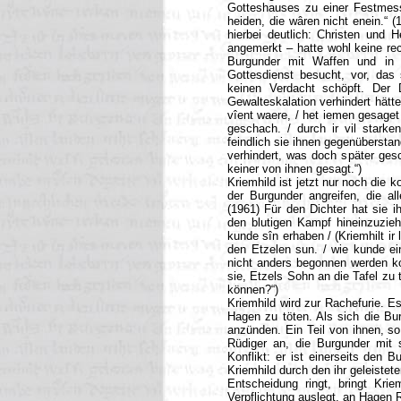
Gotteshauses zu einer Festmesse
heiden, die wâren nicht enein.“ 
hierbei deutlich: Christen und 
angemerkt – hatte wohl keine re
Burgunder mit Waffen und in 
Gottesdienst besucht, vor, das
keinen Verdacht schöpft. Der D
Gewalteskalation verhindert hätte
vîent waere, / het iemen gesaget
geschach. / durch ir vil starke
feindlich sie ihnen gegenüberstan
verhindert, was doch später ges
keiner von ihnen gesagt.“)
Kriemhild ist jetzt nur noch die
der Burgunder angreifen, die al
(1961) Für den Dichter hat sie 
den blutigen Kampf hineinzuziehe
kunde sîn erhaben / (Kriemhilt ir 
den Etzelen sun. / wie kunde ei
nicht anders begonnen werden kon
sie, Etzels Sohn an die Tafel zu
können?“)
Kriemhild wird zur Rachefurie. Es
Hagen zu töten. Als sich die Bur
anzünden. Ein Teil von ihnen, so
Rüdiger an, die Burgunder mit 
Konflikt: er ist einerseits den 
Kriemhild durch den ihr geleistet
Entscheidung ringt, bringt Krie
Verpflichtung auslegt, an Hagen 