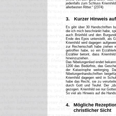
jedenfalls zum Schluss Kriemhild
allerbesten Ritter.“ (2374)
3.
Kurzer Hinweis auf
Es gibt über 30 Handschriften b
die ich mich beschränkt habe, spi
auch Brünhild und den Burgund
Ende des Epos unterstellt, als G
Kriemhild wird dagegen aufgewer
zur Rechenschaft habe ziehen wo
getroffen habe, so ein Erzähler
Erzähler betont, dass Kriemhil
hineinzuziehen.
Das Nibelungenlied endet bekannt
1200 das Bedürfnis, das Gescheh
der Katastrophe weiterging. D
Nibelungenhandschriften beigefü
Kriemhild dagegen wird in Sch
habe das Recht, sie zu verurteil
durch Gott und Teufel. Der „ü
gezogen. Kriemhild sei nur Gott
So viel als Hinweis auf die Hands
4.
Mögliche Rezeption
christlicher Sicht