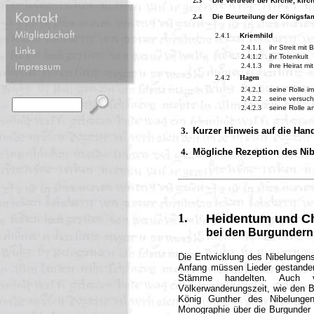
2.3
Die Vertreter der Kirche, kir
2.4
Die Beurteilung der Königsfam
2.4.1
Kriemhild
2.4.1.1
ihr Streit mit 
..
2.4.1.2
.
ihr Totenkult
2.4.1.3
ihre Heirat mi
2.4.2
Hagen
2.4.2.1
seine Rolle im
2.4.2.2
.
seine versuc
2.4.2.3
seine Rolle a
3.
Kurzer Hinweis auf die Hand
4.
Mögliche Rezeption des Nibe
1.
Heidentum und C
bei den Burgundern
Die Entwicklung des Nibelungens
Anfang müssen Lieder gestanden
Stämme handelten. Auch ve
Völkerwanderungszeit, wie den 
König Gunther des Nibelungenl
Monographie über die Burgunder 