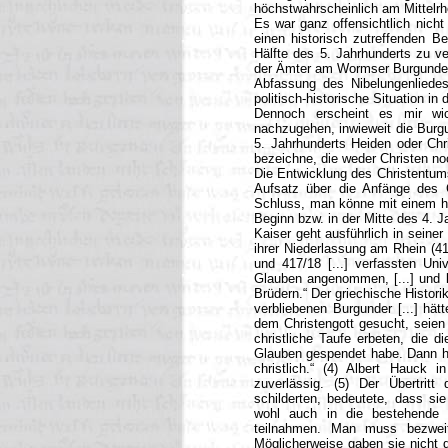
höchstwahrscheinlich am Mittelrhe
Es war ganz offensichtlich nicht
einen historisch zutreffenden B
Hälfte des 5. Jahrhunderts zu v
der Ämter am Wormser Burgunderh
Abfassung des Nibelungenliedes,
politisch-historische Situation in d
Dennoch erscheint es mir wi
nachzugehen, inwieweit die Burgu
5. Jahrhunderts Heiden oder Chri
bezeichne, die weder Christen no
Die Entwicklung des Christentum
Aufsatz über die Anfänge des
Schluss, man könne mit einem h
Beginn bzw. in der Mitte des 4. 
Kaiser geht ausführlich in seine
ihrer Niederlassung am Rhein (41
und 417/18 [...] verfassten Univ
Glauben angenommen, [...] und le
Brüdern.“ Der griechische Histori
verbliebenen Burgunder [...] hä
dem Christengott gesucht, seien
christliche Taufe erbeten, die 
Glauben gespendet habe. Dann hä
christlich.“ (4) Albert Hauck 
zuverlässig. (5) Der Übertritt
schilderten, bedeutete, dass sie
wohl auch in die bestehende K
teilnahmen. Man muss bezweif
Möglicherweise gaben sie nicht d