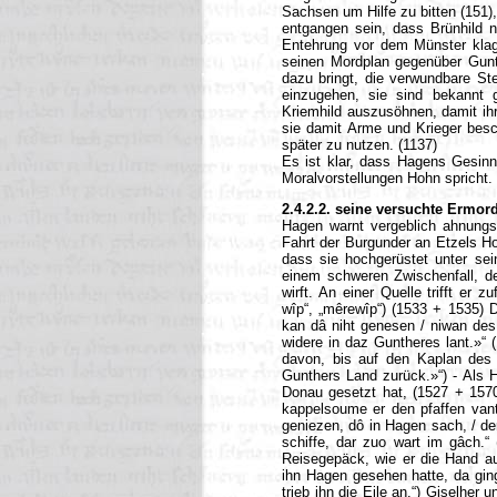
Sachsen um Hilfe zu bitten (151)
entgangen sein, dass Brünhild n
Entehrung vor dem Münster klagt,
seinen Mordplan gegenüber Gunthe
dazu bringt, die verwundbare St
einzugehen, sie sind bekannt 
Kriemhild auszusöhnen, damit ih
sie damit Arme und Krieger besc
später zu nutzen. (1137)
Es ist klar, dass Hagens Gesinn
Moralvorstellungen Hohn spricht.
2.4.2.2. seine versuchte Ermo
Hagen warnt vergeblich ahnungsv
Fahrt der Burgunder an Etzels Ho
dass sie hochgerüstet unter se
einem schweren Zwischenfall, de
wirft. An einer Quelle trifft er
wîp“, „mêrewîp“) (1533 + 1535) 
kan dâ niht genesen / niwan des
widere in daz Guntheres lant.»“
davon, bis auf den Kaplan des 
Gunthers Land zurück.»“) - Als 
Donau gesetzt hat, (1527 + 1570
kappelsoume er den pfaffen vant.
geniezen, dô in Hagen sach, / d
schiffe, dar zuo wart im gâch.“
Reisegepäck, wie er die Hand auf
ihn Hagen gesehen hatte, da gin
trieb ihn die Eile an.“) Giselhe