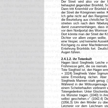
Der Streit wird also vor der H
behauptet gegenüber Brünhild, Si
Dann tritt Kriemhild vor Brünhil
der Streit der Königinnen weiter.
Ich gehe nicht auf den Rangstre
die Beurteilung aus christlicher 
streiten sich nach dem Nibelun
damit zusammenhängen, dass im 
vor dem Nordportal des Wormser
Dort könnte man der Streit der K
Dichter vor allem zeigen wollte, 
eine Vesper, und keinerlei Auswi
Kirchgang zu einer Machtdemonst
Entehrung Brünhilds fort. Deutli
Augen führen.
2.4.1.2. ihr Totenkult
Hagen lässt Siegfrieds Leiche v
Frühmesse geht, die sie niemals 
Tote Siegfried ist, den Hagen er
+ 1024) Siegfrieds Vater Sigmu
seine Ermordung rächen. Aber 
Siegfrieds Mannen stark genug. (
Während in der Wölsungensaga S
einem Scheiterhaufen verbrannt wi
Totengedenken. Unter Glockenläu
ins Münster tragen. (1040) In ih
selbst geschehen.»“ (1042,4) D
(1056,3) Um den Mörder zu überf
Letzterer vor dem Leichnam ste