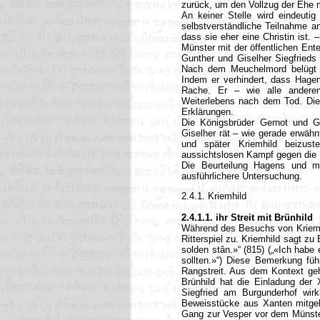
zurück, um den Vollzug der Ehe mi
An keiner Stelle wird eindeutig 
selbstverständliche Teilnahme 
dass sie eher eine Christin ist
Münster mit der öffentlichen Ent
Gunther und Giselher Siegfrieds 
Nach dem Meuchelmord belügt er
Indem er verhindert, dass Hagen
Rache. Er – wie alle anderen
Weiterlebens nach dem Tod. Die B
Erklärungen.
Die Königsbrüder Gernot und Gi
Giselher rät – wie gerade erwähn
und später Kriemhild beizus
aussichtslosen Kampf gegen die 
Die Beurteilung Hagens und me
ausführlichere Untersuchung.
2.4.1. Kriemhild
2.4.1.1. ihr Streit mit Brünhild
Während des Besuchs von Kriemhi
Ritterspiel zu. Kriemhild sagt zu
solden stân.»“ (815) („«Ich habe
sollten.»“) Diese Bemerkung füh
Rangstreit. Aus dem Kontext ge
Brünhild hat die Einladung der 
Siegfried am Burgunderhof wirk
Beweisstücke aus Xanten mitgeb
Gang zur Vesper vor dem Münster.