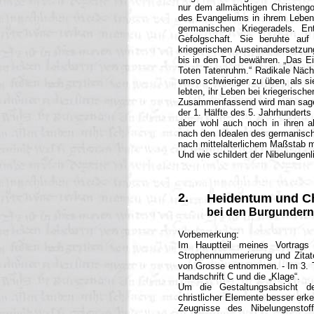
nur dem allmächtigen Christengo
des Evangeliums in ihrem Leben
germanischen Kriegeradels. E
Gefolgschaft. Sie beruhte auf
kriegerischen Auseinandersetzung
bis in den Tod bewähren. „Das Ein
Toten Tatenruhm.“ Radikale Nächs
umso schwieriger zu üben, als si
lebten, ihr Leben bei kriegerisc
Zusammenfassend wird man sagen 
der 1. Hälfte des 5. Jahrhunderts
aber wohl auch noch in ihren al
nach den Idealen des germanisch
nach mittelalterlichem Maßstab m
Und wie schildert der Nibelungenl
2
.
Heidentum und C
bei den Burgundern
Vorbemerkung:
Im Hauptteil meines Vortrags
Strophennummerierung und Zita
von Grosse entnommen. - Im 3. T
Handschrift C und die „Klage“.
Um die Gestaltungsabsicht des
christlicher Elemente besser erke
Zeugnisse des Nibelungensto