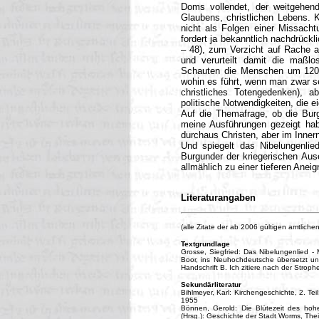
Doms vollendet, der weitgehend
Glaubens, christlichen Lebens.
nicht als Folgen einer Missacht
fordert ja bekanntlich nachdrückl
– 48), zum Verzicht auf Rache a
und verurteilt damit die maßlo
Schauten die Menschen um 1200 i
wohin es führt, wenn man zwar se
christliches Totengedenken), a
politische Notwendigkeiten, die 
Auf die Themafrage, ob die Burg
meine Ausführungen gezeigt habe
durchaus Christen, aber im Inner
Und spiegelt das Nibelungenlied
Burgunder der kriegerischen Ause
allmählich zu einer tieferen Anei
Literaturangaben
(alle Zitate der ab 2006 gültigen amtlic
Textgrundlage
Grosse, Siegfried: Das Nibelungenlied 
Boor, ins Neuhochdeutsche übersetzt un
Handschrift B. Ich zitiere nach der Stro
Sekundärliteratur
Bihlmeyer, Karl: Kirchengeschichte, 2. Te
1955
Bönnen, Gerold: Die Blütezeit des hoh
(Hrsg.): Geschichte der Stadt Worms, Thei