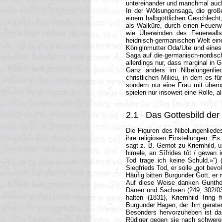
untereinander und manchmal auch
In der Wölsungensaga, die groß
einem halbgöttlichen Geschlecht,
als Walküre, durch einen Feuerw
wie Überwinden des Feuerwalls,
heidnisch-germanischen Welt eine
Königinmutter Oda/Ute und eines
Saga auf die germanisch-nordisch
allerdings nur, dass marginal in
Ganz anders im Nibelungenlie
christlichen Milieu, in dem es f
sondern nur eine Frau mit übern
spielen nur insoweit eine Rolle, a
2.1
Das Gottesbild der
Die Figuren des Nibelungenliedes
ihre religiösen Einstellungen. E
sagt z. B. Gernot zu Kriemhild, 
himele, an Sîfrides tôt / gewan 
Tod trage ich keine Schuld.»“)
Siegfrieds Tod, er solle „got bev
Häufig bitten Burgunder Gott, er 
Auf diese Weise danken Gunther
Dänen und Sachsen (249, 302/03)
halten (1831), Kriemhild Irin
Burgunder Hagen, der ihm geraten
Besonders hervorzuheben ist da
Rüdiger gegen sie nach schwerem