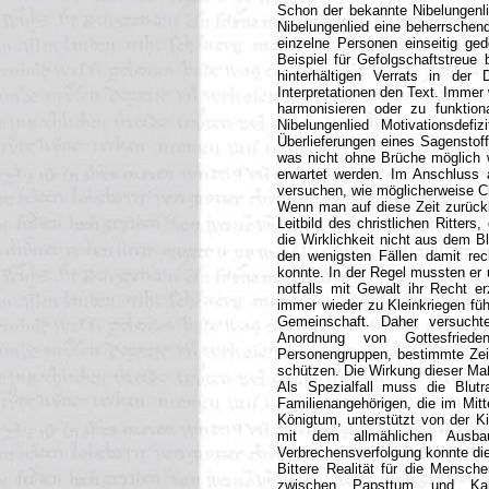
Schon der bekannte Nibelungenli
Nibelungenlied eine beherrschen
einzelne Personen einseitig ged
Beispiel für Gefolgschaftstreue
hinterhältigen Verrats in der 
Interpretationen den Text. Immer 
harmonisieren oder zu funktion
Nibelungenlied Motivationsdef
Überlieferungen eines Sagenstoff
was nicht ohne Brüche möglich 
erwartet werden. Im Anschluss a
versuchen, wie möglicherweise C
Wenn man auf diese Zeit zurückb
Leitbild des christlichen Ritte
die Wirklichkeit nicht aus dem B
den wenigsten Fällen damit re
konnte. In der Regel mussten er
notfalls mit Gewalt ihr Recht 
immer wieder zu Kleinkriegen führ
Gemeinschaft. Daher versuchte
Anordnung von Gottesfried
Personengruppen, bestimmte Zeit
schützen. Die Wirkung dieser Maß
Als Spezialfall muss die Blut
Familienangehörigen, die im Mitt
Königtum, unterstützt von der K
mit dem allmählichen Ausba
Verbrechensverfolgung konnte die
Bittere Realität für die Mensc
zwischen Papsttum und Kai