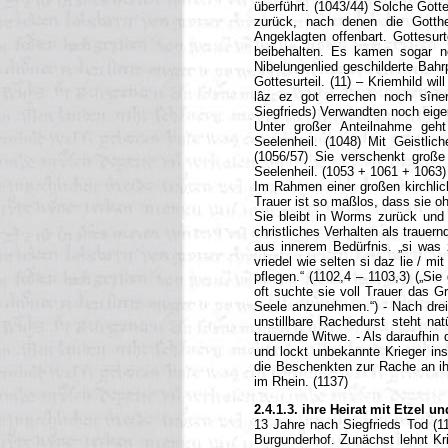
überführt. (1043/44) Solche Gott
zurück, nach denen die Gotthe
Angeklagten offenbart. Gottesurt
beibehalten. Es kamen sogar ne
Nibelungenlied geschilderte Bahr
Gottesurteil. (11) – Kriemhild wi
lâz ez got errechen noch sîne
Siegfrieds) Verwandten noch eige
Unter großer Anteilnahme geh
Seelenheil. (1048) Mit Geistli
(1056/57) Sie verschenkt große
Seelenheil. (1053 + 1061 + 1063)
Im Rahmen einer großen kirchlic
Trauer ist so maßlos, dass sie oh
Sie bleibt in Worms zurück und 
christliches Verhalten als trauer
aus innerem Bedürfnis. „si was 
vriedel wie selten si daz lie / mi
pflegen.“ (1102,4 – 1103,3) („Si
oft suchte sie voll Trauer das G
Seele anzunehmen.“) - Nach dreie
unstillbare Rachedurst steht nat
trauernde Witwe. - Als daraufhi
und lockt unbekannte Krieger ins
die Beschenkten zur Rache an ih
im Rhein. (1137)
2.4.1.3. ihre Heirat mit Etzel u
13 Jahre nach Siegfrieds Tod (1
Burgunderhof. Zunächst lehnt Kr