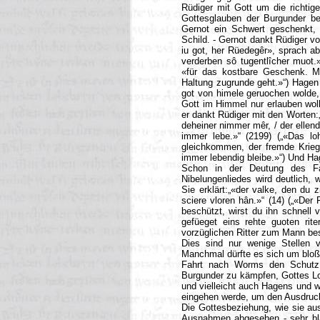
Rüdiger mit Gott um die richtige
Gottesglauben der Burgunder bes
Gernot ein Schwert geschenkt,
Schild. - Gernot dankt Rüdiger v
iu got, her Rüedegêr», sprach abe
verderben sô tugentlîcher muot.
«für das kostbare Geschenk. Mi
Haltung zugrunde geht.»“) Hagen 
got von himele geruochen wolde, 
Gott im Himmel nur erlauben woll
er dankt Rüdiger mit den Worten:„
deheiner nimmer mêr, / der ellend
immer lebe.»“ (2199) („«Das l
gleichkommen, der fremde Krieger
immer lebendig bleibe.»“) Und Ha
Schon in der Deutung des Fa
Nibelungenliedes wird deutlich,
Sie erklärt:„«der valke, den du 
sciere vloren hân.»“ (14) („«Der
beschützt, wirst du ihn schnell v
gefüeget eins rehte guoten rite
vorzüglichen Ritter zum Mann be
Dies sind nur wenige Stellen 
Manchmal dürfte es sich um bloße
Fahrt nach Worms den Schutz 
Burgunder zu kämpfen, Gottes Loh
und vielleicht auch Hagens und w
eingehen werde, um den Ausdruck 
Die Gottesbeziehung, wie sie au
Ausnahmen abgesehen - sehr bla