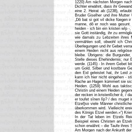
1220) Am nächsten Morgen nach d
Dichter erwähnt, dass ihr Gewand
eine 2. Heirat ab (1238), erlau
Bruder Giselher und ihre Mutter 
„Dô bat si got vil dicke füegen i
manne, dô er noch was gesunt. [.
heiden - ich bin ein kristen wîp 
sie Gott inständig, ihr zu ermög
wie damals zu Lebzeiten ihres 
vermählen soll, obwohl ich Chri
Überlegungen und ihr Gebet verra
einem Heiden nicht aus religiös
bleibe. Übrigens: die Burgunder
Stelle dieses Ehehindernis; nur 
werde. (1145) - In ihrem Gebet bi
um Gold, Silber und kostbare G
den Eid geleistet hat, ihr Leid 
kann ich hier nicht eingehen - s
Rache an Hagen kümmert sie sich
Heiden. (1259) Wohl aus taktis
Christin und einem Heiden gegenüb
der recken in kristenlîcher ê, / 
er toufet sînen lîp? / des muget 
Etzel]so viele Männer christli
überkommen wird. Vielleicht erei
des Königs Etzel werden.»“) Kriemh
In der Tat leben im Etzels Re
Beispiel eines Christen an Etzel
schon erwähnt – die Taufe ihres 
Am Morgen nach der Ankunft der 