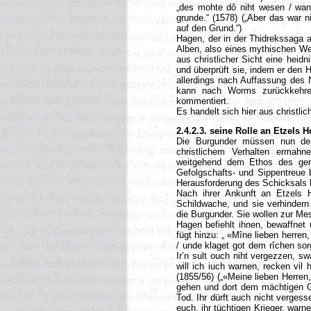
„des mohte dô niht wesen / wan
grunde.“ (1578) („Aber das war n
auf den Grund.“)
Hagen, der in der Thidrekssaga a
Alben, also eines mythischen We
aus christlicher Sicht eine heid
und überprüft sie, indem er den 
allerdings nach Auffassung des N
kann nach Worms zurückkehren
kommentiert.
Es handelt sich hier aus christlic
2.4.2.3. seine Rolle an Etzels H
Die Burgunder müssen nun den
christlichem Verhalten ermahn
weitgehend dem Ethos des germ
Gefolgschafts- und Sippentreue 
Herausforderung des Schicksals b
Nach ihrer Ankunft an Etzels H
Schildwache, und sie verhinder
die Burgunder. Sie wollen zur Me
Hagen befiehlt ihnen, bewaffnet
fügt hinzu: „ «Mîne lieben herren,
/ unde klaget got dem rîchen sor
Ir’n sult ouch niht vergezzen, sw
will ich iuch warnen, recken vil
(1855/56) („«Meine lieben Herren, 
gehen und dort dem mächtigen Go
Tod. Ihr dürft auch nicht vergess
euch, ihr tüchtigen Krieger, warn