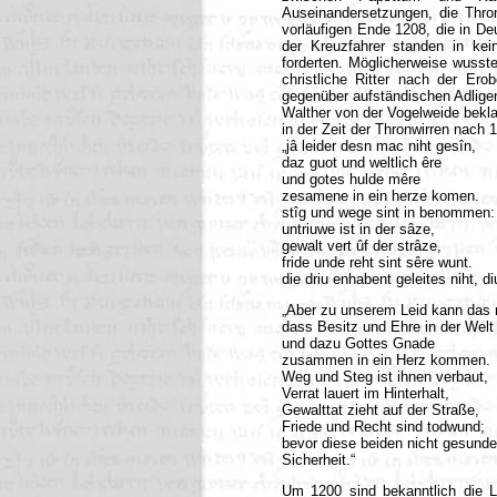
Auseinandersetzungen, die Thron
vorläufigen Ende 1208, die in De
der Kreuzfahrer standen in kei
forderten. Möglicherweise wusst
christliche Ritter nach der Er
gegenüber aufständischen Adligen 
Walther von der Vogelweide bekla
in der Zeit der Thronwirren nach 1
„jâ leider desn mac niht gesîn,
daz guot und weltlich êre
und gotes hulde mêre
zesamene in ein herze komen.
stîg und wege sint in benommen:
untriuwe ist in der sâze,
gewalt vert ûf der strâze,
fride unde reht sint sêre wunt.
die driu enhabent geleites niht, 
„Aber zu unserem Leid kann das n
dass Besitz und Ehre in der Welt
und dazu Gottes Gnade
zusammen in ein Herz kommen.
Weg und Steg ist ihnen verbaut,
Verrat lauert im Hinterhalt,
Gewalttat zieht auf der Straße,
Friede und Recht sind todwund;
bevor diese beiden nicht gesunde
Sicherheit.“
Um 1200 sind bekanntlich die L