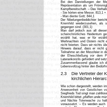
Bei den Darstellungen der M
Repräsentation als um Frömmigk
Kampfbereitschaft. – Das Verhalt
- Sie hörten eine Messe: 813,1 +
- Man diente Gott: 844,1
Der Nibelungenlieddichter beric
Kriemhild wiederzusehen, als 
gegangen sind. (301,1)
Man darf jedoch aus all diesen
scheinchristliches Heidentum ges
erzählt hat, was er für erzä
Weihnachten und Ostern nicht e
nicht feierten. Dass wir nichts ü
Hinweis darauf, dass er nicht 
Teilnahme an der Messfeier in de
der Eheschließung vor dem P
Laterankonzils gefordert und setz
Zusammenfassend glaube ich de
Lebensvollzug hinter den Bedürfni
2.3
Die Vertreter der K
kirchlichen Hierar
Wie schon dargestellt, werden im
Anwesenheit von Geistlichen vo
Siegfrieds Tod singt man zahllos
Kriemhild bittet „pfaffen unde mü
und Nächte Totenwache zu halte
voraussetzt. – Es werden auch B