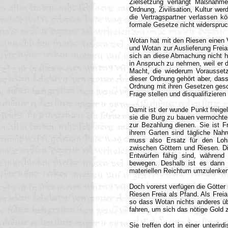
Zielsetzung verlangt Maßnahme
Ordnung, Zivilisation, Kultur wer
die Vertragspartner verlassen kö
formale Gesetze nicht widerspruc
Wotan hat mit den Riesen einen V
und Wotan zur Auslieferung Freia
sich an diese Abmachung nicht hal
in Anspruch zu nehmen, weil er d
Macht, die wiederum Voraussetz
dieser Ordnung gehört aber, das
Ordnung mit ihren Gesetzen gesch
Frage stellen und disqualifizieren 
Damit ist der wunde Punkt freige
sie die Burg zu bauen vermochten
zur Bezahlung dienen. Sie ist F
ihrem Garten sind tägliche Nahru
muss also Ersatz für den Lohn
zwischen Göttern und Riesen. Di
Entwürfen fähig sind, währen
bewegen. Deshalb ist es dann a
materiellen Reichtum umzulenken
Doch vorerst verfügen die Götter
Riesen Freia als Pfand. Als Freia
so dass Wotan nichts anderes übr
fahren, um sich das nötige Gold 
Sie treffen dort in einer unterir