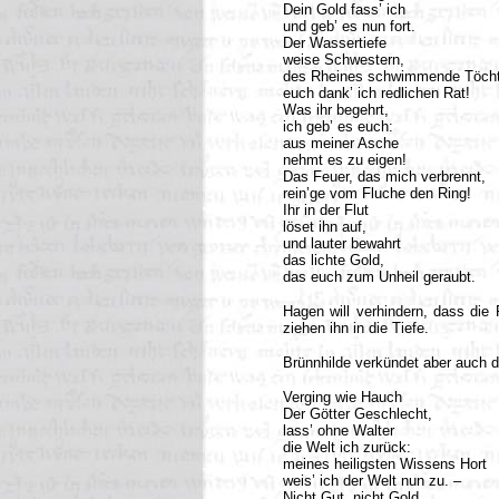
Dein Gold fass’ ich
und geb’ es nun fort.
Der Wassertiefe
weise Schwestern,
des Rheines schwimmende Töcht
euch dank’ ich redlichen Rat!
Was ihr begehrt,
ich geb’ es euch:
aus meiner Asche
nehmt es zu eigen!
Das Feuer, das mich verbrennt,
rein’ge vom Fluche den Ring!
Ihr in der Flut
löset ihn auf,
und lauter bewahrt
das lichte Gold,
das euch zum Unheil geraubt.
Hagen will verhindern, dass die 
ziehen ihn in die Tiefe.
Brünnhilde verkündet aber auch d
Verging wie Hauch
Der Götter Geschlecht,
lass’ ohne Walter
die Welt ich zurück:
meines heiligsten Wissens Hort
weis’ ich der Welt nun zu. –
Nicht Gut, nicht Gold,