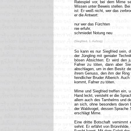
Ratespiel vor, bei dem Mime se
Wissen unter Beweis stellen. Be
ist: Er weiß nicht, wer das zerb
er die Antwort:
nur wer das Fürchten
nie erfuhr,
schmiedet Notung neu
(Siegfried, 1. Aufzug)
So kann es nur Siegfried sein, d
der Jüngling mit genialer Techni
bösen Absichten: Er wird den j
Fafner zu töten, dann aber Sie
abschlagen, um in den Besitz de
ihrem Genuss, den ihm der Ring v
feindlicher Bruder Alberich. Auch
kommt, Fafner zu töten.
Mime und Siegfried treffen ein, 
Hand leckt, versteht er die Sprac
allem auch des Tarnhelms und de
an sich, ohne besonders davon b
der Waldvogel, dessen Sprache Si
erschlägt Mime.
Eine dritte Botschaft vernimmt 
sehnt. Er erfährt von Brünnhilde,
Furcht kennt. Mit dem Geleit des