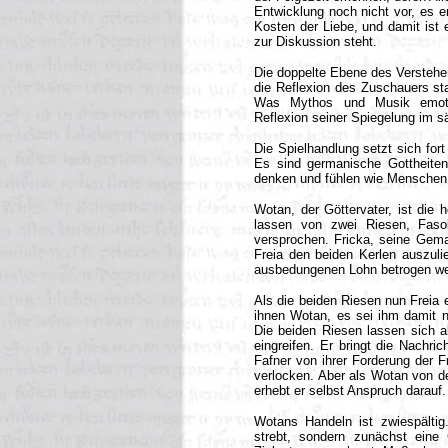
Entwicklung noch nicht vor, es e
Kosten der Liebe, und damit ist
zur Diskussion steht.
Die doppelte Ebene des Verstehen
die Reflexion des Zuschauers sta
Was Mythos und Musik emotion
Reflexion seiner Spiegelung im sä
Die Spielhandlung setzt sich for
Es sind germanische Gottheiten,
denken und fühlen wie Menschen
Wotan, der Göttervater, ist die 
lassen von zwei Riesen, Fasol
versprochen. Fricka, seine Gema
Freia den beiden Kerlen auszuli
ausbedungenen Lohn betrogen we
Als die beiden Riesen nun Freia 
ihnen Wotan, es sei ihm damit 
Die beiden Riesen lassen sich a
eingreifen. Er bringt die Nachri
Fafner von ihrer Forderung der F
verlocken. Aber als Wotan von d
erhebt er selbst Anspruch darauf.
Wotans Handeln ist zwiespältig.
strebt, sondern zunächst eine