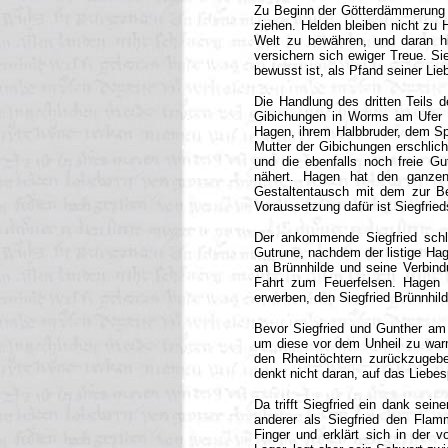
Zu Beginn der Götterdämmerung br
ziehen. Helden bleiben nicht zu 
Welt zu bewähren, und daran hin
versichern sich ewiger Treue. Si
bewusst ist, als Pfand seiner Lie
Die Handlung des dritten Teils d
Gibichungen in Worms am Ufer 
Hagen, ihrem Halbbruder, dem Spr
Mutter der Gibichungen erschli
und die ebenfalls noch freie Gu
nähert. Hagen hat den ganzen
Gestaltentausch mit dem zur B
Voraussetzung dafür ist Siegfrie
Der ankommende Siegfried schlie
Gutrune, nachdem der listige Hage
an Brünnhilde und seine Verbindu
Fahrt zum Feuerfelsen. Hagen 
erwerben, den Siegfried Brünnhild
Bevor Siegfried und Gunther am F
um diese vor dem Unheil zu warn
den Rheintöchtern zurückzugeb
denkt nicht daran, auf das Liebes
Da trifft Siegfried ein dank sein
anderer als Siegfried den Flam
Finger und erklärt sich in der v