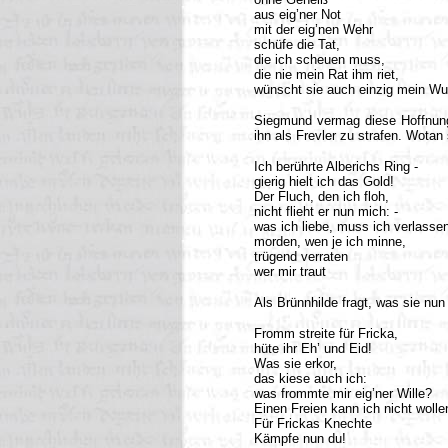
aus eig’ner Not
mit der eig’nen Wehr
schüfe die Tat,
die ich scheuen muss,
die nie mein Rat ihm riet,
wünscht sie auch einzig mein W
Siegmund vermag diese Hoffnung n
ihn als Frevler zu strafen. Wotan
Ich berührte Alberichs Ring -
gierig hielt ich das Gold!
Der Fluch, den ich floh,
nicht flieht er nun mich: -
was ich liebe, muss ich verlasse
morden, wen je ich minne,
trügend verraten
wer mir traut
Als Brünnhilde fragt, was sie nun
Fromm streite für Fricka,
hüte ihr Eh’ und Eid!
Was sie erkor,
das kiese auch ich:
was frommte mir eig’ner Wille?
Einen Freien kann ich nicht wolle
Für Frickas Knechte
Kämpfe nun du!