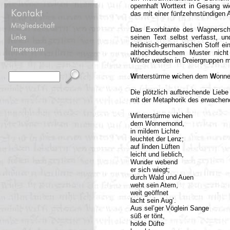
opernhaft Worttext in Gesang wi
das mit einer fünfzehnstündigen
Das Exorbitante des Wagnersche
seinen Text selbst verfasst, u
heidnisch-germanischen Stoff ei
althochdeutschem Muster nicht
Wörter werden in Dreiergruppen m
W
interstürme
w
ichen dem
W
onn
Die plötzlich aufbrechende Lieb
mit der Metaphorik des erwachen
Winterstürme wichen
dem Wonnemond,
in mildem Lichte
leuchtet der Lenz;
auf linden Lüften
leicht und lieblich,
Wunder webend
er sich wiegt;
durch Wald und Auen
weht sein Atem,
weit geöffnet
lacht sein Aug’.
Aus sel’ger Vöglein Sange
süß er tönt,
holde Düfte