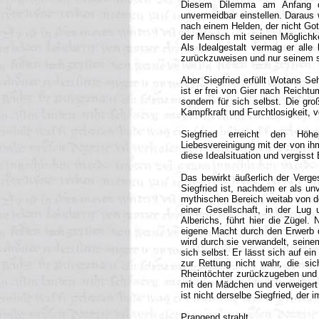
Diesem Dilemma am Anfang de
unvermeidbar einstellen. Daraus
nach einem Helden, der nicht Got
der Mensch mit seinen Möglichkei
Als Idealgestalt vermag er all
zurückzuweisen und nur seinem s
Aber Siegfried erfüllt Wotans Se
ist er frei von Gier nach Reichtum
sondern für sich selbst. Die gr
Kampfkraft und Furchtlosigkeit, v
Siegfried erreicht den Höhe
Liebesvereinigung mit der von ihm
diese Idealsituation und vergisst 
Das bewirkt äußerlich der Verge
Siegfried ist, nachdem er als un
mythischen Bereich weitab von de
einer Gesellschaft, in der Lu
Alberichs, führt hier die Zügel
eigene Macht durch den Erwerb de
wird durch sie verwandelt, sein
sich selbst. Er lässt sich auf e
zur Rettung nicht wahr, die si
Rheintöchter zurückzugeben und 
mit den Mädchen und verweigert 
ist nicht derselbe Siegfried, der
Prangend strahlt