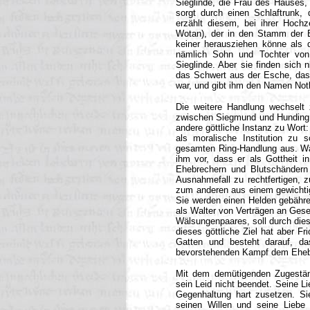
Sieglinde, die Frau des Hauses,
sorgt durch einen Schlaftrunk,
erzählt diesem, bei ihrer Hochz
Wotan), der in den Stamm der 
keiner herausziehen könne als d
nämlich Sohn und Tochter von 
Sieglinde. Aber sie finden sich 
das Schwert aus der Esche, das
war, und gibt ihm den Namen Not
Die weitere Handlung wechselt
zwischen Siegmund und Hunding s
andere göttliche Instanz zu Wort:
als moralische Institution zu
gesamten Ring-Handlung aus. Wäh
ihm vor, dass er als Gottheit i
Ehebrechern und Blutschändern 
Ausnahmefall zu rechtfertigen, z
zum anderen aus einem gewichtig
Sie werden einen Helden gebähren
als Walter von Verträgen an Gese
Wälsungenpaares, soll durch dies
dieses göttliche Ziel hat aber F
Gatten und besteht darauf, d
bevorstehenden Kampf dem Ehebr
Mit dem demütigenden Zugeständ
sein Leid nicht beendet. Seine L
Gegenhaltung hart zusetzen. Sie
seinen Willen und seine Liebe