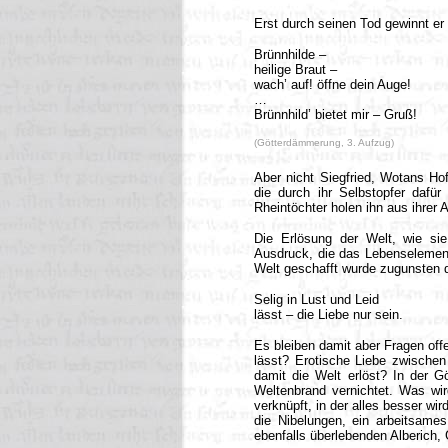
Erst durch seinen Tod gewinnt er 
Brünnhilde –
heilige Braut –
wach’ auf! öffne dein Auge!
…
Brünnhild’ bietet mir – Gruß!
(Götterdämmerung, 3. Aufzug)
Aber nicht Siegfried, Wotans Hof
die durch ihr Selbstopfer dafür
Rheintöchter holen ihn aus ihrer 
Die Erlösung der Welt, wie si
Ausdruck, die das Lebenselement
Welt geschafft wurde zugunsten d
Selig in Lust und Leid
lässt – die Liebe nur sein.
Es bleiben damit aber Fragen offe
lässt? Erotische Liebe zwische
damit die Welt erlöst? In der G
Weltenbrand vernichtet. Was wir
verknüpft, in der alles besser wi
die Nibelungen, ein arbeitsames
ebenfalls überlebenden Alberich,