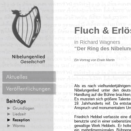
Fluch & Erl
in Richard Wagners
"Der Ring des Nibelu
Ein Vortrag von Erwin Martin
Als es nach vielhundertjährige
Nibelungenlied unter den deuts
Handlung auf die Bühne brachten,
Es mussten sich größere Talente 
19. Jahrhunderts reif. Da ents
Anspruch und monumentalem Um
Friedrich Hebbel verfasste eine d
benutzte und in einer siebenstün
gewaltige Werk Hebbels. Er holt
ein mehrdimensionales Bühnenw