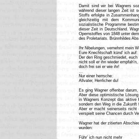
Damit sind wir bei Wagners soz
während dieser langen Zeit ist s
Stoffs erfolgte in Zusammenhang
gleichzeitig mit dem Kommun
sozialistische Programme besti
dieser Zeit in Deutschland. Wagn
Opernstoffes von 1848 unter dem T
des Proletariats. Brünnhildes Abs
Ihr Nibelungen, vernehmt mein Wo
Eure Knechtschaft künd’ ich auf:
Der den Ring geschmiedet, euch 
nicht soll er ihn wieder empfah’n, 
doch frei sei er wie ihr!
…
Nur einer herrsche:
Allvater, Herrlicher du!
Es ging Wagner offenbar darum, 
Aber diese optimistische Lösung 
in Wagners Konzept das aktive H
sondern den Weg in die Zukunft 
Aber er macht seinerseits nicht
verspielt seine Chancen durch Ver
Wagner hat der zitierten Abschie
wurden:
Führ’ ich nun nicht mehr