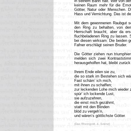
in seinem Bann hält. Wer von der
keinen Raum mehr für die Emoti
Götter, Natur oder Menschen. Di
Hass und Vernichtung. Das ist de
Mit dem gewonnenen Raubgut set
den Ring zu behalten, von dem 
Herrschaft braucht, aber da er
fluchbeladenen Ring zu lassen. S
bei diesen wirksam: Die beiden go
Fafner erschlägt seinen Bruder.
Die Götter ziehen nun triumphier
melden sich zwei Kontraststim
herausgeholfen hat, bleibt zurück
Ihrem Ende eilen sie zu,
die so stark im Bestehen sich w
Fast schäm’ ich mich,
mit ihnen zu schaffen;
zur leckenden Lohe mich wieder 
spür’ ich lockende Lust,
sie aufzuzehren,
die einst mich gezähmt,
statt mit den Blinden
blöd zu vergeh’n,
und wären’s göttlichste Götter.
(Das Rheingold, 4. Szene)