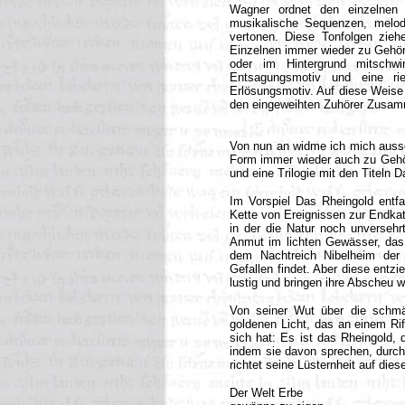
Wagner ordnet den einzelnen
musikalische Sequenzen, melod
vertonen. Diese Tonfolgen zie
Einzelnen immer wieder zu Gehör
oder im Hintergrund mitschw
Entsagungsmotiv und eine ri
Erlösungsmotiv. Auf diese Weise
den eingeweihten Zuhörer Zusam
Von nun an widme ich mich aussc
Form immer wieder auch zu Gehör 
und eine Trilogie mit den Titeln
Im Vorspiel Das Rheingold entfa
Kette von Ereignissen zur Endkat
in der die Natur noch unversehrt
Anmut im lichten Gewässer, das s
dem Nachtreich Nibelheim der
Gefallen findet. Aber diese entz
lustig und bringen ihre Abscheu 
Von seiner Wut über die schmäh
goldenen Licht, das an einem Rif
sich hat: Es ist das Rheingold,
indem sie davon sprechen, durchb
richtet seine Lüsternheit auf di
Der Welt Erbe