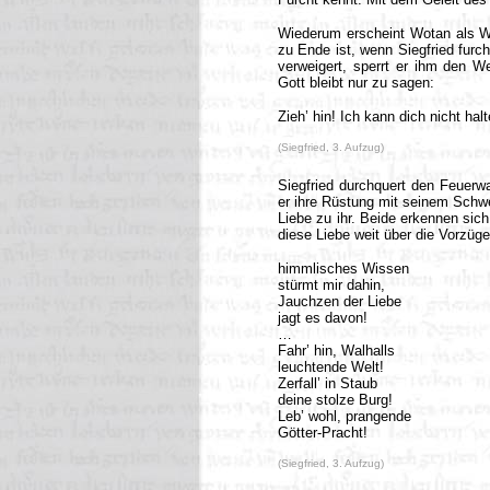
Wiederum erscheint Wotan als Wa
zu Ende ist, wenn Siegfried furc
verweigert, sperrt er ihm den 
Gott bleibt nur zu sagen:
Zieh’ hin! Ich kann dich nicht halt
(Siegfried, 3. Aufzug)
Siegfried durchquert den Feuerwal
er ihre Rüstung mit seinem Schwer
Liebe zu ihr. Beide erkennen sich
diese Liebe weit über die Vorzüge
himmlisches Wissen
stürmt mir dahin,
Jauchzen der Liebe
jagt es davon!
…
Fahr’ hin, Walhalls
leuchtende Welt!
Zerfall’ in Staub
deine stolze Burg!
Leb’ wohl, prangende
Götter-Pracht!
(Siegfried, 3. Aufzug)