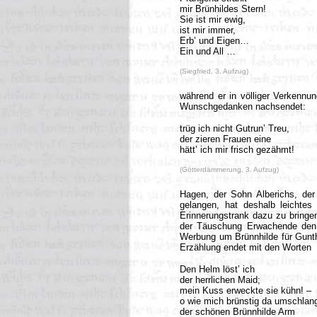
mir Brünhildes Stern!
Sie ist mir ewig,
ist mir immer,
Erb’ und Eigen…
Ein und All …
(Siegfried, 3. Aufzug)
während er in völliger Verkenn
Wunschgedanken nachsendet:
trüg ich nicht Gutrun’ Treu,
der zieren Frauen eine
hätt’ ich mir frisch gezähmt!
(Götterdämmerung, 3. Aufzug)
Hagen, der Sohn Alberichs, der 
gelangen, hat deshalb leichtes
Erinnerungstrank dazu zu bringe
der Täuschung Erwachende den W
Werbung um Brünnhilde für Gunth
Erzählung endet mit den Worten
Den Helm löst’ ich
der herrlichen Maid;
mein Kuss erweckte sie kühn! –
o wie mich brünstig da umschlan
der schönen Brünnhilde Arm