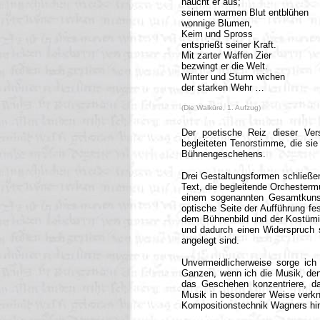
haucht er aus;
seinem warmen Blut entblühen
wonnige Blumen,
Keim und Spross
entsprießt seiner Kraft.
Mit zarter Waffen Zier
bezwingt er die Welt.
Winter und Sturm wichen
der starken Wehr …
(Die Walküre, 1. Aufzug)
Der poetische Reiz dieser Ve
begleiteten Tenorstimme, die si
Bühnengeschehens.
Drei Gestaltungsformen schließ
Text, die begleitende Orchesterm
einem sogenannten Gesamtkuns
optische Seite der Aufführung fe
dem Bühnenbild und der Kostümi
und dadurch einen Widerspruch s
angelegt sind.
Unvermeidlicherweise sorge ich
Ganzen, wenn ich die Musik, den
das Geschehen konzentriere, d
Musik in besonderer Weise verkn
Kompositionstechnik Wagners hinw