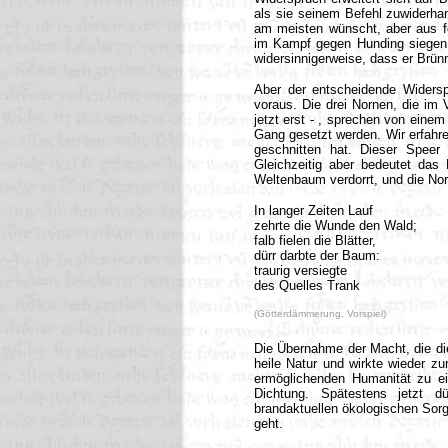
als sie seinem Befehl zuwiderhan
am meisten wünscht, aber aus f
im Kampf gegen Hunding siegen 
widersinnigerweise, dass er Brü
Aber der entscheidende Widers
voraus. Die drei Nornen, die im V
jetzt erst - , sprechen von einem
Gang gesetzt werden. Wir erfahr
geschnitten hat. Dieser Speer
Gleichzeitig aber bedeutet das
Weltenbaum verdorrt, und die No
In langer Zeiten Lauf
zehrte die Wunde den Wald;
falb fielen die Blätter,
dürr darbte der Baum:
traurig versiegte
des Quelles Trank
(Götterdämmerung, Vorspiel)
Die Übernahme der Macht, die die 
heile Natur und wirkte wieder z
ermöglichenden Humanität zu ei
Dichtung. Spätestens jetzt d
brandaktuellen ökologischen Sorge
geht.