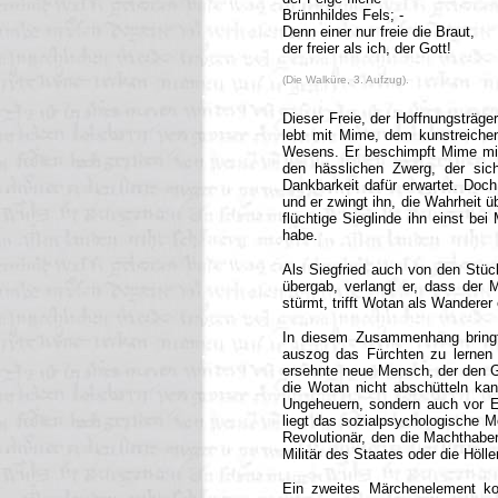
Brünnhildes Fels; -
Denn einer nur freie die Braut,
der freier als ich, der Gott!
(Die Walküre, 3. Aufzug).
Dieser Freie, der Hoffnungsträger 
lebt mit Mime, dem kunstreichen
Wesens. Er beschimpft Mime mit 
den hässlichen Zwerg, der sic
Dankbarkeit dafür erwartet. Doch
und er zwingt ihn, die Wahrheit 
flüchtige Sieglinde ihn einst be
habe.
Als Siegfried auch von den Stü
übergab, verlangt er, dass der
stürmt, trifft Wotan als Wanderer 
In diesem Zusammenhang bringt 
auszog das Fürchten zu lernen 
ersehnte neue Mensch, der den Göt
die Wotan nicht abschütteln kan
Ungeheuern, sondern auch vor E
liegt das sozialpsychologische M
Revolutionär, den die Machthaber
Militär des Staates oder die Höll
Ein zweites Märchenelement ko