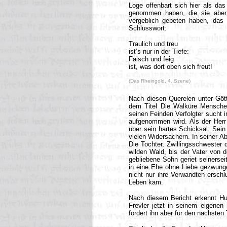
Loge offenbart sich hier als das
genommen haben, die sie aber ü
vergeblich gebeten haben, das
Schlusswort:
Traulich und treu
ist’s nur in der Tiefe:
Falsch und feig
ist, was dort oben sich freut!
(Das Rheingold, 4. Szene)
Nach diesen Querelen unter Gött
dem Titel Die Walküre Menschen 
seinen Feinden Verfolgter sucht i
aufgenommen wird. Als der Herr 
über sein hartes Schicksal: Sein
vielen Widersachern. In seiner A
Die Tochter, Zwillingsschwester
wilden Wald, bis der Vater von d
gebliebene Sohn geriet seinerseit
in eine Ehe ohne Liebe gezwunge
nicht nur ihre Verwandten ersch
Leben kam.
Nach diesem Bericht erkennt Hu
Frevler jetzt in seinem eigenen
fordert ihn aber für den nächste