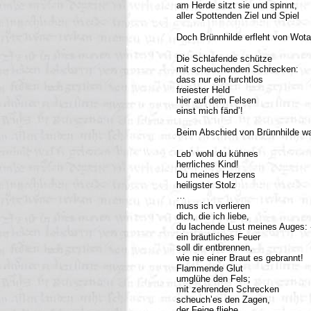
am Herde sitzt sie und spinnt,
aller Spottenden Ziel und Spiel
Doch Brünnhilde erfleht von Wota
Die Schlafende schütze
mit scheuchenden Schrecken:
dass nur ein furchtlos
freiester Held
hier auf dem Felsen
einst mich fänd’!
Beim Abschied von Brünnhilde wan
Leb’ wohl du kühnes
herrliches Kind!
Du meines Herzens
heiligster Stolz
…
muss ich verlieren
dich, die ich liebe,
du lachende Lust meines Auges: 
ein bräutliches Feuer
soll dir entbrennen,
wie nie einer Braut es gebrannt!
Flammende Glut
umglühe den Fels;
mit zehrenden Schrecken
scheuch’es den Zagen,
der Feige fliehe