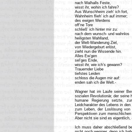
nach Walhalls Feste,
wisst ihr, wohin ich fahre?
Aus Wunschheim zieh’ ich fort,
Wahnheim flieh’ ich auf immer;
des ewigen Werdens
off’ne Tore
schließ’ ich hinter mir zu:
nach dem wunsch- und wahnlos
heiligsten Wahlland,
der Welt-Wanderung Ziel,
von Wiedergeburt erlöst,
zieht nun die Wissende hin.
Alles Ew’gen
sel’ges Ende,
wisst ihr, wie ich’s gewann?
Trauernder Liebe
tiefstes Leiden
schloss die Augen mir auf:
enden sah ich die Welt.-
Wagner hat im Laufe seiner Be
sozialen Revolutionär, der seine 
humane Regierung setzte, zur
Leidcharakter des Lebens in den 
zum Leben, der Loslösung von d
Perspektiven zum menschlichen Da
Aber nicht sie sind es eigentlic
Ich muss daher abschließend be
nicht noch weniger, denn ich hab