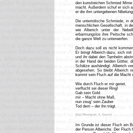
den kunstreichen Schmied Mime g
macht. Außerdem schuf er sich a
er die ihm untergebenen Nibelun
Die unterirdische Schmiede, in de
menschlichen Gesellschaft, in de
wie Alberich unter der Nebel
erbarmungslos ihre Peitsche sch
die ganze Welt zu unterwerfen.
Doch dazu soll es nicht kommen.
Er bringt Alberich dazu, sich mit
und ihr dabei den Tarnhelm abstre
in der Hand der beiden Götter, d
Schätze aushändigt. Alberich ve
abgesehen. So bleibt Alberich n
kommt sein Fluch auf die Macht 
Wie durch Fluch er mir geriet,
verflucht sei dieser Ring!
Gab sein Gold
mir – Macht ohne Maß,
nun zeug’ sein Zauber
Tod dem – der ihn trägt.
(Das Rheingold, 4. Szene)
Im Grunde ist dieser Fluch ein 
der Person Alberichs. Der Fluch 