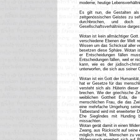
moderne, heutige Lebensverhältn
Es gilt nun, die Gestalten al
zeitgenössischen Geistes zu se
durchbrochen, und doch 
Gesellschaftsverhältnisse dargest
Wotan ist kein allmächtiger Gott
verschiedene Ebenen der Welt rep
Wissen um das Schicksal aller v
besetzen diese Sphäre. Wotan ist
er Entscheidungen fällen mus
Entscheidungen fällen, weil er ni
kann, wie es der jüdisch-chris
unterworfen, die sich aus seiner
Wotan ist ein Gott der Humanitä
hat er Gesetze für das menschli
versteht sich als Hüterin dieser
brechen. Wie der griechische Ze
weiblichen Gottheit Erda, die 
menschlichen Frau, die das Zwil
eine mehrfache Umgehung seines
Tatbestand wird mit erweiterter 
Ehe Sieglindes mit Hunding 
missachten.
Wotan gerät damit in einen Widers
Zwang, aus Rücksicht auf seine e
möglich macht, Menschen zu verni
Widerspruch erweitert sich auf Br