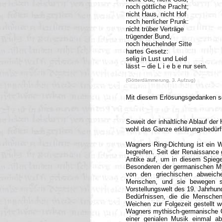
noch göttliche Pracht;
nicht Haus, nicht Hof
noch herrlicher Prunk:
nicht trüber Verträge
trügender Bund,
noch heuchelnder Sitte
hartes Gesetz:
selig in Lust und Leid
lässt – die L i e b e nur sein.
(Götterdämmerung, 3. Aufzug)
Mit diesem Erlösungsgedanken s
Soweit der inhaltliche Ablauf der 
wohl das Ganze erklärungsbedürft
Wagners Ring-Dichtung ist ein W
begreifen. Seit der Renaissance 
Antike auf, um in diesem Spiegel
Besonderen der germanischen Myth
von den griechischen abweich
Menschen, und sie bewegen si
Vorstellungswelt des 19. Jahrhun
Bedürfnissen, die die Menschen
Weichen zur Folgezeit gestellt w
Wagners mythisch-germanische Op
einer genialen Musik einmal ab