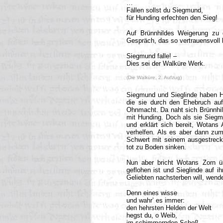
…
Fällen sollst du Siegmund,
für Hunding erfechten den Sieg!
Auf Brünnhildes Weigerung zu 
Gespräch, das so vertrauensvoll
Siegmund falle! –
Dies sei der Walküre Werk.
(Die Walküre, 2. Aufzug)
Siegmund und Sieglinde haben Hu
die sie durch den Ehebruch auf
Ohnmacht. Da naht sich Brünnhi
mit Hunding. Doch als sie Siegmu
und erklärt sich bereit, Wotan
verhelfen. Als es aber dann zu
Schwert mit seinem ausgestreckt
tot zu Boden sinken.
Nun aber bricht Wotans Zorn ü
geflohen ist und Sieglinde auf i
Geliebten nachsterben will, wende
Denn eines wisse
und wahr’ es immer:
den hehrsten Helden der Welt
hegst du, o Weib,
im schimmernden Schoß.