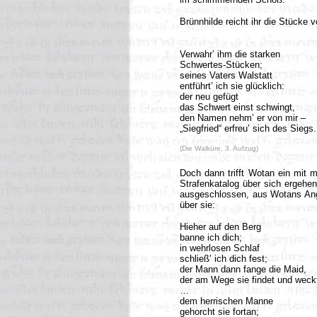
Brünnhilde reicht ihr die Stücke
Verwahr’ ihm die starken
Schwertes-Stücken;
seines Vaters Walstatt
entführt’ ich sie glücklich:
der neu gefügt
das Schwert einst schwingt,
den Namen nehm’ er von mir –
„Siegfried“ erfreu’ sich des Siegs.
(Die Walküre, 3. Aufzug)
Doch dann trifft Wotan ein mit 
Strafenkatalog über sich ergehe
ausgeschlossen, aus Wotans Ange
über sie:
Hieher auf den Berg
banne ich dich;
in wehrlosen Schlaf
schließ’ ich dich fest;
der Mann dann fange die Maid,
der am Wege sie findet und weck
…
dem herrischen Manne
gehorcht sie fortan;