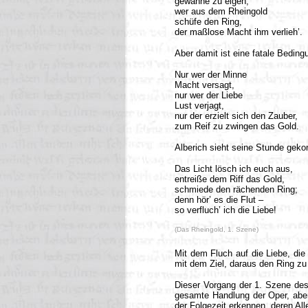
gewänne zu eigen,
wer aus dem Rheingold
schüfe den Ring,
der maßlose Macht ihm verlieh’.
Aber damit ist eine fatale Beding
Nur wer der Minne
Macht versagt,
nur wer der Liebe
Lust verjagt,
nur der erzielt sich den Zauber,
zum Reif zu zwingen das Gold.
Alberich sieht seine Stunde gek
Das Licht lösch ich euch aus,
entreiße dem Riff das Gold,
schmiede den rächenden Ring;
denn hör’ es die Flut –
so verfluch’ ich die Liebe!
(Das Rheingold, 1. Szene)
Mit dem Fluch auf die Liebe, die
mit dem Ziel, daraus den Ring zu
Dieser Vorgang der 1. Szene des
gesamte Handlung der Oper, aber 
der Folgezeit erkennen, deren All