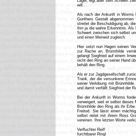
Lager, legt aber sein Schwert zwi
will.
Als nach der Ankunft in Worms Br
Gunthers Gestalt abgenommen hat
streitet die Beschuldigung ab, di
ihm ja die wahre Erkenntnis. Als 
Schwert zwischen sich selbst un
und einen Meineid zugleich.
Hier setzt nun Hagen seinen Vern
zur Rache an. Brünnhilde verrä
gelangt Siegfried auf einem Irrw
nicht den Ring an seiner Hand üb
behält den Ring.
Als er zur Jagdgesellschaft zurüc
Trank, der die versunkene Erinn
seiner Verlobung mit Brünnhilde. 
und damit verfällt Siegfried der
Bei der Ankunft in Worms forde
verweigert, weil er selbst dieses 
Brünnhilde den Ring als ihr Erb
Freitod. Sie lässt einen mächti
selbst reitet mit ihrem Ross G
vereinen. Ihre letzten Worte ver
Verfluchter Reif!
furchtbarer Ring!