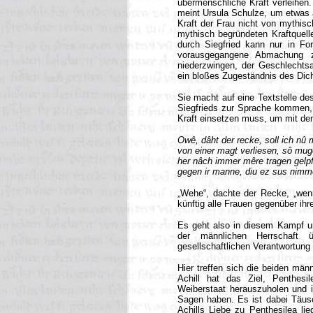
übermenschliche Kraft verleihen
meint Ursula Schulze, um etwas 
Kraft der Frau nicht von mythisch
mythisch begründeten Kraftquelle
durch Siegfried kann nur in Form
vorausgegangene Abmachung zw
niederzwingen, der Geschlechtsak
ein bloßes Zugeständnis des Dicht
Sie macht auf eine Textstelle d
Siegfrieds zur Sprache kommen, a
Kraft einsetzen muss, um mit 
Owê, dâht der recke, soll ich nû 
von einer magt verliesen, sô muge
her nâch immer mêre tragen gelp
gegen ir manne, diu ez sus nimm
„Wehe“, dachte der Recke, „wenn
künftig alle Frauen gegenüber ihr
Es geht also in diesem Kampf u
der männlichen Herrschaft ü
gesellschaftlichen Verantwortung 
Hier treffen sich die beiden män
Achill hat das Ziel, Penthesi
Weiberstaat herauszuholen und i
Sagen haben. Es ist dabei Täusc
Achills Liebe zu Penthesilea lie