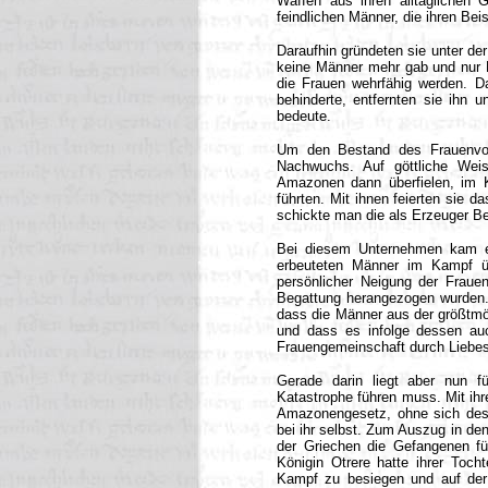
Waffen aus ihren alltäglichen 
feindlichen Männer, die ihren Bei
Daraufhin gründeten sie unter de
keine Männer mehr gab und nur
die Frauen wehrfähig werden. D
behinderte, entfernten sie ihn
bedeute.
Um den Bestand des Frauenvol
Nachwuchs. Auf göttliche Weis
Amazonen dann überfielen, im 
führten. Mit ihnen feierten sie 
schickte man die als Erzeuger B
Bei diesem Unternehmen kam e
erbeuteten Männer im Kampf ü
persönlicher Neigung der Fraue
Begattung herangezogen wurden.
dass die Männer aus der größtmö
und dass es infolge dessen auc
Frauengemeinschaft durch Liebe
Gerade darin liegt aber nun fü
Katastrophe führen muss. Mit ihre
Amazonengesetz, ohne sich dess
bei ihr selbst. Zum Auszug in de
der Griechen die Gefangenen fü
Königin Otrere hatte ihrer Toch
Kampf zu besiegen und auf der 