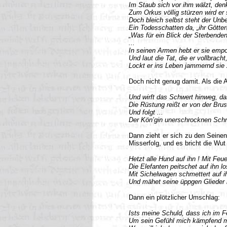
Im Staub sich vor ihm wälzt, denk
Zum Orkus völlig stürzen wird er 
Doch bleich selbst steht der Unbe
Ein Todesschatten da, „ihr Götter!“
„Was für ein Blick der Sterbenden
...
In seinen Armen hebt er sie empo
Und laut die Tat, die er vollbracht
Lockt er ins Leben jammernd sie 
Doch nicht genug damit. Als die 
Und wirft das Schwert hinweg, da
Die Rüstung reißt er von der Brus
Und folgt ...
Der Kön’gin unerschrocknen Schr
Dann zieht er sich zu den Seinen
Misserfolg, und es bricht die Wut
Hetzt alle Hund auf ihn ! Mit Feu
Die Elefanten peitschet auf ihn lo
Mit Sichelwagen schmettert auf i
Und mähet seine üppgen Glieder 
Dann ein plötzlicher Umschlag:
Ists meine Schuld, dass ich im F
Um sein Gefühl mich kämpfend 