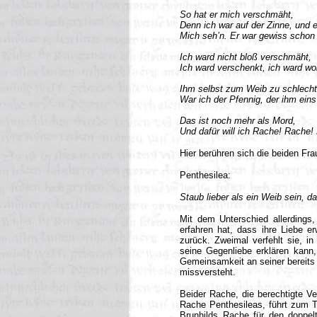
So hat er mich verschmäht,
Denn ich war auf der Zinne, und 
Mich seh’n. Er war gewiss schon 
Ich ward nicht bloß verschmäht,
Ich ward verschenkt, ich ward woh
Ihm selbst zum Weib zu schlecht
War ich der Pfennig, der ihm eins
Das ist noch mehr als Mord,
Und dafür will ich Rache! Rache
Hier berühren sich die beiden Fra
Penthesilea:
Staub lieber als ein Weib sein, da
Mit dem Unterschied allerdings
erfahren hat, dass ihre Liebe er
zurück. Zweimal verfehlt sie, in 
seine Gegenliebe erklären kann
Gemeinsamkeit an seiner bereits 
missversteht.
Beider Rache, die berechtigte Ve
Rache Penthesileas, führt zum To
Brunhilds Rache für den doppel