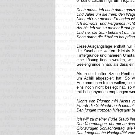
er seine Leiche rings um Troja sch
Doch müsst ich auch durch gan
Und Jahre um sie frein: den Wage
Nicht eh’r zu meinen Freunden wil
Ich schwörs, und Pergamos nicht
Als bis ich sie zu meiner Braut 
Und sie, die Stirn bekränzt mit 
Kann durch die Straßen häuptlings
Diese Ausgangslage enthält nur R
die Zuschauer warten. Kleists S
Hintergründe und näheren Umstän
eine Lösung finden werden, weil 
Seelengründe hinab, als dass ein
Als in der fünften Szene Penthesi
um Achill abgespielt hat. So 
Entkommenen feiern wollen, bei d
eins noch nicht besiegt hat, so
mit Lobeshymnen empfangen werden
Nichts von Triumph mir! Nichts 
Es ruft die Schlacht noch einmal 
Den jungen trotzgen Kriegsgott bä
...
Ich will zu meiner Füße Staub ih
Den Übermütigen. der mir an die
Glorwürdgen Schlachtentag, wie 
Das kriegerische Hochgefühl verwi