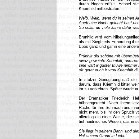
durch Hagen erfüllt. Hebbel st
Kriemhild mitbestrafen.
Weib, Weib, wenn du in seinen 
Auch eine Nacht gelacht hast übe
So sollst du viele Jahre dafür we
Brunhild wird vom Nibelungenlie
als mit Siegfrieds Ermordung ihre
Epos ganz und gar in eine andere 
Prünhilt diu schöne mit übermüet
swaz geweinte Kriemhilt, unmære
sine wart ir guoter triuwe nimmer 
sît getet ouch ir vrou Kriemhilt di
In stolzer Genugtuung saß die 
darum, dass Kriemhild bitter wei
ihr zu verkehren. Später wurde au
Der Dramatiker Friederich He
bühnengerecht. Nach ihrem letz
Rache für ihre Schmach und ihrer 
nicht mehr, bis Ihr den Spruch vo
allerdings in einer Weise, die s
tief heidnisches Wesen, das in s
Sie liegt in seinem Bann, und di
Hat seinen Grund in Liebe!