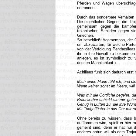
Pferden und Wagen überschlage
entronnen.
Durch das sonderbare Verhalten 
Die eigentlichen Gegner, die Troj
gemeinsam gegen die kämpfen
trojanischen Schilden gegen s
Griechen.
So beschließt Agamemnon, der O
um abzuwarten, für welche Partei
von der Verfolgung Penthesileas
ihn in ihre Gewalt zu bekommen. 
anlegen, es ist symbolisch zu ve
dessen Männlichkeit.)
Achilleus fühlt sich dadurch erst
Mich einen Mann fühl ich, und di
Wenn keiner sonst im Heere, will 
...
Was mir die Göttliche begehrt, da
Brautwerber schickt sie mir, gefie
Genug in Lüften zu, die ihre Wün
Mit Todgeflüster in das Ohr mir r
Ohne bereits zu wissen, dass be
aufflammen wird, spielt er hier 
gemeint sind, denn er hat nur d
anderes antun will als dem Troja