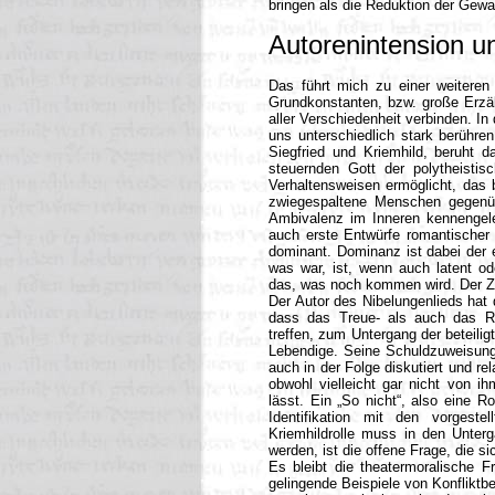
bringen als die Reduktion der Gewal
Autorenintension u
Das führt mich zu einer weiteren 
Grundkonstanten, bzw. große Erzäh
aller Verschiedenheit verbinden. I
uns unterschiedlich stark berühre
Siegfried und Kriemhild, beruht d
steuernden Gott der polytheistis
Verhaltensweisen ermöglicht, das 
zwiegespaltene Menschen gegenüb
Ambivalenz im Inneren kennengeler
auch erste Entwürfe romantischer L
dominant. Dominanz ist dabei der e
was war, ist, wenn auch latent od
das, was noch kommen wird. Der Zei
Der Autor des Nibelungenlieds hat 
dass das Treue- als auch das Ra
treffen, zum Untergang der beteili
Lebendige. Seine Schuldzuweisung
auch in der Folge diskutiert und re
obwohl vielleicht gar nicht von i
lässt. Ein „So nicht“, also eine R
Identifikation mit den vorges
Kriemhildrolle muss in den Unterg
werden, ist die offene Frage, die s
Es bleibt die theatermoralische F
gelingende Beispiele von Konfliktbe