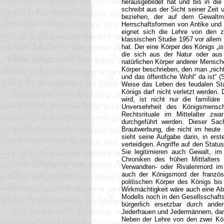
herausgebildet hat und bis in di
schreibt aus der Sicht seiner Zeit
beziehen, der auf dem Gewaltmo
Herrschaftsformen von Antike und M
eignet sich die Lehre von den z
klassischen Studie 1957 vor allem 
hat. Der eine Körper des Königs „is
die sich aus der Natur oder aus 
natürlichen Körper anderer Mensche
Körper beschrieben, den man „nich
und das öffentliche Wohl“ da ist“ 
Weise das Leben des feudalen Staa
Königs darf nicht verletzt werden.
wird, ist nicht nur die familiär
Unversehrheit des Königsmens
Rechtsrituale im Mittelalter z
durchgeführt werden. Dieser Sach
Brautwerbung, die nicht im heut
sieht seine Aufgabe darin, in ers
verteidigen. Angriffe auf den Stat
Sie legitimieren auch Gewalt, im
Chroniken des frühen Mittlalters
Verwandten- oder Rivalenmord im 
auch der Königsmord der französ
politischen Körper des Königs bis
Wirkmächtigkeit wäre auch eine Ab
Modells noch in den Gesellsschafts
bürgerlich ersetzbar durch an
Jederfrauen und Jedermännern, dami
Neben der Lehre von den zwei Kör