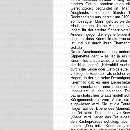
starkes Gefühl, sondern auch ein
Gerechtigkeit begründet ist. Man 
Ausgleichs. In seiner älteste
Rechtssätzen aus derzeit um 2100 
soll besagter Mann getötet werden
Ehefrau kann diesne Ausgleich v
indem ihr der ererbte Schatz vore
Anderen gegen die eigene Sippe i
deutlich, dass Kriemhild als Frau
ist und nur durch ihren Ehemann
Schatz.
Da die Auseinandersetzung, anders 
Sippenehre geht – es ist ja ein K
Kriemhilds ansatzweise eine eher 
der Nibelungen“: „Kriemhild sucht
durch die Sippe oder Gefolgsleute,
vollzogene Racheakt als solcher v
Hagen, in der sie seine Demütigun
Kriemhild gab es eine Liebesbezi
zusammenfanden, eine Liebesheirat
unbewusst in den epischen Ton
patriarchalischen Staatsmodell sch
Königinnenstreit) vom Autor d
zugewiesen wird. Sie ist die Teufe
Hagen auf der Ebene des Männerbu
gestört sieht. Diese negative Bewe
„Klage“ wird Hagen das Treueideal
den Racheprozess schuldig, aber 
angeht. „Das rettet Kriemhild vo