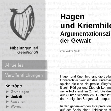
Hagen
und Kriemhil
Argumentationszi
der Gewalt
von Volker Gallé
Hagen und Kriemhild sind die treib
Unversöhnlichkeit ist das Unterg
spielen sie eine Hauptrolle. Siegf
Etzel, Rüdiger und Dietrich kommen
seine Rolle erst im 2. Teil. Die dr
auf Gunter Nebenrollen. Gunter is
das Königreich Burgund als corpus p
In den gegenwärtigen Interpretatio
auf der Basis einer „libidinösen 