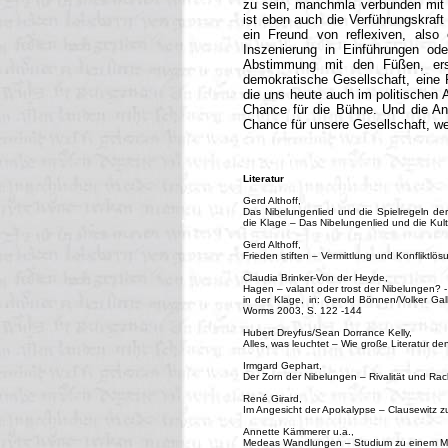
zu sein, manchmla verbunden mit e
ist eben auch die Verführungskraft
ein Freund von reflexiven, als
Inszenierung in Einführungen o
Abstimmung mit den Füßen, ers
demokratische Gesellschaft, eine 
die uns heute auch im politischen 
Chance für die Bühne. Und die Ans
Chance für unsere Gesellschaft, we
Literatur
Gerd Althoff,
Das Nibelungenlied und die Spielregeln der
die Klage – Das Nibelungenlied und die Kul
Gerd Althoff,
Frieden stiften – Vermittlung und Konfliktlö
Claudia Brinker-Von der Heyde,
Hagen – valant oder trost der Nibelungen? -
in der Klage, in: Gerold Bönnen/Volker Ga
Worms 2003, S. 122 -144
Hubert Dreyfus/Sean Dorrance Kelly,
Alles, was leuchtet – Wie große Literatur de
Irmgard Gephart,
Der Zorn der Nibelungen – Rivalität und Ra
René Girard,
Im Angesicht der Apokalypse – Clausewitz 
Annette Kämmerer u.a.,
Medeas Wandlungen – Studium zu einem Myt