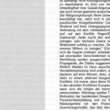
ist allerdings nicht Ahnungslosigk
zu deeskalieren im Sinn von Ver
Unbedingtheit ihrer Gewalt-Argumen
wie auch immer gearteten erotische
Der Religionsphilosoph René Girar
beschäftigt hat, setzt sich in 
preußischen Kriegstheoretiker C
Moderne und ihres Untergangspoten
Verbindung mit dem mittelalterlic
und auf den Konflikt Hagen/Kri
Zweikampf...Jeder sucht den and
zwingen; sein nächster Zweck i
Widerstand unfähig zu machen. Der
unseres Willens zu zwingen.“ (Gi
sich die Gegner imitieren, einande
auf prinzipieller Verschiedenheit
Vermittlung werden ausgeschalt
Propaganda, die Stärke suggeriere
Ähnlich Werden im Hass auszuheb
Verstehensprozesse sind zudem, au
basieren auf eme Wissen, dass „de
stets zu einem relativen Ausgan
Konflikts. Ich meine, dass diese S
in den aktuellen Konflikten Europa
wenn sich die Inhalte der herme
unterscheiden. Allerdings spielen 
Motivation der handelnden Kriegst
Persönlichkeitsbildung und zur F
Nibelungenlied mit den Pote
Inzenierungsmodell, das dies ber