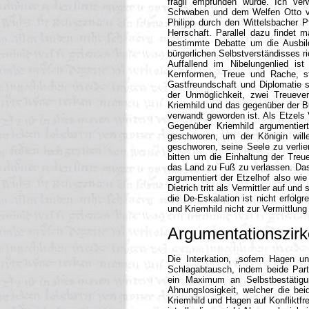
fragil empfunden wurde. Ich ver
Schwaben und dem Welfen Otto v
Philipp durch den Wittelsbacher P
Herrschaft. Parallel dazu findet 
bestimmte Debatte um die Ausbildu
bürgerlichen Selbstverständisses ri
Auffallend im Nibelungenlied is
Kernformen, Treue und Rache, st
Gastfreundschaft und Diplomatie se
der Unmöglichkeit, zwei Treueve
Kriemhild und das gegenüber der Bu
verwandt geworden ist. Als Etzels 
Gegenüber Kriemhild argumentiert
geschworen, um der Königin will
geschworen, seine Seele zu verlie
bitten um die Einhaltung der Treu
das Land zu Fuß zu verlassen. Das
argumentiert der Etzelhof also wi
Dietrich tritt als Vermittler auf 
die De-Eskalation ist nicht erfolg
und Kriemhild nicht zur Vermittlung 
Argumentationszirk
Die Interkation, „sofern Hagen un
Schlagabtausch, indem beide Parte
ein Maximum an Selbstbestätigu
Ahnungslosigkeit, welcher die be
Kriemhild und Hagen auf Konfliktfr