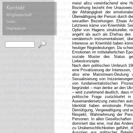
meist allzu vereinfachend eine Ha
Beziehung bezieht ihre Unausweich
der Abhängigkeit der emotiona
Überwältigung der Person durch di
sexuellen Beziehungen. Etwas A
Letzteres käme von Kriemhilds Seit
Opfer von Hagens struktureller, n
angeht als auch als Ehefrau des 
verräterisch instrumentalisiert, ü
Interesse an Kriemhild haben könnt
heutiger Regiedeutungen. Da schei
Emotionen im mittelalterlichen Epos
soziale Muster des Status geb
Liebeskonzepte.
Nach dem politischen Umbruch 198
eine Privatisierung der Interessen,
also eine Mainstream-Deutung u
Sexualisierung von Inszenierungen
von fundamentalistischen Prozess
begründet – man denke an den Ukra
– wird zunehmend deutlich, dass 
politische Frage zurückkehrt i
Auseinandersetzung zwischen autor
Identität haben emotionale Pot
Demütigung, Vergewaltigung und wa
Respekt, Wahrnehmung der Person
Personen. In allen Gesellschaften
dominiert das eine, mal das Andere
zu Unübersichtlichkeiten geführt,
Ausstieg aus politischer Betei