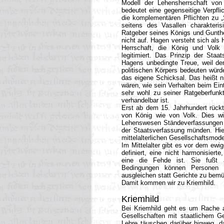
Modell der Lehensherrschaft vo
bedeutet eine gegenseitige Verpfl
die komplementären Pflichten zu „
seitens des Vasallen charakteris
Ratgeber seines Königs und Gunthe
nicht auf. Hagen versteht sich als
Herrschaft, die König und Volk
legitimiert. Das Prinzip der Staa
Hagens unbedingte Treue, weil de
politischen Körpers bedeuten würd
das eigene Schicksal. Das heißt n
wären, wie sein Verhalten beim Ein
sehr wohl zu seiner Ratgeberfunkt
verhandelbar ist.
Erst ab dem 15. Jahrhundert rückt
von König wie von Volk. Dies wi
Lehenswesen Ständeverfassungen e
der Staatsverfassung münden. Hie
mittelalterlichen Gesellschaftsmode
Im Mittelalter gibt es vor dem ew
definiert, eine nicht harmonisier
eine die Fehde ist. Sie fußt 
Bedingungen können Personen 
ausgleichen statt Gerichte zu bem
Damit kommen wir zu Kriemhild.
Kriemhild
Bei Kriemhild geht es um Rache 
Gesellschaften mit staatlichem G
Lehre täuschen darüber hinweg, d