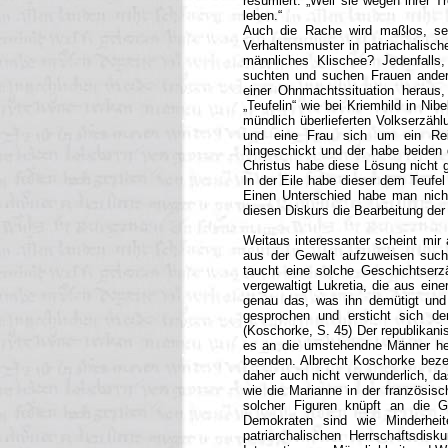
resümiert: „Weil sie wegen ihrer 
leben.“
Auch die Rache wird maßlos, selb
Verhaltensmuster in patriachalisch
männliches Klischee? Jedenfalls
suchten und suchen Frauen ander
einer Ohnmachtssituation heraus,
„Teufelin“ wie bei Kriemhild in Nib
mündlich überlieferten Volkserzähl
und eine Frau sich um ein Reisi
hingeschickt und der habe beiden 
Christus habe diese Lösung nicht 
In der Eile habe dieser dem Teufe
Einen Unterschied habe man nicht 
diesen Diskurs die Bearbeitung der
Weitaus interessanter scheint mir
aus der Gewalt aufzuweisen sucht
taucht eine solche Geschichtserzä
vergewaltigt Lukretia, die aus ein
genau das, was ihn demütigt und r
gesprochen und ersticht sich d
(Koschorke, S. 45) Der republikan
es an die umstehendne Männer her
beenden. Albrecht Koschorke bezei
daher auch nicht verwunderlich, d
wie die Marianne in der französisc
solcher Figuren knüpft an die 
Demokraten sind wie Minderhei
patriarchalischen Herrschaftsdi