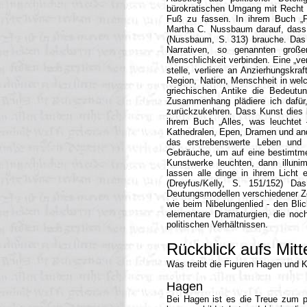
bürokratischen Umgang mit Recht u
Fuß zu fassen. In ihrem Buch „Po
Martha C. Nussbaum darauf, dass e
(Nussbaum, S. 313) brauche. Das Mi
Narrativen, so genannten gro
Menschlichkeit verbinden. Eine „ver
stelle, verliere an Anzierhungskra
Region, Nation, Menschheit in wel
griechischen Antike die Bedeut
Zusammenhang plädiere ich dafür,
zurückzukehren. Dass Kunst dies l
ihrem Buch „Alles, was leuchtet 
Kathedralen, Epen, Dramen und and
das erstrebenswerte Leben und 
Gebräuche, um auf eine bestimtme
Kunstwerke leuchten, dann illuni
lassen alle dinge in ihrem Licht 
(Dreyfus/Kelly, S. 151/152) D
Deutungsmodellen verschiedener Zei
wie beim Nibelungenlied - den Blic
elementare Dramaturgien, die noc
politischen Verhältnissen.
Rückblick aufs Mitte
Was treibt die Figuren Hagen und 
Hagen
Bei Hagen ist es die Treue zum pe