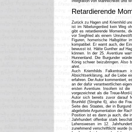
Integration von Männlichkeit und W
Retardierende Mo
Zurück zu Hagen und Kriemhild un
ist im Nibelungenlied kein Weg oh
gibt es retardierende Momente, d
vor Siegfried als einem Unruhestif
Figuren, homerische Halbgötter 
kompatibel. Er warnt auch, der Ein
bewusst ist. Hätte Gunther auf Ha
können. In der 25. Aventiure wa
Hunnenland. Die Burgunder würde
König schwer beizubringen. Also 
ahnt.
Auch Kriemhilds Falkentraum 
Absichtserklärung, auf die Liebe e
erfahren. Der Autor kommentiert, 
an der dafür verantwortlichen eige
ersten Aventiure. Insofern ist die
vorgezeichnet als die Treue-Mord
Autor sich bereits zuvor darauf f
Brunhild (Strophe 6), also die Fr
Seite des Staates, der in Burgund
abgeleitete Argumentation der Rach
Position ist es dann ja auch, die 
Jahrhundert offenbar stark besch
Lehenswesen im 12. Jahrhundert
zunehmend verschriftlicht wurde (s