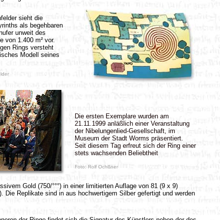
elder sieht die
yrinths als begehbaren
ufer unweit des
e von 1.400 m² vor.
.....
gen Rings versteht
isches Modell seines
lder
Die ersten Exemplare wurden am
21.11.1999 anläßlich einer Veranstaltung
der Nibelungenlied-Gesellschaft, im
.....
Museum der Stadt Worms präsentiert.
Seit diesem Tag erfreut sich der Ring einer
stets wachsenden Beliebtheit
Foto: Rolf Ochßner
sivem Gold (750/°°°) in einer limitierten Auflage von 81 (9 x 9)
n). Die Replikate sind in aus hochwertigem Silber gefertigt und werden
nneren der Ringe findet sich die Signatur des Künstlers neben der des