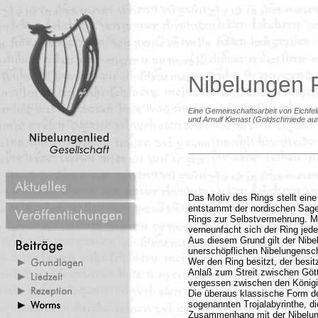
Nibelungen 
Eine Gemeinschaftsarbeit von Eichfel
und Arnulf Kienast (Goldschmiede au
Das Motiv des Rings stellt ein
entstammt der nordischen Sagen
Rings zur Selbstvermehrung. M
verneunfacht sich der Ring jede
Aus diesem Grund gilt der Nibe
unerschöpflichen Nibelungensc
Wer den Ring besitzt, der besi
Anlaß zum Streit zwischen Göt
vergessen zwischen den König
Die überaus klassische Form de
sogenannten Trojalabyrinthe, d
Zusammenhang mit der Nibelun