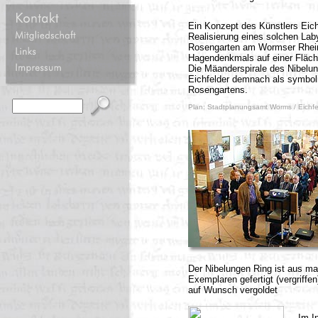
Ein Konzept des Künstlers Eichf
Realisierung eines solchen Lab
Rosengarten am Wormser Rhein
Hagendenkmals auf einer Fläch
Die Mäanderspirale des Nibelun
Eichfelder demnach als symbol
Rosengartens.
Plan: Stadtplanungsamt Worms / Eichfe
Der Nibelungen Ring ist aus mas
Exemplaren gefertigt (vergriffe
auf Wunsch vergoldet
Im I