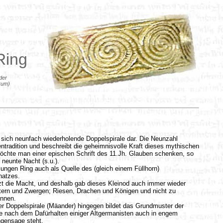
.....
Ring
der
rum)
e sich neunfach wiederholende Doppelspirale dar. Die Neunzahl
tradition und beschreibt die geheimnisvolle Kraft dieses mythischen
öchte man einer epischen Schrift des 11.Jh. Glauben schenken, so
 neunte Nacht (s.u.).
lungen Ring auch als Quelle des (gleich einem Füllhorn)
hatzes.
tzt die Macht, und deshalb gab dieses Kleinod auch immer wieder
tern und Zwergen; Riesen, Drachen und Königen und nicht zu
innen.
r Doppelspirale (Mäander) hingegen bildet das Grundmuster der
ie nach dem Dafürhalten einiger Altgermanisten auch in engem
gensage steht.