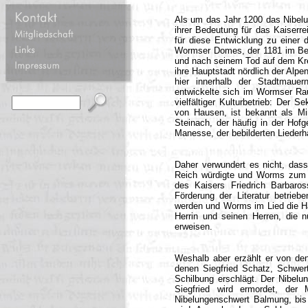
Als um das Jahr 1200 das Nibelu
ihrer Bedeutung für das Kaiserr
für diese Entwicklung zu einer
Wormser Domes, der 1181 im Beis
und nach seinem Tod auf dem Kre
ihre Hauptstadt nördlich der Alpe
hier innerhalb der Stadtmauer
entwickelte sich im Wormser Rau
vielfältiger Kulturbetrieb: Der S
von Hausen, ist bekannt als Min
Steinach, der häufig in der Hofge
Manesse, der bebilderten Liederha
Daher verwundert es nicht, dass 
Reich würdigte und Worms zum z
des Kaisers Friedrich Barbaros
Förderung der Literatur betrie
werden und Worms im Lied die Hau
Herrin und seinen Herren, die 
erweisen.
Weshalb aber erzählt er von den
denen Siegfried Schatz, Schwer
Schilbung erschlägt. Der Nibelu
Siegfried wird ermordet, der
Nibelungenschwert Balmung, bis 