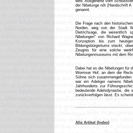
wird. Ausgehend vom Schlussvers 
der Nibelunge nôt (Handschrift A
genannt.
Die Frage nach den historischen
Norden, weg von der Stadt Wo
Dietrichsage, die wesentlich 
Nibelungen" von Richard Wagner
Konzeption bis zum heutig
Bildungsbürgertums steckt, obw
Zeugnis für eine solche werkfe
Nibelungenmuseums mit dem Rin
Dabei hat es die Nibelungen für 
Wormser Hof, an dem die Recken
Söhne sich zusammengefunden h
war ein Adeliger namens Nibel
Jahrhunderts zur Führungsschi
bedeutende Adelsdynastie, die 
zurückverfolgen lässt. Es scheint
Alle Artikel (Index)