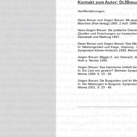
Kontakt zum Autor: DrJBreu
Veröffentlichungen:
Dieter Breuer und Jürgen Breuer: Mit spae
München (Fink-Verlag) 1995. 2.Aufl. 1996
Hans-Jürgen Breuer: Die politische Orient
(Quellen und Forschungen zur hessischen
Darmstadt und Marburg 1997.
Dieter Breuer und Jürgen Breuer: Das Nib
In: Nibelungenlied und Klage, Ursprung -
Symposium Kloster Andechs 1995, Münche
Jürgen Breuer: Bligger II. von Steinach, 
Horb a. Neckar 1999.
Jürgen Breuer: Das historische Umfeld de
In: Ein Lied von gestern? Wormser Sympo
Worms 1999, S. 15 - 36.
Jürgen Breuer: Die Burgunden und ihr Wo
In: Die Nibelungen in Burgund, Symposi
Worms 2001, S. 25 - 49.