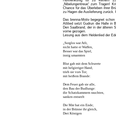
Hunnenkönig ist zu keinem Zu
„Nibelungentreue“ zum Tragen! Kri
Chance für das Überleben ihrer B
zu Hagen die Auslieferung zurück. 
Das brenna-Motiv begegnet schon i
Atlilied setzt Gudrun die Halle in
Den Saalbrand, der in der älteren 
vorne gezogen.
Lesung aus dem Heldenlied der Ed
„Sorglos war Atli,
nicht hatte er Waffen,
Besser war das Spiel,
innig umarmten
Blut gab mit dem Schwerte
mit helgieriger Hand;
trieb sie vors Tor;
mit heißem Brande:
Dem Feuer gab sie alle,
den Bau der Budlunge:
die Schatzkammern rauchten,
sanken entseelt
Die Mär hat ein Ende;
in der Brünne ihr gleich,
Drei Königen