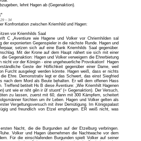
erbar.
abzugeben, lehnt Hagen ab (Gegenaktion).
“
 29 – 34
r Konfrontation zwischen Kriemhild und Hagen:
itzen vor Kriemhilds Saal
rift C „Aventiure wie Hagene und Volker vor Chriemhilden sal
g der exponierten Gegenspieler in die nächste Runde. Hagen und
ferpaar, setzen sich auf eine Bank Kriemhilds Saal gegenüber.
Anschlag. Mit der Krone auf dem Haupt nähert sie sich mit einer
t die Gegenaktion: Hagen und Volker verweigern die Ehrerbietung
ch nicht vor der Königin - eine ungeheuerliche Provokation! Hagen
erständliche Geste der Höflichkeit gegenüber einer Dame, weil
on Furcht ausgelegt werden könnte. Hagen weiß, dass er nichts
 die Ehre. Demonstrativ legt er das Schwert, das einst Siegfried
 es nach dem Mord als Beute behalten. Er will dem offenen Hass
n. Treffend betitelt Hs B diese Âventiure: „Wie Kriemhilt Hagenen
n) unt wie er niht gên ir ûf stuont“ (= Gegenaktion). Der Versuch,
öten zu lassen, zuerst mit 60, dann mit 300 Kämpfern, scheitert
olgsmänner fürchten um ihr Leben. Hagen und Volker gelten als
erster Vergeltungsversuch mit ihrer Demütigung. Im Königspalast
ügig und freundlich von Etzel empfangen. ER weiß nicht, was
 ersten Nacht, die die Burgunden auf der Etzelburg verbringen.
 Ruhe. Volker und Hagen übernehmen die Nachtwache vor dem
dern. Für die einschlafenden Burgunden spielt Volker auf seiner