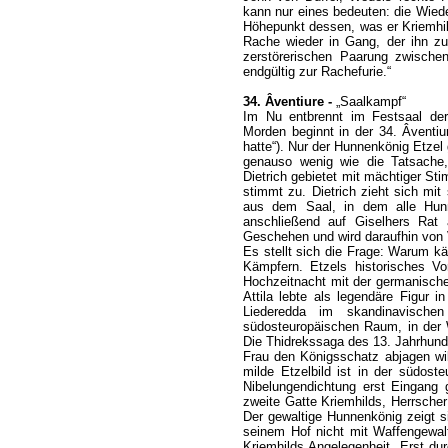
kann nur eines bedeuten: die Wied
Höhepunkt dessen, was er Kriemhi
Rache wieder in Gang, der ihn zu
zerstörerischen Paarung zwischen
endgültig zur Rachefurie.“
34. Âventiure -
„Saalkampf“
Im Nu entbrennt im Festsaal d
Morden beginnt in der 34. Âventiu
hatte“). Nur der Hunnenkönig Etzel 
genauso wenig wie die Tatsache, 
Dietrich gebietet mit mächtiger St
stimmt zu. Dietrich zieht sich mit
aus dem Saal, in dem alle Hun
anschließend auf Giselhers Rat
Geschehen und wird daraufhin von V
Es stellt sich die Frage: Warum kä
Kämpfern. Etzels historisches Vor
Hochzeitnacht mit der germanischen
Attila lebte als legendäre Figur i
Liederedda im skandinavisch
südosteuropäischen Raum, in der W
Die Thidrekssaga des 13. Jahrhunder
Frau den Königsschatz abjagen wil
milde Etzelbild ist in der südost
Nibelungendichtung erst Eingang 
zweite Gatte Kriemhilds, Herrscher 
Der gewaltige Hunnenkönig zeigt si
seinem Hof nicht mit Waffengewalt
Kriemhilds Angelegenheit. Erst du