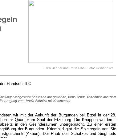
egeln
g
Ellen Bender und Petra Riha - Foto: Gernot Kirch
..
der Handschrift C
ibelungenliedgesellschaft lesen ausgewählte, fortlaufende Abschnitte aus dem
Übertragung von Ursula Schulze mit Kommentar.
ndeten wir mit der Ankunft der Burgunden bei Etzel in der 28.
ehen ihr Quartier im Saal der Etzelburg. Die Knappen werden –
abseits in den Gesinderäumen untergebracht. Zu einer ersten
grüßung der Burgunden. Kriemhild gibt die Spielregeln vor. Sie
Gastgeschenk (Aktion). Der Raub des Schatzes und Siegfrieds