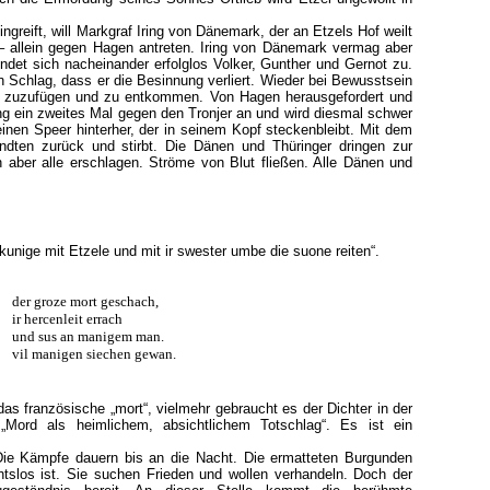
ingreift, will Markgraf Iring von Dänemark, der an Etzels Hof weilt
 – allein gegen Hagen antreten. Iring von Dänemark vermag aber
det sich nacheinander erfolglos Volker, Gunther und Gernot zu.
n Schlag, dass er die Besinnung verliert. Wieder bei Bewusstsein
e zuzufügen und zu entkommen. Von Hagen herausgefordert und
ring ein zweites Mal gegen den Tronjer an und wird diesmal schwer
inen Speer hinterher, der in seinem Kopf steckenbleibt. Mit dem
dten zurück und stirbt. Die Dänen und Thüringer dringen zur
n aber alle erschlagen. Ströme von Blut fließen. Alle Dänen und
 kunige mit Etzele und mit ir swester umbe die suone reiten“.
der groze mort geschach,
ir hercenleit errach
und sus an manigem man.
vil manigen siechen gewan.
e das französische „mort“, vielmehr gebraucht es der Dichter in der
„Mord als heimlichem, absichtlichem Totschlag“. Es ist ein
Die Kämpfe dauern bis an die Nacht. Die ermatteten Burgunden
tslos ist. Sie suchen Frieden und wollen verhandeln. Doch der