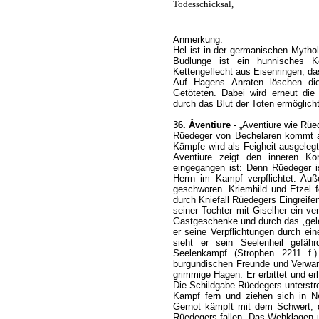
Todesschicksal,
Anmerkung:
Hel ist in der germanischen Mytho
Budlunge ist ein hunnisches Kö
Kettengeflecht aus Eisenringen, d
Auf Hagens Anraten löschen di
Getöteten. Dabei wird erneut die
durch das Blut der Toten ermöglich
36. Âventiure
- „Aventiure wie Rüed
Rüedeger von Bechelaren kommt a
Kämpfe wird als Feigheit ausgelegt
Aventiure zeigt den inneren Kon
eingegangen ist: Denn Rüedeger i
Herrn im Kampf verpflichtet. Auß
geschworen. Kriemhild und Etzel f
durch Kniefall Rüedegers Eingreife
seiner Tochter mit Giselher ein v
Gastgeschenke und durch das „gele
er seine Verpflichtungen durch ei
sieht er sein Seelenheil gefäh
Seelenkampf (Strophen 2211 f.
burgundischen Freunde und Verwand
grimmige Hagen. Er erbittet und e
Die Schildgabe Rüedegers unterstr
Kampf fern und ziehen sich in Ne
Gernot kämpft mit dem Schwert, 
Rüedegers fallen. Das Wehklagen u