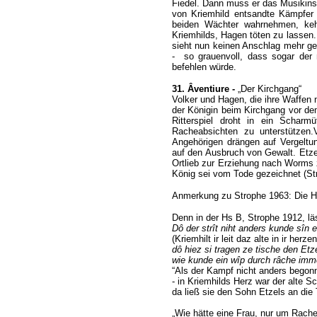
Fiedel. Dann muss er das Musikin
von Kriemhild entsandte Kämpfer 
beiden Wächter wahrnehmen, keh
Kriemhilds, Hagen töten zu lassen. 
sieht nun keinen Anschlag mehr geg
- so grauenvoll, dass sogar der
befehlen würde.
31. Âventiure -
„Der Kirchgang“
Volker und Hagen, die ihre Waffen 
der Königin beim Kirchgang vor dem
Ritterspiel droht in ein Scharm
Racheabsichten zu unterstützen.V
Angehörigen drängen auf Vergeltun
auf den Ausbruch von Gewalt. Etze
Ortlieb zur Erziehung nach Worms 
König sei vom Tode gezeichnet (Str
Anmerkung zu Strophe 1963: Die Hs
Denn in der Hs B, Strophe 1912, lä
Dô der strît niht anders kunde sîn 
(Kriemhilt ir leit daz alte in ir her
dô hiez si tragen ze tische den Etz
wie kunde ein wîp durch râche imme
“Als der Kampf nicht anders begon
- in Kriemhilds Herz war der alte S
da ließ sie den Sohn Etzels an die 
„Wie hätte eine Frau, nur um Rache