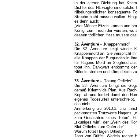
In der älteren Dichtung hat Kriem
Dichter des NL wagte eine solche T
Nibelungendichter konsequente F
Strophe nicht missen wollen. Hin
es denn auch:
„Vier Männer Etzels kamen und bra
König, zum Tisch der Fürsten, wo
dessen tödlichen Hass musste das 
32. Âventiure -
„Knappenmord“
Die 32. Âventiure zeigt wieder Kr
Knappenmord an. Sie verspricht ih
alle Knappen der Burgunden in ihrer
für Hagens Mord an Siegfried aus
tötet ihn. Dankwart entkommt d
Blödels sterben und kämpft sich zum
33. Âventiure -
„Tötung Ortliebs“
Die 33. Âventiure bringt die Geg
gemäß Kriemhilds Plan. Aus Rache
Kopf ab und fordert damit den Hun
eigenes Todesurteil unterschreibt
das nicht.
Anmerkung zu 2013,3: „nu trinc
packendsten Trutzworte Hagens. „m
zum Gedächtnis eines Toten“. Hel
„skuniges win“, der „Wein des Kön
Blut Ortliebs zum Opfer dar“.
Warum tötet Hagen Ortlieb?
John von Düffel, Wedels rechte H