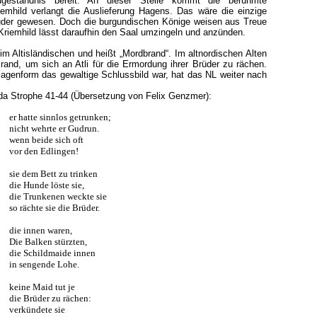
geständnis bereit. An dieser Stelle kommt die berühmte
emhild verlangt die Auslieferung Hagens. Das wäre die einzige
rüder gewesen. Doch die burgundischen Könige weisen aus Treue
Kriemhild lässt daraufhin den Saal umzingeln und anzünden.
m Altisländischen und heißt „Mordbrand“. Im altnordischen Alten
 Brand, um sich an Atli für die Ermordung ihrer Brüder zu rächen.
Sagenform das gewaltige Schlussbild war, hat das NL weiter nach
da Strophe 41-44 (Übersetzung von Felix Genzmer):
er hatte sinnlos getrunken;
nicht wehrte er Gudrun.
wenn beide sich oft
vor den Edlingen!
sie dem Bett zu trinken
die Hunde löste sie,
die Trunkenen weckte sie
so rächte sie die Brüder.
die innen waren,
Die Balken stürzten,
die Schildmaide innen
in sengende Lohe.
keine Maid tut je
die Brüder zu rächen:
verkündete sie