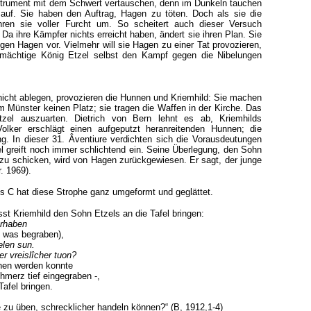
strument mit dem Schwert vertauschen, denn im Dunkeln tauchen
auf. Sie haben den Auftrag, Hagen zu töten. Doch als sie die
ren sie voller Furcht um. So scheitert auch dieser Versuch
Da ihre Kämpfer nichts erreicht haben, ändert sie ihren Plan. Sie
en Hagen vor. Vielmehr will sie Hagen zu einer Tat provozieren,
 mächtige König Etzel selbst den Kampf gegen die Nibelungen
nicht ablegen, provozieren die Hunnen und Kriemhild: Sie machen
 Münster keinen Platz; sie tragen die Waffen in der Kirche. Das
ützel auszuarten. Dietrich von Bern lehnt es ab, Kriemhilds
olker erschlägt einen aufgeputzt heranreitenden Hunnen; die
g. In dieser 31. Âventiure verdichten sich die Vorausdeutungen
l greift noch immer schlichtend ein. Seine Überlegung, den Sohn
zu schicken, wird von Hagen zurückgewiesen. Er sagt, der junge
. 1969).
 C hat diese Strophe ganz umgeformt und geglättet.
sst Kriemhild den Sohn Etzels an die Tafel bringen:
erhaben
zen was begraben),
elen sun.
r vreislîcher tuon?
nen werden konnte
chmerz tief eingegraben -,
Tafel bringen.
 zu üben, schrecklicher handeln können?“ (B, 1912,1-4)