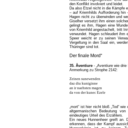
den Konflikt involviert und leidet.
Da also Etzel nicht in die Kämpfe e
– auf Kriemhilds Aufforderung hin
Hagen nicht zu überwinden und wen
Giselher versetzt ihm einen solche
gelingt es ihm, Hagen eine Wund
von Kriemhild angestachelt, tritt I
verwundet. Hagen schleudert ihm e
Speer weicht er zu seinen Verwan
Vergeltung in den Saal ein, werde
Thüringer sind tot.
Der finale Mord“
35. Âventiure
- „Aventiure wie drie
Anmerkung zu Strophe 2142:
Zeinen sunewenden
daz diu kuniginne
an ir naehsten magen
da von der kunec Ezele
„mort“ ist hier nicht bloß „Tod“ wi
altgermanischen Bedeutung von 
eindeutiges Urteil des Erzählers.
Ein neues Hunnenheer greift an. 
erkennen, dass der Kampf aussich