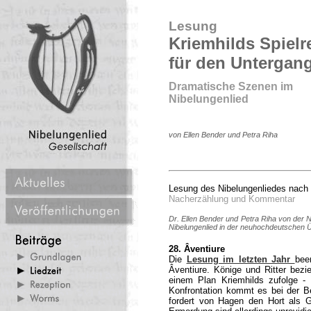
Lesung
Kriemhilds Spielr
für den Untergan
Dramatische Szenen im
Nibelungenlied
von Ellen Bender und Petra Riha
Lesung des Nibelungenliedes nach 
Nacherzählung und Kommentar
Dr. Ellen Bender und Petra Riha von der N
Nibelungenlied in der neuhochdeutschen 
28. Âventiure
Die
Lesung im letzten Jahr
bee
Âventiure. Könige und Ritter bezi
einem Plan Kriemhilds zufolge - 
Konfrontation kommt es bei der Be
fordert von Hagen den Hort als 