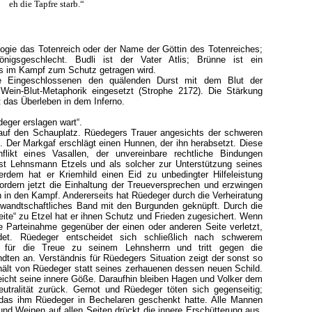
eh die Tapfre starb.“
logie das Totenreich oder der Name der Göttin des Totenreiches;
nigsgeschlecht. Budli ist der Vater Atlis; Brünne ist ein
as im Kampf zum Schutz getragen wird.
e Eingeschlossenen den quälenden Durst mit dem Blut der
 Wein-Blut-Metaphorik eingesetzt (Strophe 2172). Die Stärkung
t das Überleben in dem Inferno.
eger erslagen wart“.
uf den Schauplatz. Rüedegers Trauer angesichts der schweren
. Der Markgaf erschlägt einen Hunnen, der ihn herabsetzt. Diese
flikt eines Vasallen, der unvereinbare rechtliche Bindungen
st Lehnsmann Etzels und als solcher zur Unterstützung seines
erdem hat er Kriemhild einen Eid zu unbedingter Hilfeleistung
ordern jetzt die Einhaltung der Treueversprechen und erzwingen
n in den Kampf. Andererseits hat Rüedeger durch die Verheiratung
erwandtschaftliches Band mit den Burgunden geknüpft. Durch die
ite“ zu Etzel hat er ihnen Schutz und Frieden zugesichert. Wenn
ne Parteinahme gegenüber der einen oder anderen Seite verletzt,
rdet. Rüedeger entscheidet sich schließlich nach schwerem
) für die Treue zu seinem Lehnsherrn und tritt gegen die
ten an. Verständnis für Rüedegers Situation zeigt der sonst so
rhält von Rüedeger statt seines zerhauenen dessen neuen Schild.
eicht seine innere Göße. Daraufhin bleiben Hagen und Volker dem
utralität zurück. Gernot und Rüedeger töten sich gegenseitig;
das ihm Rüedeger in Bechelaren geschenkt hatte. Alle Mannen
nd Weinen auf allen Seiten drückt die innere Erschütterung aus,