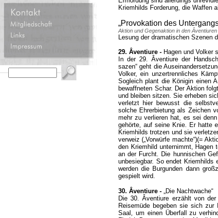
Ermordung sind allerdings unrevidi
Kriemhilds Forderung, die Waffen 
„Provokation des Untergangs
Aktion und Gegenaktion in den Âventiuren
Lesung der dramatischen Szenen de
29. Âventiure -
Hagen und Volker s
In der 29. Âventiure der Handsch
sazen“ geht die Auseinandersetzun
Volker, ein unzertrennliches Kämp
Sogleich plant die Königin einen 
bewaffneten Schar. Der Aktion folg
und bleiben sitzen. Sie erheben si
verletzt hier bewusst die selbstv
solche Ehrerbietung als Zeichen v
mehr zu verlieren hat, es sei denn
gehörte, auf seine Knie. Er hatte
Kriemhilds trotzen und sie verletze
verweiz („Vorwürfe machte“)(= Aktio
den Kriemhild unternimmt, Hagen t
an der Furcht. Die hunnischen Gef
unbesiegbar. So endet Kriemhilds 
werden die Burgunden dann großz
gespielt wird.
30. Âventiure -
„Die Nachtwache“
Die 30. Âventiure erzählt von der
Reisemüde begeben sie sich zur
Saal, um einen Überfall zu verhin