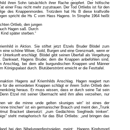
hild ihren Sohn tatsächlich ihrer Rache geopfert. Der höfische
at einer Frau nicht mehr zuzutrauen. Der Tod Ortliebs ist für den
olge des Knappenmordes. Trotzdem hat Hs B diese kraftvolle
gegen spricht die Hs C vom Hass Hagens. In Strophe 1964 heißt
chten Ortlieb, den jungen
 auch Hagen saß. Durch
Kind später sterben.“
iemhild in Aktion. Sie stiftet jetzt Etzels Bruder Blödel zum
m eine schöne Witwe, Gold, Burgen und eine Grenzmark, wenn er
 Unterkunft erschlägt. Blödel gibt seinen Überfall als Vergeltung
. Dankwart, Hagens Bruder, dem die Knappen anbefohlen sind,
em Anschlag, bei dem alle burgundischen Knappen und Männer
 Königspalast durch. Blutüberströmt erreicht er die Festtafel.
enaktion Hagens auf Kriemhilds Anschlag. Hagen reagiert nun
 für die ermordeten Knappen schlägt er ihrem Sohn Ortlieb den
nenkönig heraus. Er muss wissen, dass er durch seine Tat sein
. Denn Etzel mit seiner Übermacht wird ihm alles verzeihen, nur
hen wir die minne unde gelten skuniges win“ ist eines der
inne trinchen“ ist ein germanischer Brauch und meint den „Trunk
mut Brackert übersetzt: „zum Gedächtnis Siegfrieds trinken“.
igs“ steht metaphorisch für das Blut Ortliebs: „und bringen das
and bei den Nibelungenfestspielen, meint: „Hagens Kindsmord