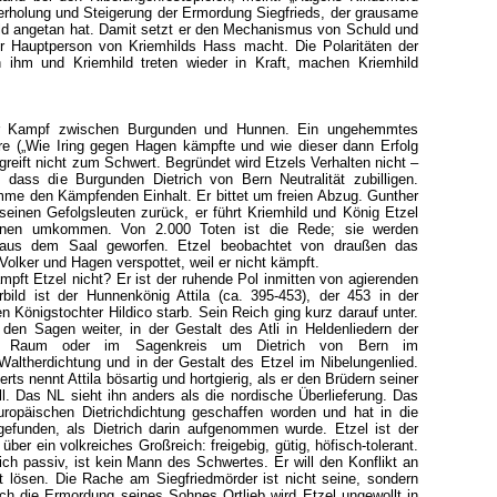
erholung und Steigerung der Ermordung Siegfrieds, der grausame
ld angetan hat. Damit setzt er den Mechanismus von Schuld und
r Hauptperson von Kriemhilds Hass macht. Die Polaritäten der
 ihm und Kriemhild treten wieder in Kraft, machen Kriemhild
er Kampf zwischen Burgunden und Hunnen. Ein ungehemmtes
re („Wie Iring gegen Hagen kämpfte und wie dieser dann Erfolg
greift nicht zum Schwert. Begründet wird Etzels Verhalten nicht –
dass die Burgunden Dietrich von Bern Neutralität zubilligen.
imme den Kämpfenden Einhalt. Er bittet um freien Abzug. Gunther
 seinen Gefolgsleuten zurück, er führt Kriemhild und König Etzel
nen umkommen. Von 2.000 Toten ist die Rede; sie werden
 aus dem Saal geworfen. Etzel beobachtet von draußen das
olker und Hagen verspottet, weil er nicht kämpft.
mpft Etzel nicht? Er ist der ruhende Pol inmitten von agierenden
bild ist der Hunnenkönig Attila (ca. 395-453), der 453 in der
 Königstochter Hildico starb. Sein Reich ging kurz darauf unter.
n den Sagen weiter, in der Gestalt des Atli in Heldenliedern der
en Raum oder im Sagenkreis um Dietrich von Bern im
altherdichtung und in der Gestalt des Etzel im Nibelungenlied.
ts nennt Attila bösartig und hortgierig, als er den Brüdern seiner
l. Das NL sieht ihn anders als die nordische Überlieferung. Das
europäischen Dietrichdichtung geschaffen worden und hat in die
gefunden, als Dietrich darin aufgenommen wurde. Etzel ist der
über ein volkreiches Großreich: freigebig, gütig, höfisch-tolerant.
ch passiv, ist kein Mann des Schwertes. Er will den Konflikt an
 lösen. Die Rache am Siegfriedmörder ist nicht seine, sondern
rch die Ermordung seines Sohnes Ortlieb wird Etzel ungewollt in