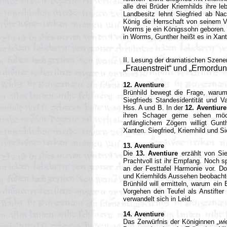
alle drei Brüder Kriemhilds ihre 
Landbesitz lehnt Siegfried ab Na
König die Herrschaft von seinem Va
Worms je ein Königssohn geboren. 
in Worms, Gunther heißt es in Xant
II. Lesung der dramatischen Szene
„Frauenstreit“ und „Ermordun
12. Aventiure
Brünhild bewegt die Frage, warum
Siegfrieds Standesidentität und V
Hss. A und B. In der
12. Aventiure
ihren Schager gerne sehen möch
anfänglichem Zögern willigt Gun
Xanten. Siegfried, Kriemhild und 
13. Aventiure
Die
13. Aventiure
erzählt von Si
Prachtvoll ist ihr Empfang. Noch 
an der Festtafel Harmonie vor. D
und Kriemhilds Aussehen beobachte
Brünhild will ermitteln, warum ein
Vorgehen den Teufel als Anstifter
verwandelt sich in Leid.
14. Aventiure
Das Zerwürfnis der Königinnen
„wi