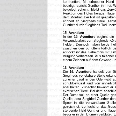
konfrontiert. Mit erhobener Hand 
beeidigt, spricht Gunther ihn frei
beigelegt scheint, bleibt das Zerwü
Reaktion des Hofes heraus. Hagen 
dem Mordrat. Der Rat ist gespalten
erinnert an Siegfrieds treue Die
Gunther durch Siegfrieds Tod über
15. Aventiure
In der
15. Aventiure
beginnt die 
Verwundbarkeit von Siegfrieds Körp
Helden. Dennoch haben beide Helde
zwischen den Schultern tödlich get
entlockt ihr das Geheimnis mit Hi
Burgund vorbereiten. Aus falscher 
einem Zeichen auf dem Gewand. Inde
16. Aventiure
Die
16. Aventiure
handelt von Si
Siegfrieds verletzbare Stelle erkun
zu einer Jagd in den Odenwald auf,
schuldbewusst und von unheilvol
abzuhalten. Zunächst bewährt er si
exotischen Tiere. Bei dem anschlie
Der Durst soll an einer Quelle ges
Quelle lässt Siegfried Gunther den 
Speer in die verwundbare Stelle
gezeichnet, verflucht er das Gesc
sterbende Held Gunther und Hagen
bevor er in den Blumen verblutet. E