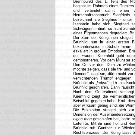
Brennpunkt des 1. Teils des Ni
beginnt im Rahmen eines Turniers.
und verbindet damit einen üb
Herrschaftsanspruch Siegfrieds
bezeichnet sie Siegfried - unter
Isenstein habe sich Siegfried s
Schwägerin irritiert, so nicht zu re
eines Eigenmannes degradiert. Brün
Der Zorn der Königinnen steigert
Brünhild nun in einer ersten 
bekannterweise in Schutz nimmt, 
eskaliert in großen Emotionen. Brü
der Frauen. Kriemhild geht sofo
demonstrieren. Vor dem Münster sol
Den Ort vor dem Dom zu wählen,
möchte zeigen, dass sie frei und vo
Dienerin“, sagt sie, dürfe nicht vo
vernichtenden Trumpf entgegen: 
Brünhild als „
kebse
“, d.h. als Kon
Brünhild geschlafen. Dann rauscht
Nach dem Gottesdienst verlangt 
Kriemhild zeigt die vermeintlich
Beischlaf gegeben habe. Kraft die
aber wirksam genug sind, die Worms
Die Eskalation steigert sich zur
Dimension der Auseinandersetzung 
eigen man
geschlafen hat, hatte nac
Entehrte. Mit ihr sind Hof und Re
Brünhild ruft Gunther zur Wiederh
Rechtsprozess. Der König lässt 