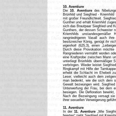
10. Aventiure
Die
10. Aventiure
des Nibelungen
Brünhild und Siegfried - Kriemhil
mit großer Freundlichkeit. Siegfri
Gunther und erhält Kriemhild zugespr
sich das Brautpaar Siegfried und Kr
Gunthers, der dessen Schwester nie
Kriemhilds unstandesgemäßer 
rangniedrigeren Vasall auch ihre
besitzreicher König, genügt ihr nich
eigenholt
(625,3), einen „Leibeig
Durch diese Provokation möchte s
Rangniederen vermählt worden oder
eine Kraftprobe zwischen Mann und
unterliegt Brünhilds übermäßiger
verbringen. Wieder leistet Siegfrie
Ringkampf mit Hilfe der Tarnkappe
erhebt die Schlacht im Ehebett 
Leser, vielleicht auch dem zeitg
man bedenkt, wie die sich dem se
Gewalt bezwungen wird. Siegfried
Unterwerfung der Frau, bei dem es
besiegen. Die Defloration bewirkt, 
Nach der Bezwingung versagt sie s
ihrer sexuellen Verweigerung geführt
11. Aventiure
In der
11. Aventiure
„Wie Siegfri
feierten“ zieht Siegfried mit Krie