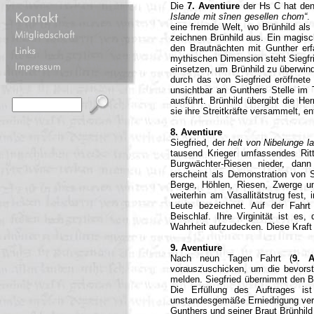
Die
7. Aventiure
der Hs C hat den
Islande mit sînen gesellen chom“
.
eine fremde Welt, wo Brünhild als 
zeichnen Brünhild aus. Ein magisch
den Brautnächten mit Gunther erf
mythischen Dimension steht Siegfr
einsetzen, um Brünhild zu überwind
durch das von Siegfried eröffnete
unsichtbar an Gunthers Stelle im 
ausführt. Brünhild übergibt die He
sie ihre Streitkräfte versammelt, e
8. Aventiure
Siegfried, der
helt von Nibelunge la
tausend Krieger umfassendes Rit
Burgwächter-Riesen nieder, dan
erscheint als Demonstration von S
Berge, Höhlen, Riesen, Zwerge un
weiterhin am Vasallitätstrug fest
Leute bezeichnet. Auf der Fahr
Beischlaf. Ihre Virginität ist es
Wahrheit aufzudecken. Diese Kraft 
9. Aventiure
Nach neun Tagen Fahrt (
9. A
vorauszuschicken, um die bevors
melden. Siegfried übernimmt den B
Die Erfüllung des Auftrages is
unstandesgemäße Erniedrigung ver
Gunthers und seiner Braut Brünhild